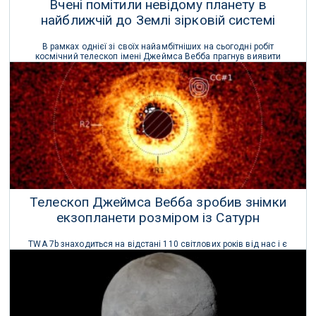
Вчені помітили невідому планету в
найближчій до Землі зірковій системі
В рамках однієї зі своїх найамбітніших на сьогодні робіт
космічний телескоп імені Джеймса Вебба прагнув виявити
планету на потенційно придатній для життя орбіті навколо Альфи
Центавра А, найближчої до нашої Сонячної системи зірки, схожої
на Сонце.
11 Серпня 2025 р.
Телескоп Джеймса Вебба зробив знімки
екзопланети розміром із Сатурн
TWA 7b знаходиться на відстані 110 світлових років від нас і є
найменшою планетою, яку можна спостерігати за допомогою
прямих знімків.
27 Червня 2025 р.