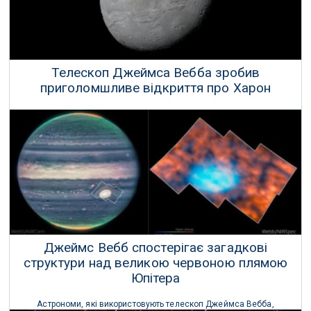
Телескоп Джеймса Вебба зробив
приголомшливе відкриття про Харон
Астрономи виявили вуглекислий газ і перекис водню на
замерзлій поверхні Харона, найбільшого супутника Плутона.
02 Жовтня 2024 р.
Джеймс Вебб спостерігає загадкові
структури над великою червоною плямою
Юпітера
Астрономи, які використовують телескоп Джеймса Вебба,