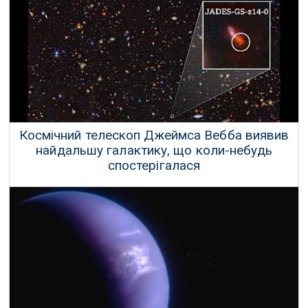
розкрили секрети забутої області верхніх шарів атмосфери
Юпітера поблизу його величезного шторму.
30 Червня 2024 р.
Космічний телескоп Джеймса Вебба виявив
найдальшу галактику, що коли-небудь
спостерігалася
Космічний телескоп Джеймса Вебба побив власний рекорд із
виявлення найдальшої з відомих галактик.
01 Червня 2024 р.