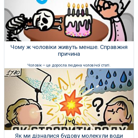
Чому ж чоловіки живуть менше. Справжня
причина
Чоловік — це доросла людина чоловічої статі.
Медицина
02 Травня 2023 р.
Як ми дізналися будову молекули води