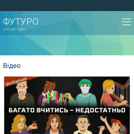
ФУТУРО
воно вже поруч!
Відео