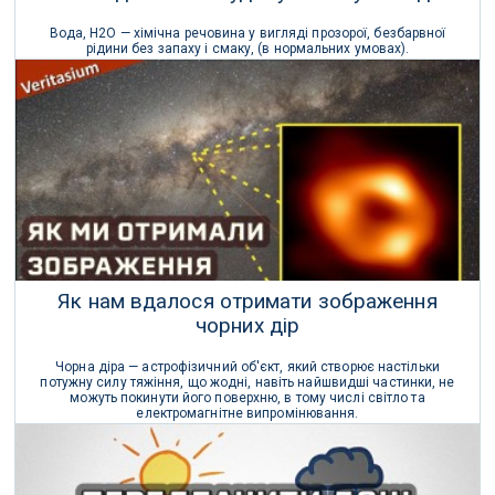
Вода, Н2O — хімічна речовина у вигляді прозорої, безбарвної
рідини без запаху і смаку, (в нормальних умовах).
Наука
22 Квітня 2023 р.
Як нам вдалося отримати зображення
чорних дір
Чорна діра — астрофізичний об'єкт, який створює настільки
потужну силу тяжіння, що жодні, навіть найшвидші частинки, не
можуть покинути його поверхню, в тому числі світло та
електромагнітне випромінювання.
Космос
06 Квітня 2023 р.