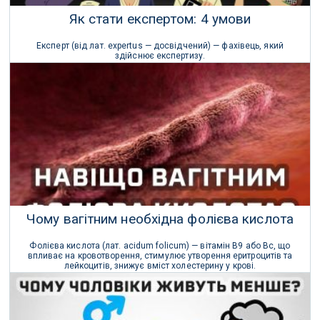
Як стати експертом: 4 умови
Експерт (від лат. expertus — досвідчений) — фахівець, який
здійснює експертизу.
Наука
27 Липня 2023 р.
Чому вагітним необхідна фолієва кислота
Фолієва кислота (лат. acidum folicum) — вітамін В9 або Вс, що
впливає на кровотворення, стимулює утворення еритроцитів та
лейкоцитів, знижує вміст холестерину у крові.
Медицина
31 Травня 2023 р.