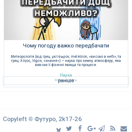
Чому погоду важко передбачати
Метеорологія (від грец. μετέωρον, metéōron, «високо в небі»; та
грец. λόγος, lógos, «знання») — наука про земну атмосферу, яка
вивчає її фізичні явища та процеси.
Наука
раніше
03 Лютого 2023 р.
Copyleft © Футуро, 2k17-26