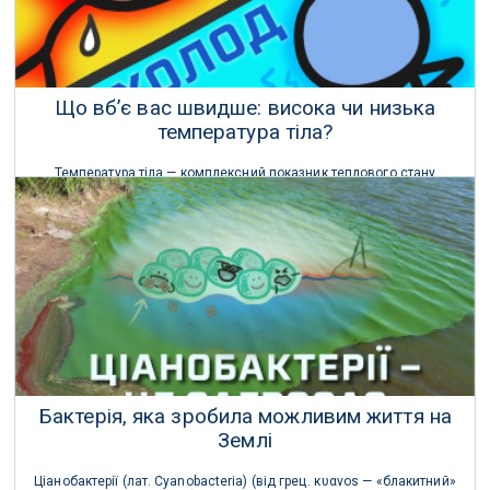
Що вб’є вас швидше: висока чи низька
температура тіла?
Температура тіла — комплексний показник теплового стану
організму людини, тварин.
23 Червня 2021 р.
Бактерія, яка зробила можливим життя на
Землі
Ціанобактерії (лат. Cyanobacteria) (від грец. κυανοs — «блакитний»