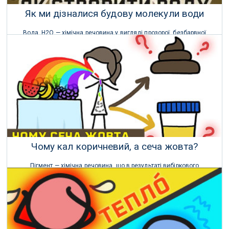
Як ми дізналися будову молекули води
Вода, Н2O — хімічна речовина у вигляді прозорої, безбарвної
рідини без запаху і смаку, (в нормальних умовах).
22 Квітня 2023 р.
Чому кал коричневий, а сеча жовта?
Пігмент — хімічна речовина, що в результаті вибіркового
поглинання змінює колір світла, яке відбивається від нього.
12 Листопада 2021 р.