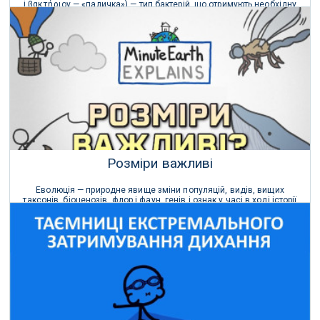
і βακτήριον — «паличка») — тип бактерій, що отримують необхідну
енергію через фотосинтез.
06 Квітня 2021 р.
Розміри важливі
Еволюція — природне явище зміни популяцій, видів, вищих
таксонів, біоценозів, флор і фаун, генів і ознак у часі в ході історії
Землі.
17 Березня 2021 р.