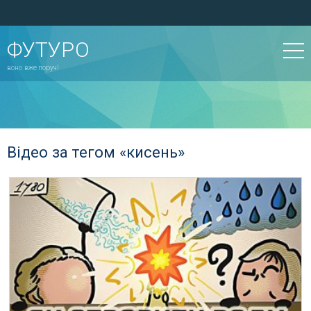
ФУТУРО
воно вже поруч!
Відео за тегом «кисень»