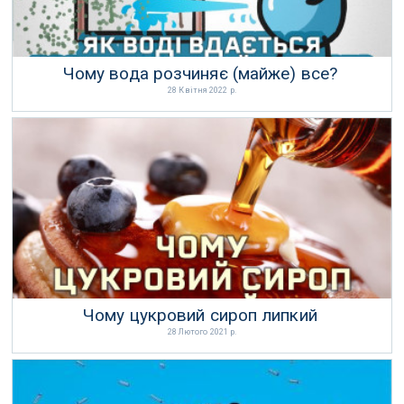
Чому вода розчиняє (майже) все?
28 Квітня 2022 р.
Чому цукровий сироп липкий
28 Лютого 2021 р.