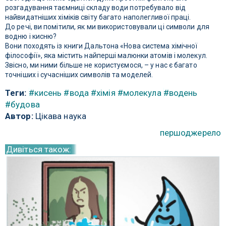
розгадування таємниці складу води потребувало від
найвидатніших хіміків світу багато наполегливої ​​праці.
До речі, ви помітили, як ми використовували ці символи для
водню і кисню?
Вони походять із книги Дальтона «Нова система хімічної
філософії», яка містить найперші малюнки атомів і молекул.
Звісно, ​​ми ними більше не користуємося, – у нас є багато
точніших і сучасніших символів та моделей.
Теги:
#кисень
#вода
#хімія
#молекула
#водень
#будова
Автор:
Цікава наука
першоджерело
Дивіться також: