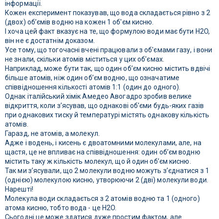
інформації.
Кожен експеримент показував, що вода складається рівно з 2
(двох) об’ємів водню на кожен 1 об'єм кисню.
І хоча цей факт вказує на те, що формулою води має бути H2O,
він не є достатнім доказом.
Усе тому, що тогочасні вчені працювали з об'ємами газу, і вони
не знали, скільки атомів міститься у цих об'ємах.
Наприклад, може бути так, що один об’єм кисню містить вдвічі
більше атомів, ніж один об’єм водню, що означатиме
співвідношення кількості атомів 1:1 (один до одного).
Однак італійський хімік Амедео Авогадро зробив велике
відкриття, коли з’ясував, що однакові об'єми будь-яких газів
при однакових тиску й температурі містять однакову кількість
атомів.
Гаразд, не атомів, а молекул.
Адже і водень, і кисень є двоатомними молекулами, але, на
щастя, це не впливає на співвідношення: один об’єм водню
містить таку ж кількість молекул, що й один об’єм кисню.
Так ми з’ясували, що 2 молекули водню можуть з’єднатися з 1
(однією) молекулою кисню, утворюючи 2 (дві) молекули води.
Нарешті!
Молекула води складається з 2 атомів водню та 1 (одного)
атома кисню, тобто вода - це H2O.
Сьогодні це може здатися дуже простим фактом, але