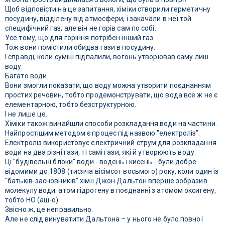
Щоб відповісти на це запитання, хіміки створили герметичну
посудину, відділену від атмосфери, і закачали в неї той
специфічний газ; але він не горів сам по собі.
Усе тому, що для горіння потрібен інший газ.
Тож вони помістили обидва гази в посудину.
І справді, коли суміш підпалили, вогонь утворював саму лиш
воду.
Багато води.
Вони змогли показати, що воду можна утворити поєднанням
простих речовин, тобто продемонструвати, що вода все ж не є
елементарною, тобто безструктурною.
І не лише це.
Хіміки також винайшли способи розкладання води на частини.
Найпростішим методом є процес під назвою "електроліз".
Електроліз використовує електричний струм для розкладання
води на два різні гази, ті самі гази, які й утворюють воду.
Ці "будівельні блоки" води - водень і кисень - були добре
відомими до 1808 (тисяча вісімсот восьмого) року, коли один із
"батьків-засновників" хімії Джон Дальтон вперше зобразив
молекулу води: атом гідрогену в поєднанні з атомом оксигену,
тобто HO (аш-о).
Звісно ж, це неправильно.
Але не слід винуватити Дальтона – у нього не було повної