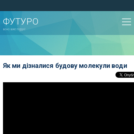
ФУТУРО
воно вже поруч!
Як ми дізналися будову молекули води