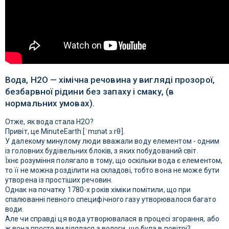
Вода, Н2O — хімічна речовина у вигляді прозорої,
безбарвної рідини без запаху і смаку, (в
нормальних умовах).
Отже, як вода стала H2O?
Привіт, це MinuteEarth [ˈmɪnət ɜːrθ].
У далекому минулому люди вважали воду елементом - одним
із головних будівельних блоків, з яких побудований світ.
Їхнє розуміння полягало в тому, що оскільки вода є елементом,
то її не можна розділити на складові, тобто вона не може бути
утворена із простіших речовин.
Однак на початку 1780-х років хіміки помітили, що при
спалюванні певного специфічного газу утворювалося багато
води.
Але чи справді ця вода утворювалася в процесі згорання, або
ж вона просто виділялася з вологи, що була в повітрі?