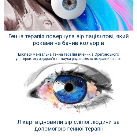
Генна терапія повернула зір пацієнтові, який
роками не бачив кольорів
Експериментальна генна терапія вчених з Орегонського
університету здоров'я та науки радикально покращила зір і
здатність бачити кольори у добровольців з рідкісним генетичним
захворюванням.
30 Вересня 2021 р.
Лікарі відновили зір сліпої людини за
допомогою генної терапії