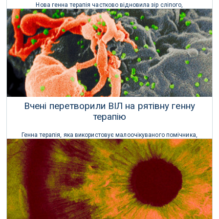
Нова генна терапія частково відновила зір сліпого,
запрограмувавши його клітини на виробництво світлочутливого
білка, виявленого в водоростях.
27 Травня 2021 р.
Вчені перетворили ВІЛ на рятівну генну
терапію
Генна терапія, яка використовує малоочікуваного помічника,
вірус СНІДу, дала дієву імунну систему 48 дітям та малюкам, які
народились без неї.
12 Травня 2021 р.