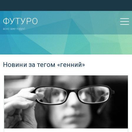
ФУТУРО
воно вже поруч!
Новини за тегом «генний»