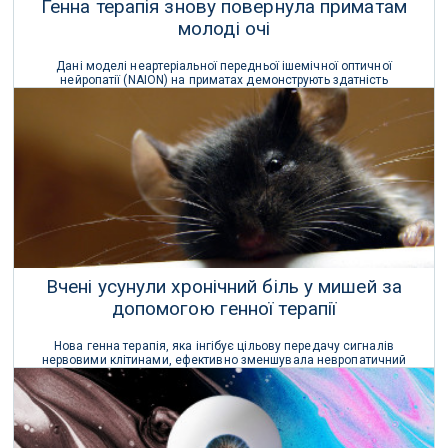
Генна терапія знову повернула приматам
молоді очі
Дані моделі неартеріальної передньої ішемічної оптичної
нейропатії (NAION) на приматах демонструють здатність
відновлювати зорову функцію після застосування нової генної
терапії.
07 Травня 2023 р.
Вчені усунули хронічний біль у мишей за
допомогою генної терапії
Нова генна терапія, яка інгібує цільову передачу сигналів
нервовими клітинами, ефективно зменшувала невропатичний
біль у мишей з ушкодженнями спинного мозку або периферичних
нервів без будь-яких побічних ефектів.
01 Червня 2022 р.