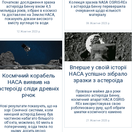
Початкові дослідження зразка
Колекція зразків NASA OSIRIS-REx
астероїда Бенну віком 4,5
з астероїда Бенну перевершила
мільярда років, зібрані в космосі
очікування щодо кількості
та доставлені на Землю НАСА,
матеріалу.
показують докази високого
вмісту вуглецю та води.
06 Жовтня 2023 р.
12 Жовтня 2023 р.
Вперше у своїй історії
НАСА успішно зібрало
Космічний корабель
зразки з астероїда
НАСА виявив на
астероїді сліди древніх
Провівши майже два роки
річок
навколо астероїда Бенну,
космічний апарат НАСА OSIRIS-
REx використовував свою
Нові результати показують, що на
роботизовану руку, щоб зібрати
зорі Сонячної системи, коли
шматки космічного каменю.
нинішній астероїд Бенну був
частиною набагато більшого
21 Жовтня 2020 р.
об'єкта, можливо, 60 миль в
поперечнику, вода текла по
ньому досить рясно.