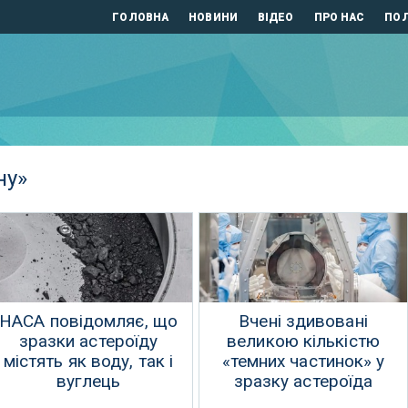
ГОЛОВНА
НОВИНИ
ВІДЕО
ПРО НАС
ПОЛ
ну»
НАСА повідомляє, що
Вчені здивовані
зразки астероїду
великою кількістю
містять як воду, так і
«темних частинок» у
вуглець
зразку астероїда