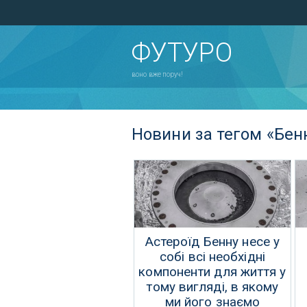
ФУТУРО
воно вже поруч!
Новини за тегом «Бен
Астероїд Бенну несе у
собі всі необхідні
компоненти для життя у
тому вигляді, в якому
ми його знаємо