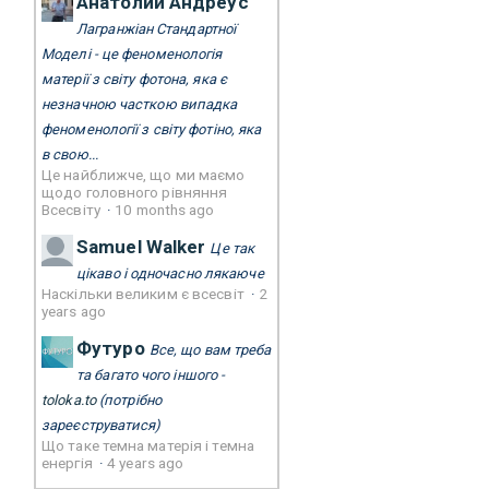
Анатолий Андреус
Лагранжіан Стандартної
Моделі - це феноменологія
матерії з світу фотона, яка є
незначною часткою випадка
феноменології з світу фотіно, яка
в свою...
Це найближче, що ми маємо
щодо головного рівняння
Всесвіту
·
10 months ago
Samuel Walker
Це так
цікаво і одночасно лякаюче
Наскільки великим є всесвіт
·
2
years ago
Футуро
Все, що вам треба
та багато чого іншого -
toloka.to
(потрібно
зареєструватися)
Що таке темна матерія і темна
енергія
·
4 years ago