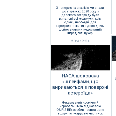
З попередніх аналізів ми знали,
що у зразках 2020 року з
далекого астероїду були
виявлені всі молекули, крім
однієї, необхідні для
зародження життя, і дослідники
щойно виявили недостатній
інгредієнт: цукор.
03 Грудня 2025 р.
НАСА шокована
«шлейфами, що
вириваються з поверхні
астероїда»
Некерований космічний
корабель НАСА під назвою
OSIRIS-REx зробив несподіване
відкриття: «струмені частинок