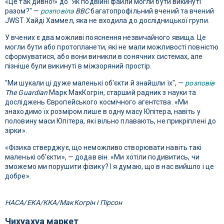
«Це так дивно!» до "Як подвійні файли могли бути викинуті
разом?" —
розповіла
BBC
багатопрофільний вчений та вчений
JWST Хайді Хаммел, яка не входила до дослідницької групи.
У вчених є два можливі пояснення незвичайного явища. Це
могли бути або протопланети, які не мали можливості повністю
сформуватися, або вони виникли в сонячних системах, але
пізніше були викинуті в міжзоряний простір.
"Ми шукали ці дуже маленькі об'єкти й знайшли їх", —
розповів
The Guardian
Марк МакКогрін, старший радник з науки та
досліджень Європейського космічного агентства. «Ми
знаходимо їх розміром лише в одну масу Юпітера, навіть у
половину маси Юпітера, які вільно плавають, не прикріплені до
зірки».
«Фізика стверджує, що неможливо створювати навіть такі
маленькі об'єкти», — додав він. «Ми хотіли подивитись, чи
зможемо ми порушити фізику? І я думаю, що в нас вийшло і це
добре».
НАСА/ЕКА/ККА/МакКогрін і Пірсон
Чихуахуа маркет