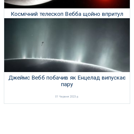
Космічний телескоп Вебба щойно впритул
розглянув екзопланету
24 Червня 2023 р.
Джеймс Вебб побачив як Енцелад випускає
пару
01 Червня 2023 р.