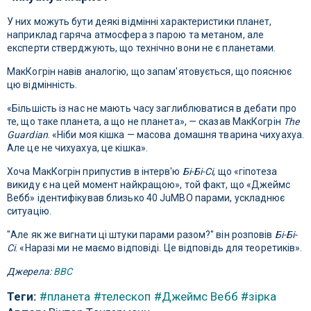
У них можуть бути деякі відмінні характеристики планет,
наприклад гаряча атмосфера з парою та метаном, але
експерти стверджують, що технічно вони не є планетами.
МакКогрін навів аналогію, що запам'ятовується, що пояснює
цю відмінність.
«Більшість із нас не мають часу заглиблюватися в дебати про
те, що таке планета, а що не планета», — сказав МакКогрін
The
Guardian
. «Ніби моя кішка — масова домашня тварина чихуахуа.
Але це не чихуахуа, це кішка».
Хоча МакКогрін припустив в інтерв'ю
Бі-Бі-Сі
, що «гіпотеза
викиду є на цей момент найкращою», той факт, що «Джеймс
Вебб» ідентифікував близько 40 JuMBO парами, ускладнює
ситуацію.
"Але як же вигнати ці штуки парами разом?" він розповів
Бі-Бі-
Сі
. «Наразі ми не маємо відповіді. Це відповідь для теоретиків».
Джерела:
BBC
Теги:
#планета
#телескоп
#Джеймс Вебб
#зірка