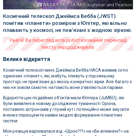
NASA/ESA/CSA/McCaughrean and Pearson
Космічний телескоп Джеймса Вебба (JWST)
помітив «планети» розміром з Юпітер, які вільно
плавають у космосі, не пов’язані з жодною зіркою.
Велике відкриття
Космічний телескоп імені Джеймса Вебба НАСА виявив сотні
одиноких «планет», які, мабуть, пливуть у порожньому
просторі, не прив'язані до якоїсь конкретної зірки. Але багато з
них не зовсім самотні: натомість вони з'являються парами.
Відкриття цих подвійних об'єктів маси Юпітера (JuMBO), які
були виявлені в новому дослідженні туманності Оріона,
поставило астрономів у глухий кут і потенційно може змусити
вчених переоцінити наявні моделі формування планетних
систем.
Моя реакція варіювалася від: «Щооо?!?» на «Ви впевнені?» на