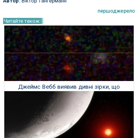
Автор:
Віктор Тангерманн
першоджерело
Читайте також:
Джеймс Вебб виявив дивні зірки, що
працюють на темній матерії
18 Липня 2023 р.