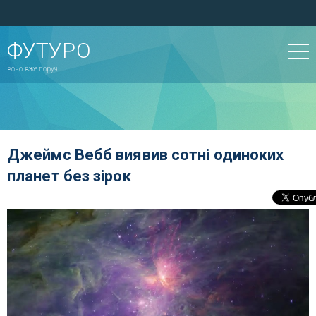
ФУТУРО
воно вже поруч!
Джеймс Вебб виявив сотні одиноких
планет без зірок