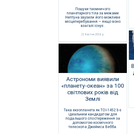
Пошуки таємничого
планетарного тіла за межами
Нептуна звузили його можливе
місцеперебування — якщо воно
взагалі існує.
22 Квітня 2024 р.
Астрономи виявили
«планету-океан» за 100
світлових років від
Землі
Така екзопланета як TOI-1452 b є
ідеальним кандидатом для
подальшого спостереження за
допомогою космічного
телескопа Джеймса Вебба.