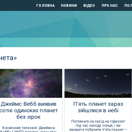
ГОЛОВНА
НОВИНИ
ВІДЕО
ПРО НАС
ПОЛ
нета»
Джеймс Вебб виявив
П'ять планет зараз
сотні одиноких планет
зійшлися в небі
без зірок
Погляньте на захід на горизонт
під час заходу сонця, і ви
Космічний телескоп Джеймса
зможете побачити п'ять планет —