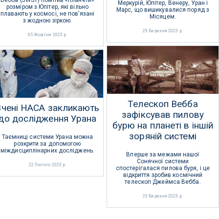
Вебба (JWST) помітив «планети»
Меркурій, Юпітер, Венеру, Уран і
розміром з Юпітер, які вільно
Марс, що вишикувалися поряд з
плавають у космосі, не пов’язані
Місяцем.
з жодною зіркою.
29 Березня 2023 р.
05 Жовтня 2023 р.
Телескоп Вебба
Вчені НАСА закликають
зафіксував пилову
до дослідження Урана
бурю на планеті в іншій
зоряній системі
Таємниці системи Урана можна
розкрити за допомогою
міждисциплінарних досліджень.
Вперше за межами нашої
Сонячної системи
22 Лютого 2023 р.
спостерігалася пилова буря, і це
відкриття зробив космічний
телескоп Джеймса Вебба.
23 Березня 2023 р.