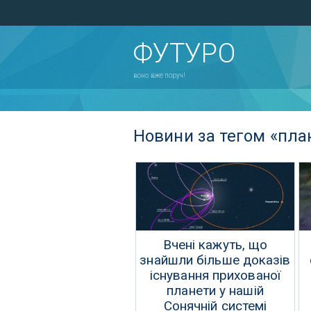
ФУТУРО
воно вже поруч!
Новини за тегом «пла
Вчені кажуть, що
знайшли більше доказів
існування прихованої
планети у нашій
Сонячній системі