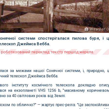
Wizard of 
нячної системи спостерігалася пилова буря, і 
телескоп Джеймса Вебба.
лася за межами нашої Сонячної системи, і, природно, 
ічний телескоп Джеймса Вебба.
ого інституту космічного телескопа докладно опис
ся на екзопланеті VHS 1256 b, "масивному коричнево
о за 40 світлових років від Землі.
іском по обличчю?" — жартує прес-реліз. "Це заспокійлив