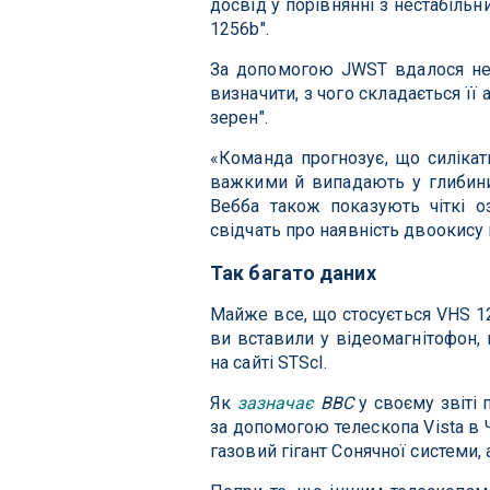
досвід у порівнянні з нестабіл
1256b".
За допомогою JWST вдалося не 
визначити, з чого складається її 
зерен".
«Команда прогнозує, що силікат
важкими й випадають у глибини 
Вебба також показують чіткі оз
свідчать про наявність двоокису
Так багато даних
Майже все, що стосується VHS 12
ви вставили у відеомагнітофон, 
на сайті STScI.
Як
зазначає
BBC
у своєму звіті 
за допомогою телескопа Vista в 
газовий гігант Сонячної системи, 