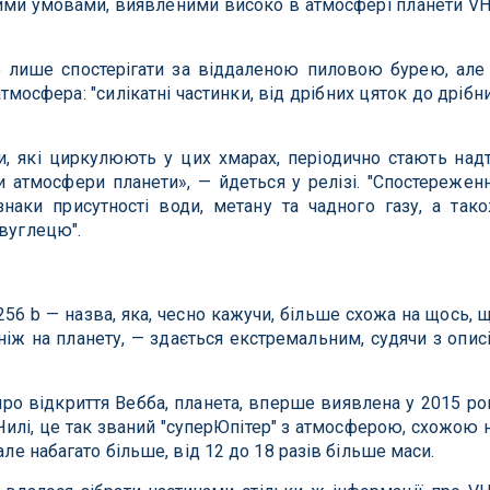
ьними умовами, виявленими високо в атмосфері планети V
лише спостерігати за віддаленою пиловою бурею, але
атмосфера: "силікатні частинки, від дрібних цяток до дрібн
и, які циркулюють у цих хмарах, періодично стають над
атмосфери планети», — йдеться у релізі. "Спостережен
наки присутності води, метану та чадного газу, а так
 вуглецю".
56 b — назва, яка, чесно кажучи, більше схожа на щось, 
ніж на планету, — здається екстремальним, судячи з опис
про відкриття Вебба, планета, вперше виявлена ​​у 2015 ро
Чилі, це так званий "суперЮпітер" з атмосферою, схожою 
але набагато більше, від 12 до 18 разів більше маси.