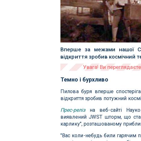
Вперше за межами нашої Со
відкриття зробив космічний 
Темно і бурхливо
Пилова буря вперше спостеріга
відкриття зробив потужний косм
Прес-реліз
на веб-сайті Науков
виявлений JWST шторм, що став
карлику", розташованому приблизн
"Вас коли-небудь били гарячим п