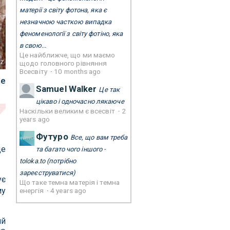
матерії з світу фотона, яка є
незначною часткою випадка
феноменології з світу фотіно, яка
в свою...
Це найближче, що ми маємо
Oz
щодо головного рівняння
Всесвіту
·
10 months ago
це
Samuel Walker
Це так
цікаво і одночасно лякаюче
Наскільки великим є всесвіт
·
2
years ago
Футуро
Все, що вам треба
це
та багато чого іншого -
toloka.to
(потрібно
зареєструватися)
ує
Що таке темна матерія і темна
му
енергія
·
4 years ago
ий