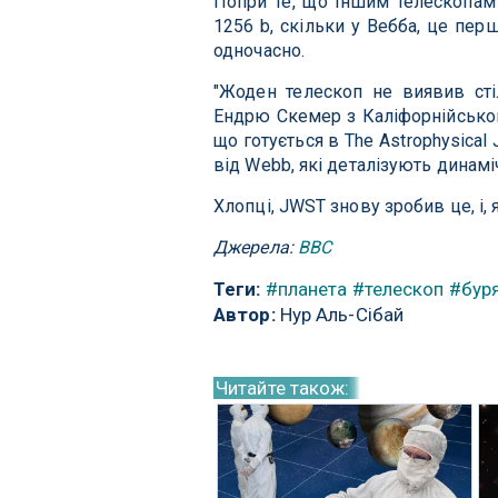
Попри те, що іншим телескопам 
1256 b, скільки у Вебба, це пер
одночасно.
"Жоден телескоп не виявив сті
Ендрю Скемер з Каліфорнійського
що готується в The Astrophysical
від Webb, які деталізують динаміч
Хлопці, JWST знову зробив це, і,
Джерела:
BBC
Теги:
#планета
#телескоп
#бур
Автор:
Нур Аль-Сібай
Читайте також: