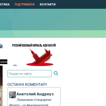
ІТИКА
ПІДТРИМАТИ
КОНТАКТИ
й
ОСТАННІ КОМЕНТАРІ
Анатолий Андреус
Лагранжіан Стандартної
Моделі - це феноменологія