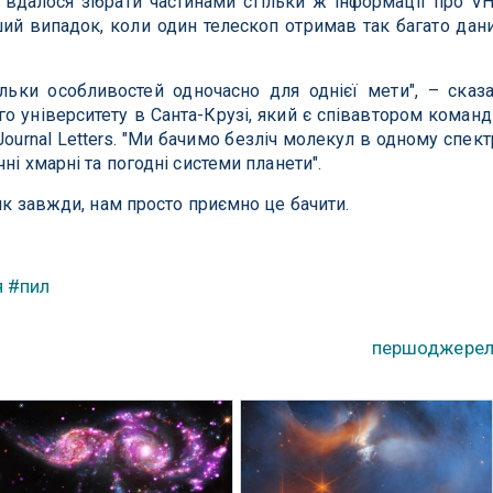
вдалося зібрати частинами стільки ж інформації про V
ший випадок, коли один телескоп отримав так багато дан
льки особливостей одночасно для однієї мети", – сказ
 університету в Санта-Крузі, який є співавтором команд
 Journal Letters. "Ми бачимо безліч молекул в одному спект
ні хмарні та погодні системи планети".
 як завжди, нам просто приємно це бачити.
я
#пил
першоджере