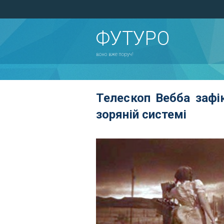
ФУТУРО
воно вже поруч!
Телескоп Вебба зафік
зоряній системі