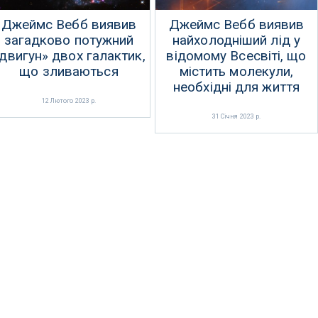
Джеймс Вебб виявив
Джеймс Вебб виявив
загадково потужний
найхолодніший лід у
двигун» двох галактик,
відомому Всесвіті, що
що зливаються
містить молекули,
необхідні для життя
12 Лютого 2023 р.
31 Січня 2023 р.