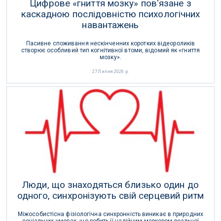
Цифрове «гниття мозку» пов'язане з
каскадною послідовністю психологічних
навантажень
Пасивне споживання нескінченних коротких відеороликів
створює особливий тип когнітивної втоми, відомий як «гниття
мозку».
27 Липня 2026 р.
Люди, що знаходяться близько один до
одного, синхронізують свій серцевий ритм
Міжособистісна фізіологічна синхронність виникає в природних