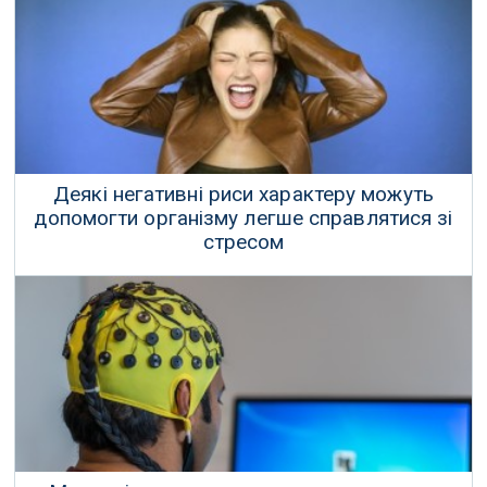
Деякі негативні риси характеру можуть
допомогти організму легше справлятися зі
стресом
Нарцисизм передбачає більш низький рівень тривожності, а
психопатія — нижчу реактивність серцевого ритму.
06 Липня 2026 р.