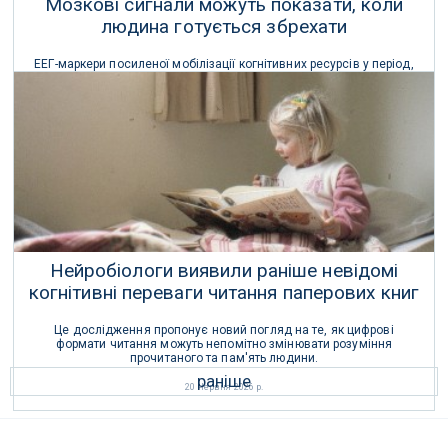
Мозкові сигнали можуть показати, коли
людина готується збрехати
ЕЕГ-маркери посиленої мобілізації когнітивних ресурсів у період,
що передує обману, можуть стимулювати розробку інноваційних
способів виявлення брехні.
29 Червня 2026 р.
Нейробіологи виявили раніше невідомі
когнітивні переваги читання паперових книг
Це дослідження пропонує новий погляд на те, як цифрові
формати читання можуть непомітно змінювати розуміння
прочитаного та пам'ять людини.
раніше
20 Червня 2026 р.