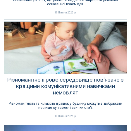
соціальних умовах, що робить її надійним маркером реальної
соціальної взаємодії.
19 Липня 2026 р.
Різноманітне ігрове середовище пов'язане з
кращими комунікативними навичками
немовлят
Різноманітність та кількість іграшок у будинку можуть відображати
не лише купівельні звички сім'ї.
10 Липня 2026 р.