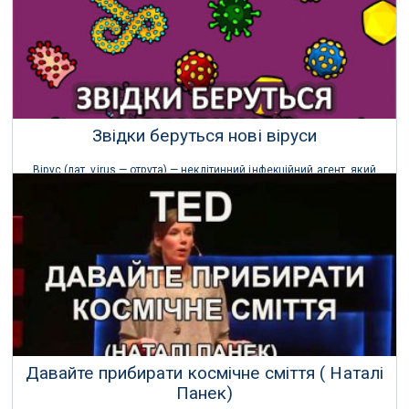
Звідки беруться нові віруси
Вірус (лат. virus — отрута) — неклітинний інфекційний агент, який
може відтворюватися лише всередині живих клітин.
31 Січня 2021 р.
Давайте прибирати космічне сміття ( Наталі
Панек)