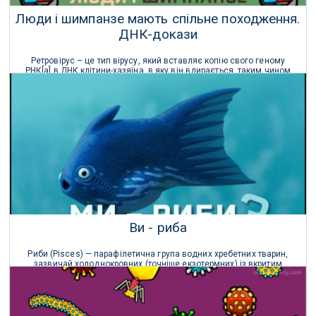
Люди і шимпанзе мають спільне походження.
ДНК-докази
Ретровірус – це тип вірусу, який вставляє копію свого геному
РНК[a] в ДНК клітини-хазяїна, в яку він вдирається, таким чином
змінюючи геном цієї клітини.
17 Грудня 2021 р.
Ви - риба
Риби (Pisces) — парафілетична група водних хребетних тварин,
зазвичай холоднокровних (точніше екзотермних) із вкритим
лусками тілом та зябрами, наявними протягом всього життя.
19 Лютого 2021 р.