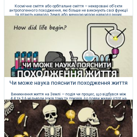
Космічне сміття або орбітальне сміття — некеровані об'єкти
антропогенного походження, які більше не виконують свої функції
та літають навколо Землі або меншою мірою навколо інших
планет.
18 Травня 2020 р.
Чи може наука пояснити походження життя
Виникнення життя на Землі — подія чи процес, що відбувся між
4,4 та 3,6 мільярди років тому та призвів до появи живих істот на
планеті Земля та початку біологічної еволюції.
25 Жовтня 2017 р.