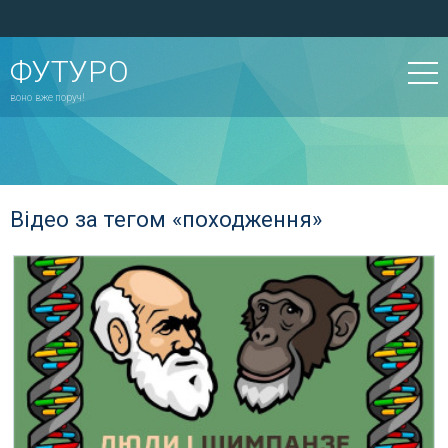
ФУТУРО
воно вже поруч!
Відео за тегом «походження»