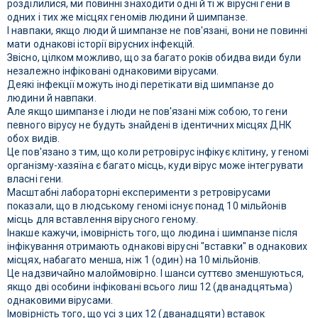
розділилися, ми повинні знаходити одні й ті ж вірусні гени в
одних і тих же місцях геномів людини й шимпанзе.
І навпаки, якщо люди й шимпанзе не пов'язані, вони не повинні
мати однакові історії вірусних інфекцій.
Звісно, цілком можливо, що за багато років обидва види були
незалежно інфіковані однаковими вірусами.
Деякі інфекції можуть іноді перетікати від шимпанзе до
людини й навпаки.
Але якщо шимпанзе і люди не пов'язані між собою, то гени
певного вірусу не будуть знайдені в ідентичних місцях ДНК
обох видів.
Це пов'язано з тим, що коли ретровірус інфікує клітину, у геномі
організму-хазяїна є багато місць, куди вірус може інтегрувати
власні гени.
Масштабні лабораторні експерименти з ретровірусами
показали, що в людському геномі існує понад 10 мільйонів
місць для вставлення вірусного геному.
Інакше кажучи, імовірність того, що людина і шимпанзе після
інфікування отримають однакові вірусні "вставки" в однакових
місцях, набагато менша, ніж 1 (один) на 10 мільйонів.
Це надзвичайно малоймовірно. І шанси суттєво зменшуються,
якщо дві особини інфіковані всього лиш 12 (дванадцятьма)
однаковими вірусами.
Імовірність того, що усі з цих 12 (дванадцяти) вставок