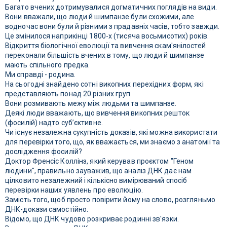
Багато вчених дотримувалися догматичних поглядів на види.
Вони вважали, що люди й шимпанзе були схожими, але
водночас вони були й різними з прадавніх часів, тобто завжди.
Це змінилося наприкінці 1800-х (тисяча восьмисотих) років.
Відкриття біологічної еволюції та вивчення скам'янілостей
переконали більшість вчених в тому, що люди й шимпанзе
мають спільного предка.
Ми справді - родина.
На сьогодні знайдено сотні викопних перехідних форм, які
представляють понад 20 різних груп.
Вони розмивають межу між людьми та шимпанзе.
Деякі люди вважають, що вивчення викопних решток
(фосилій) надто суб’єктивне.
Чи існує незалежна сукупність доказів, які можна використати
для перевірки того, що, як вважається, ми знаємо з анатомії та
дослідження фосилій?
Доктор Френсіс Коллінз, який керував проєктом "Геном
людини", правильно зауважив, що аналіз ДНК дає нам
цілковито незалежний і кількісно вимірюваний спосіб
перевірки наших уявлень про еволюцію.
Замість того, щоб просто повірити йому на слово, розгляньмо
ДНК-докази самостійно.
Відомо, що ДНК чудово розкриває родинні зв'язки.