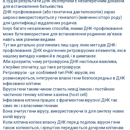
В судах результати ДНК-експертизи є незаперечним доказом
для встановлення батьківства.
ДНК-профілювання (або генетична дактилоскопія) зараз
широко використовується у генеалогії (вивченні історії роду)
для ідентифікації віддалених родичів.
Існує багато незалежних способів, якими ДНК-профілювання
може бути використане для встановлення родинних зв'язків
навіть між різними видами.
Тут ми детально розглянемо лиш одну лінію методів ДНК-
профілювання: ДНК ендогенних ретровірусних елементів, які в
нашому випадку наявні й в людей, і в шимпанзе.
Аби зрозуміти, чому ретровірусна ДНК настільки важлива,
з'ясуймо спочатку, що таке ретровіруси.
Ретровіруси - це особливий тип РНК-вірусів, які
розмножуються, інтегруючи власні гени безпосередньо в ДНК
інфікованої клітини.
Вірусні гени таким чином стають невід'ємною і постійною
частиною геному клітини-хазяїна (host cell).
Інфікована клітина працює з фрагментом вірусної ДНК так
само як і з власними генами.
Вона зчитує гени вірусу, використовуючи їх для синтезу нових
копій вірусу.
Коли клітина копіює власну ДНК перед поділом, вірусні гени
також копіюються, і зрештою передаються дочірнім клітинам.