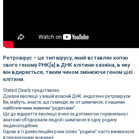
Ретровірус – це тип вірусу, який вставляє копію
свого геному РНК[a] в ДНК клітини-хазяїна, в яку
він вдирається, таким чином змінюючи геном цієї
клітини.
Stated Clearly представляє.
Докази еволюції у вашій власній ДНК: ендогенні ретровіруси.
Ви, мабуть, знаєте, що гомініди, як-от шимпанзе, є нашими
найближчими живими "родичами".
Ще до відкриття еволюції вчені за допомогою порівняльної
анатомії об’єднували людей і ​​шимпанзе в одну родину
людиноподібних.
Однак в ті доеволюційні роки слово "родина" часто вживалося
в переносному значенні.