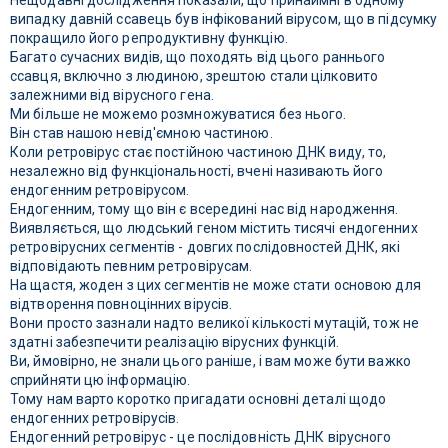
Нещодавні дослідження показали, що принаймні в одному
випадку давній ссавець був інфікований вірусом, що в підсумку
покращило його репродуктивну функцію.
Багато сучасних видів, що походять від цього раннього
ссавця, включно з людиною, зрештою стали цілковито
залежними від вірусного гена.
Ми більше не можемо розмножуватися без нього.
Він став нашою невід'ємною частиною.
Коли ретровірус стає постійною частиною ДНК виду, то,
незалежно від функціональності, вчені називають його
ендогенним ретровірусом.
Ендогенним, тому що він є всередині нас від народження.
Виявляється, що людський геном містить тисячі ендогенних
ретровірусних сегментів - довгих послідовностей ДНК, які
відповідають певним ретровірусам.
На щастя, жоден з цих сегментів не може стати основою для
відтворення повноцінних вірусів.
Вони просто зазнали надто великої кількості мутацій, тож не
здатні забезпечити реалізацію вірусних функцій.
Ви, ймовірно, не знали цього раніше, і вам може бути важко
сприйняти цю інформацію.
Тому нам варто коротко пригадати основні деталі щодо
ендогенних ретровірусів.
Ендогенний ретровірус - це послідовність ДНК вірусного