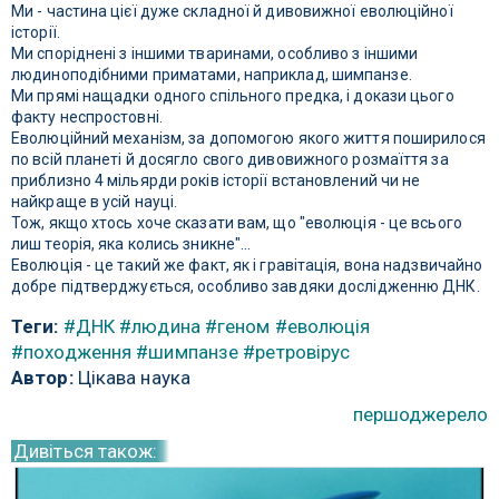
Ми - частина цієї дуже складної й дивовижної еволюційної
історії.
Ми споріднені з іншими тваринами, особливо з іншими
людиноподібними приматами, наприклад, шимпанзе.
Ми прямі нащадки одного спільного предка, і докази цього
факту неспростовні.
Еволюційний механізм, за допомогою якого життя поширилося
по всій планеті й досягло свого дивовижного розмаїття за
приблизно 4 мільярди років історії встановлений чи не
найкраще в усій науці.
Тож, якщо хтось хоче сказати вам, що "еволюція - це всього
лиш теорія, яка колись зникне"...
Еволюція - це такий же факт, як і гравітація, вона надзвичайно
добре підтверджується, особливо завдяки дослідженню ДНК.
Теги:
#ДНК
#людина
#геном
#еволюція
#походження
#шимпанзе
#ретровірус
Автор:
Цікава наука
першоджерело
Дивіться також: