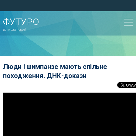
ФУТУРО
воно вже поруч!
Люди і шимпанзе мають спільне
походження. ДНК-докази