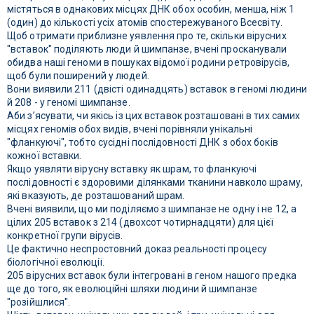
містяться в однакових місцях ДНК обох особин, менша, ніж 1
(один) до кількості усіх атомів спостережуваного Всесвіту.
Щоб отримати приблизне уявлення про те, скільки вірусних
"вставок" поділяють люди й шимпанзе, вчені просканували
обидва наші геноми в пошуках відомої родини ретровірусів,
щоб були поширений у людей.
Вони виявили 211 (двісті одинадцять) вставок в геномі людини
й 208 - у геномі шимпанзе.
Аби з’ясувати, чи якісь із цих вставок розташовані в тих самих
місцях геномів обох видів, вчені порівняли унікальні
"фланкуючі", тобто сусідні послідовності ДНК з обох боків
кожної вставки.
Якщо уявляти вірусну вставку як шрам, то фланкуючі
послідовності є здоровими ділянками тканини навколо шраму,
які вказують, де розташований шрам.
Вчені виявили, що ми поділяємо з шимпанзе не одну і не 12, а
цілих 205 вставок з 214 (двохсот чотирнадцяти) для цієї
конкретної групи вірусів.
Це фактично неспростовний доказ реальності процесу
біологічної еволюції.
205 вірусних вставок були інтегровані в геном нашого предка
ще до того, як еволюційні шляхи людини й шимпанзе
"розійшлися".