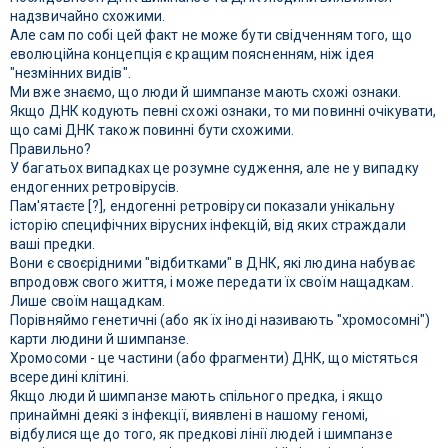
надзвичайно схожими.
Але сам по собі цей факт не може бути свідченням того, що
еволюційна концепція є кращим поясненням, ніж ідея
"незмінних видів".
Ми вже знаємо, що люди й шимпанзе мають схожі ознаки.
Якщо ДНК кодують певні схожі ознаки, то ми повинні очікувати,
що самі ДНК також повинні бути схожими.
Правильно?
У багатьох випадках це розумне судження, але не у випадку
ендогенних ретровірусів.
Пам'ятаєте [?], ендогенні ретровіруси показали унікальну
історію специфічних вірусних інфекцій, від яких страждали
ваші предки.
Вони є своєрідними "відбитками" в ДНК, які людина набуває
впродовж свого життя, і може передати їх своїм нащадкам.
Лише своїм нащадкам.
Порівняймо генетичні (або як їх іноді називають "хромосомні")
карти людини й шимпанзе.
Хромосоми - це частини (або фрагменти) ДНК, що містяться
всередині клітині.
Якщо люди й шимпанзе мають спільного предка, і якщо
принаймні деякі з інфекції, виявлені в нашому геномі,
відбулися ще до того, як предкові лінії людей і шимпанзе