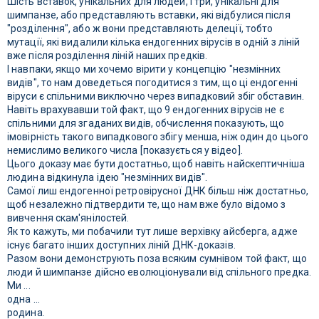
Шість вставок, унікальних для людей, і три, унікальні для
шимпанзе, або представляють вставки, які відбулися після
"розділення", або ж вони представляють делеції, тобто
мутації, які видалили кілька ендогенних вірусів в одній з ліній
вже після розділення ліній наших предків.
І навпаки, якщо ми хочемо вірити у концепцію "незмінних
видів", то нам доведеться погодитися з тим, що ці ендогенні
віруси є спільними виключно через випадковий збіг обставин.
Навіть врахувавши той факт, що 9 ендогенних вірусів не є
спільними для згаданих видів, обчислення показують, що
імовірність такого випадкового збігу менша, ніж один до цього
немислимо великого числа [показується у відео].
Цього доказу має бути достатньо, щоб навіть найскептичніша
людина відкинула ідею "незмінних видів".
Самої лиш ендогенної ретровірусної ДНК більш ніж достатньо,
щоб незалежно підтвердити те, що нам вже було відомо з
вивчення скам'янілостей.
Як то кажуть, ми побачили тут лише верхівку айсберга, адже
існує багато інших доступних ліній ДНК-доказів.
Разом вони демонструють поза всяким сумнівом той факт, що
люди й шимпанзе дійсно еволюціонували від спільного предка.
Ми ...
одна ...
родина.