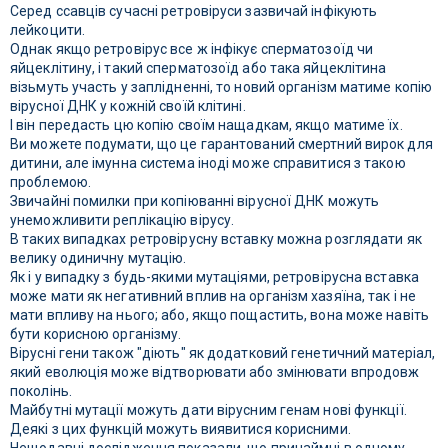
Серед ссавців сучасні ретровіруси зазвичай інфікують
лейкоцити.
Однак якщо ретровірус все ж інфікує сперматозоїд чи
яйцеклітину, і такий сперматозоїд або така яйцеклітина
візьмуть участь у заплідненні, то новий організм матиме копію
вірусної ДНК у кожній своїй клітині.
І він передасть цю копію своїм нащадкам, якщо матиме їх.
Ви можете подумати, що це гарантований смертний вирок для
дитини, але імунна система іноді може справитися з такою
проблемою.
Звичайні помилки при копіюванні вірусної ДНК можуть
унеможливити реплікацію вірусу.
В таких випадках ретровірусну вставку можна розглядати як
велику одиничну мутацію.
Як і у випадку з будь-якими мутаціями, ретровірусна вставка
може мати як негативний вплив на організм хазяїна, так і не
мати впливу на нього; або, якщо пощастить, вона може навіть
бути корисною організму.
Вірусні гени також "діють" як додатковий генетичний матеріал,
який еволюція може відтворювати або змінювати впродовж
поколінь.
Майбутні мутації можуть дати вірусним генам нові функції.
Деякі з цих функцій можуть виявитися корисними.