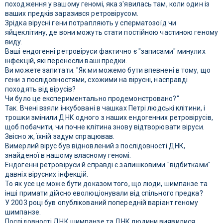
походження у вашому геномі, яка з'явилась там, коли один із
ваших предків заразився ретровірусом.
Зрідка вірусні гени потрапляють у сперматозоїд чи
яйцеклітину, де вони можуть стати постійною частиною геному
виду.
Ваші ендогенні ретровіруси фактично є "записами" минулих
інфекцій, які перенесли ваші предки.
Ви можете запитати: "Як ми можемо бути впевнені в тому, що
гени з послідовностями, схожими на вірусні, насправді
походять від вірусів?
Чи було це експериментально продемонстровано?"
Так. Вчені взяли інкубовані в чашках Петрі людські клітини, і
трошки змінили ДНК одного з наших ендогенних ретровірусів,
щоб побачити, чи почне клітина знову відтворювати віруси.
Звісно ж, їхній задум спрацював.
Вимерлий вірус був відновлений з послідовності ДНК,
знайденої в нашому власному геномі.
Ендогенні ретровіруси й справді є залишковими "відбитками"
давніх вірусних інфекцій.
То як усе це може бути доказом того, що люди, шимпанзе та
інші примати дійсно еволюціонували від спільного предка?
У 2003 році був опублікований попередній варіант геному
шимпанзе.
Послідовності ДНК шимпанзе та ДНК людини виявилися