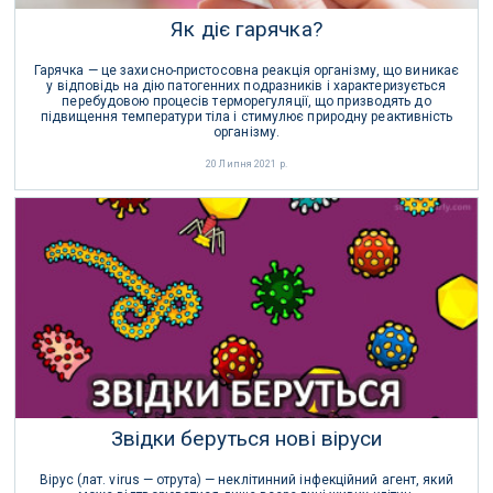
Як діє гарячка?
Гарячка — це захисно-пристосовна реакція організму, що виникає
у відповідь на дію патогенних подразників і характеризується
перебудовою процесів терморегуляції, що призводять до
підвищення температури тіла і стимулює природну реактивність
організму.
20 Липня 2021 р.
Звідки беруться нові віруси
Вірус (лат. virus — отрута) — неклітинний інфекційний агент, який