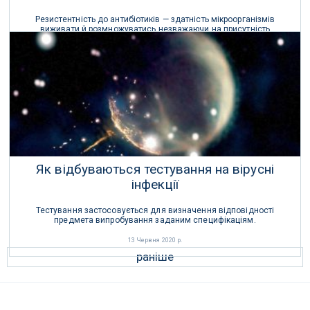
Резистентність до антибіотиків — здатність мікроорганізмів
виживати й розмножуватись незважаючи на присутність
антибіотиків.
31 Липня 2020 р.
Як відбуваються тестування на вірусні
інфекції
Тестування застосовується для визначення відповідності
предмета випробування заданим специфікаціям.
13 Червня 2020 р.
раніше