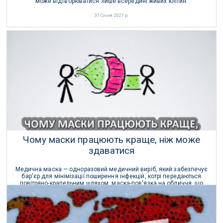
може відтворюватися лише всередині живих клітин.
31 Січня 2021 р.
Чому маски працюють краще, ніж може
здаватися
Медична маска — одноразовий медичний виріб, який забезпечує
бар'єр для мінімізації поширення інфекцій, котрі передаються
повітряно-крапельним шляхом, маска-пов'язка на обличчя, що
закриває рот і ніс.
22 Вересня 2020 р.