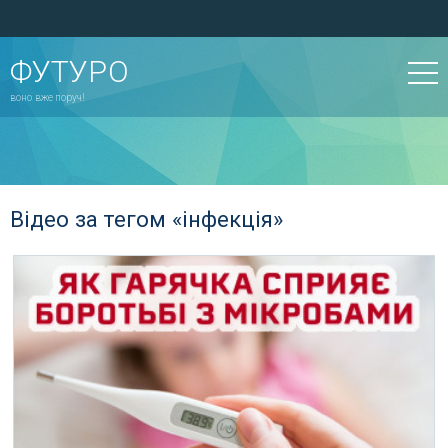
ФУТУРО
воно вже поруч!
Відео за тегом «інфекція»