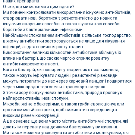
наших препаратів.
Отже, що ми можемо з цим вдіяти?
Ми повинні контролювати використання існуючих антибіотиків,
створювати нові, боротися з резистентністю до нових та
існуючих лікарських засобів, а також шукати нові способи
боротьби з бактеріальними інфекціями.
Найбільшим споживачем антибіотиків є сільське господарство,
в якому антибіотики застосовуються не лише для лікування
інфекцій, а і для сприяння росту тварин.
Використання великих кількостей антибіотиків збільшує їх
вплив на бактерії, що своєю чергою сприяє розвитку
антибіотикорезистентності.
Багато бактерій, які поширені у тварин, як от сальмонела,
також можуть інфікувати людей, і резистентні різновиди
можуть потрапити до нас через харчовий ланцюг і поширитися
через міжнародні торговельні транспортні мережі.
З точки зору пошуку нових антибіотиків, природа пропонує
найперспективніші нові сполуки.
Мікроби, які не є бактеріями, а також гриби еволюціонували
протягом мільйонів років, щоб виживати в середовищі з
високим рівнем конкуренції.
А це означає, що вони часто містять антибіотичні сполуки, які
дають їм перевагу над деякими бактеріями у виживанні.
Ми також можемо упаковувати антибіотики з молекулами, які