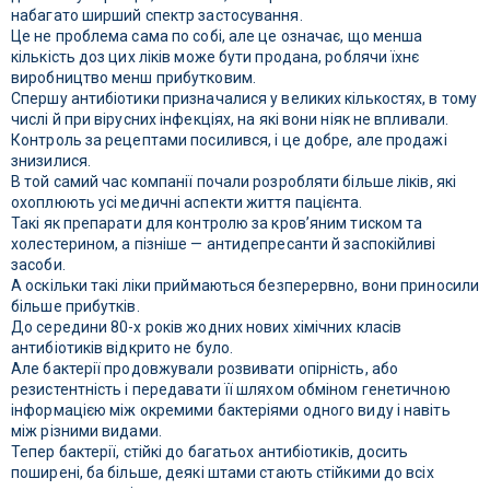
набагато ширший спектр застосування.
Це не проблема сама по собі, але це означає, що менша
кількість доз цих ліків може бути продана, роблячи їхнє
виробництво менш прибутковим.
Спершу антибіотики призначалися у великих кількостях, в тому
числі й при вірусних інфекціях, на які вони ніяк не впливали.
Контроль за рецептами посилився, і це добре, але продажі
знизилися.
В той самий час компанії почали розробляти більше ліків, які
охоплюють усі медичні аспекти життя пацієнта.
Такі як препарати для контролю за кров’яним тиском та
холестерином, а пізніше — антидепресанти й заспокійливі
засоби.
А оскільки такі ліки приймаються безперервно, вони приносили
більше прибутків.
До середини 80-х років жодних нових хімічних класів
антибіотиків відкрито не було.
Але бактерії продовжували розвивати опірність, або
резистентність і передавати її шляхом обміном генетичною
інформацією між окремими бактеріями одного виду і навіть
між різними видами.
Тепер бактерії, стійкі до багатьох антибіотиків, досить
поширені, ба більше, деякі штами стають стійкими до всіх