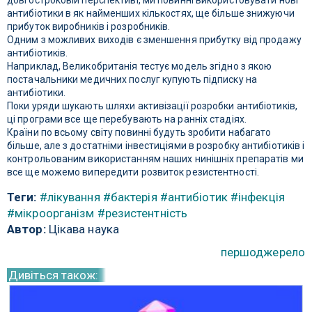
довгостроковій перспективі, ми повинні використовувати нові
антибіотики в як найменших кількостях, ще більше знижуючи
прибуток виробників і розробників.
Одним з можливих виходів є зменшення прибутку від продажу
антибіотиків.
Наприклад, Великобританія тестує модель згідно з якою
постачальники медичних послуг купують підписку на
антибіотики.
Поки уряди шукають шляхи активізації розробки антибіотиків,
ці програми все ще перебувають на ранніх стадіях.
Країни по всьому світу повинні будуть зробити набагато
більше, але з достатніми інвестиціями в розробку антибіотиків і
контрольованим використанням наших нинішніх препаратів ми
все ще можемо випередити розвиток резистентності.
Теги:
#лікування
#бактерія
#антибіотик
#інфекція
#мікроорганізм
#резистентність
Автор:
Цікава наука
першоджерело
Дивіться також: