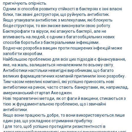
пригнічують опірність.
Одним зі способів розвитку стійкості в бактеріях є їхні власні
білки, так звані деструктори, що руйнують антибіотик.
Якщо упакувати антибіотик з молекулами, які блокують
біодеструктори, то він зможе виконувати свою роботу.
Бактеріофаги та віруси, які атакують бактерії, але не
впливають на людей, є одним з багатообіцяльних нових
способів боротьби з бактеріальними інфекціями.
Водночас розробка вакцин проти поширених інфекцій може
запобігти хворобам.
Найбільшою проблемою для всіх цих підходів є фінансування,
яке, на жаль, залишається неналежним по всьому світу.
Антибіотики настільки невигідні виробникам, що багато
великих фармацевтичних компаній припинили їхню розробку.
Тим часом невеликі компанії, які успішно приносять нові
антибіотики на ринок, часто стають банкрутами, як, наприклад,
американський стартап Акеоджен.
Нові терапевтичні методи, як от фаги й вакцини, стикаються з
тією ж фундаментальною проблемою, що і звичайні
антибіотики.
Якщо вони працюють добре, то вони використовуються лише
один раз, що ускладнює отримання прибутку.
І для того, щоб успішно протидіяти резистентності в