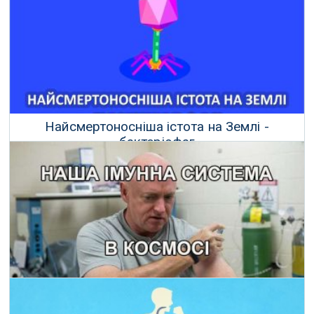
Найсмертоносніша істота на Землі -
бактеріофаг
29 Травня 2018 р.
Наша імунна система в космосі
23 Травня 2020 р.