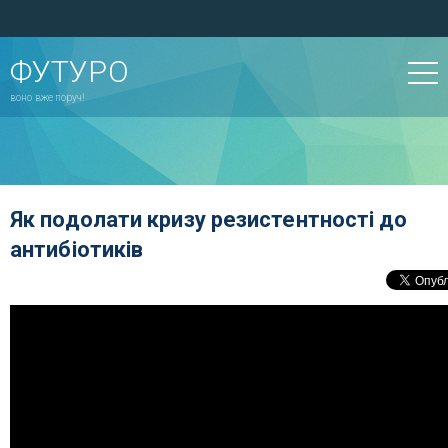
ФУТУРО
воно вже поруч!
Як подолати кризу резистентності до
антибіотиків