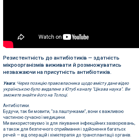
Резистентність до антибіотиків — здатність
мікроорганізмів виживати й розмножуватись
незважаючи на присутність антибіотиків.
Увага
: Через позицію правовласника щодо вмісту дане відео
українською було видалене з Ютуб каналу "Цікава наука". Ви
зможете знайти його на Толоці.
Антибіотики.
Будучи, так би мовити, "за лаштунками", вони є важливою
частиною сучасної медицини.
Ми використовуємо їх для лікування інфекційних захворювань,
а також для безпечного сприймання і здійснення багатьох
речей — від операцій і хімієтерапія до трансплантації органів.