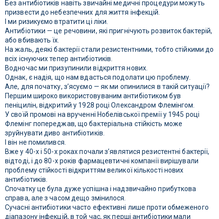
Без антибіотиків навіть звичайні медичні процедури можуть
призвести до небезпечних для життя інфекцій.
І ми ризикуємо втратити ці ліки.
Антибіотики — це речовини, які пригнічують розвиток бактерій,
або вбивають їх.
На жаль, деякі бактерії стали резистентними, тобто стійкими до
всіх існуючих тепер антибіотиків.
Водночас ми призупинили відкриття нових.
Однак, є надія, що нам вдасться подолати цю проблему.
Але, для початку, з’ясуємо — як ми опинилися в такій ситуації?
Першим широко використовуваним антибіотиком був
пеніцилін, відкритий у 1928 році Олександром Флемінгом.
У своїй промові на врученні Нобелівської премії у 1945 році
Флемінг попереджав, що бактеріальна стійкість може
зруйнувати диво антибіотиків.
І він не помилився.
Вже у 40-х і 50-х роках почали з’являтися резистентні бактерії,
відтоді, і до 80-х років фармацевтичні компанії вирішували
проблему стійкості відкриттям великої кількості нових
антибіотиків.
Спочатку це була дуже успішна і надзвичайно прибуткова
справа, але з часом дещо змінилося.
Сучасні антибіотики часто ефективні лише проти обмеженого
діапазону інфекцій, в той час, як перші антибіотики мали