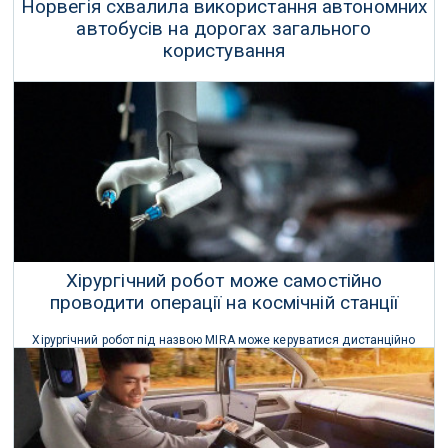
Норвегія схвалила використання автономних
автобусів на дорогах загального
користування
Вперше в історії Норвегії автобус перевозитиме пасажирів у
звичайному русі, без жодної людини за кермом.
28 Квітня 2026 р.
Хірургічний робот може самостійно
проводити операції на космічній станції
Хірургічний робот під назвою MIRA може керуватися дистанційно
або автономно виконувати операції на борту МКС, і його
космічний дебют заплановано на 2024 рік.
11 Серпня 2022 р.