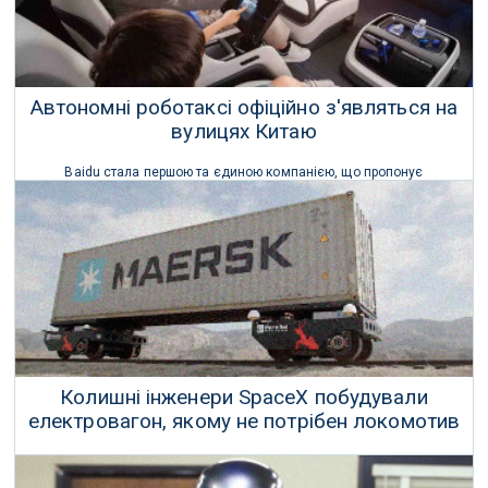
Автономні роботаксі офіційно з'являться на
вулицях Китаю
Baidu стала першою та єдиною компанією, що пропонує
населенню в Китаї повністю автономні послуги роботаксі без
водія-людини у машині.
10 Серпня 2022 р.
Колишні інженери SpaceX побудували
електровагон, якому не потрібен локомотив
Досягнення в області батарей та автономії можуть розширити
зону дії вантажних залізниць.