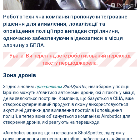
Робокоп
Робототехнічна компанія пропонує інтегроване
рішення для виявлення, локалізації та
оповіщення поліції про випадки стрілянини,
одночасно забезпечуючи відеозаписи з місця
злочину з БПЛА.
Зона дронів
Згідно з новим
прес-релізом
ShotSpotter
, незабаром у поліції
Ізраїлю можуть з'явитися автономні дрони, які літають у місця,
де виявляються постріли. Компанія, що базується в США, вже
створює суперечливий продукт, в якому використовуються
акустичні датчики для виявлення пострілів і оповіщення
поліції, а тепер вона об'єднується з компанією Airobotics для
створення дронів, які реагують на перешкоди.
«Airobotics вважає, що інтеграція зі ShotSpotter, лідером у
галузі виявлення вогнепальної зброї, забезпечить найкраще