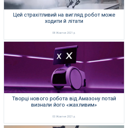
Цей страхітливий на вигляд робот може
ходити й літати
08 Жовтня 2021 р.
Творці нового робота від Амазону потай
визнали його «жахливим»
03 Жовтня 2021 р.