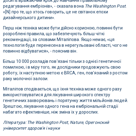
досить вражаючий крок до навчання правильному
редагування ембріонів», - сказала вона
The Washington Post
.
«[N] про те, що хтось говорить, це не світанок епохи
дизайнерського дитини».
Перш ніж техніка може бути дійсно корисною, повинні бути
розроблені правила, що забезпечують більш чіткі
рекомендації, за словами Міталіпова. Якщо немає, «ця
технологія буде перенесена в нерегульовані області, чого не
повинно відбуватися», - пояснив він.
Більш 10 000 розладів пов'язані тільки з однієї генетичної
помилкою, і в міру того, як дослідники продовжують свою
роботу, їх наступною метою є BRCA, ген, пов'язаний з ростом
раку молочної залози.
Міталіпов сподівається, що їхня техніка може одного разу
використовуватися для лікування широкого спектру
генетичних захворювань і порятунку життя мільйонів людей.
Зрештою, лікування одного гена на ембріональній стадії
набагато ефективніше, ніж зміна їх у дорослих.
Література: The Washington Post, Nature, Орегонский
університет здоров'я і науки