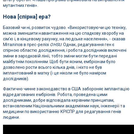
мутантних генів».
Нова [спірна] ера?
Базовий чи ні, розвиток чудово. «Використовуючи цю техніку,
можна зменшити навантаження на цю спадкову хворобу на
сім'ю і, в кінцевому рахунку, на людське населення», - сказав
Міталіпов в прес-релізі
OHSU
.
Однак, редагування ген є
спірною областю дослідження, і робота дослідників включені
зміни в зародковій лінії, тобто зміни могли бути передані
майбутнім поколінням. Щоб бути ясним, ембріонам було
дозволено рости всього кілька днів, і ніхто не був
імплантований в матку (і це ніколи не було наміром
дослідників).
Фактично чинне законодавство в США забороняє імплантацію
відредагованих ембріонів. Робота, проведена цими
дослідниками, добре відповідала керівним принципам,
встановленим Національними академіями наук, інженерії та
медицини по використанню КРІСПР для редагування генів
людини.