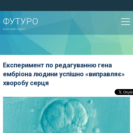
ФУТУРО
воно вже поруч!
Експеримент по редагуванню гена
ембріона людини успішно «виправляє»
хворобу серця