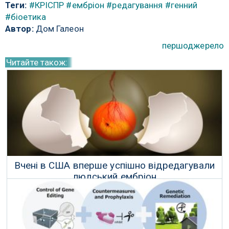
Теги:
#КРІСПР
#ембріон
#редагування
#генний
#біоетика
Автор:
Дом Галеон
першоджерело
Читайте також:
Вчені в США вперше успішно відредагували
людський ембріон
28 Липня 2017 р.