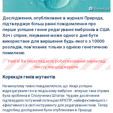
Вікімедія
Дослідження, опубліковане в журналі Природа,
підтверджує більш ранні повідомлення про
перше успішне генне редагуванні ембріонів в США.
Хоч і спірне, лікування може одного дня бути
використане для вирішення будь-якого з 10000
розладів, пов'язаних тільки з однією генетичною
помилкою.
Корекція генів мутантів
На минулому тижні повідомлялося, що лікарі успішно
відредагували ген в людському ембріоні - вперше така справа
була зроблена в Сполучених Штатах. Чудове досягнення
підтвердило потужний потенціал КРІСПР, найефективнішого і
ефективного в світі інструменту для редагування генів. Тепер
подробиці дослідження були опубліковані в
Природі
.