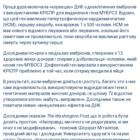
Процедура включала «корекцію» ДНК одноклітинних ембріонів
з використанням КРІСПР для видалення гена MYBPC3. Відомо,
що цей ген викликає гипертрофическую кардиомиопатию
(HCM), серцеву хворобу, яка вражає 1 з 500 чоловік. HCM не
має ніякого відомого лікування або лікування, оскільки його
симптоми не проявляються, поки хвороба не викликає раптову
смерть через зупинку серця.
Дослідники почали з людських ембріонів, створених з 12
здорових жінок-донорів і сперми у добровольця-чоловіки, який
носив ген MYBOC3. Дефектний ген вирізали з використанням
КРІСПР приблизно в той час, коли сперму вводили в яйця.
В результаті, коли ембріони діляться і ростуть, багато хто з них
самі відновлюються, використовуючи відредаговані гени з
генетичних матеріалів жіночих донорів, і в цілому 72 відсотки
утворилися клітин, мабуть, виправлені. Дослідники також не
помітили ніяких «внецелевих» ефектів на ДНК.
Дослідники сказали
The Washington Post
, що їх робота була
досить простою. «Насправді, ми нічого не редагували, ні ми
нічого не модифікували», - пояснив Шоухрат Міталіпов,
провідний автор і дослідник Університету здоров'я та науки
штату Орегон. «Наша програма спрямована на виправлення