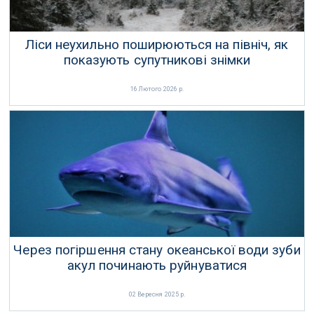
Ліси неухильно поширюються на північ, як
показують супутникові знімки
16 Лютого 2026 р.
Через погіршення стану океанської води зуби
акул починають руйнуватися
02 Вересня 2025 р.