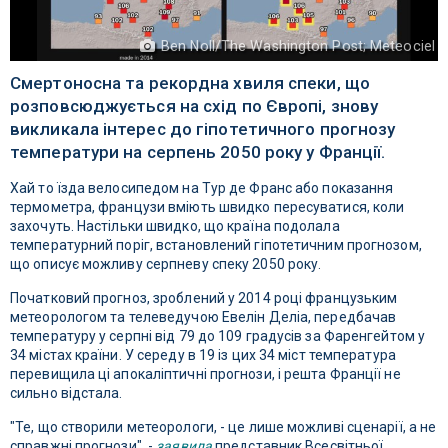
Ben Noll/The Washington Post; Meteociel
Смертоносна та рекордна хвиля спеки, що
розповсюджується на схід по Європі, знову
викликала інтерес до гіпотетичного прогнозу
температури на серпень 2050 року у Франції.
Хай то їзда велосипедом на Тур де Франс або показання
термометра, французи вміють швидко пересуватися, коли
захочуть. Настільки швидко, що країна подолала
температурний поріг, встановлений гіпотетичним прогнозом,
що описує можливу серпневу спеку 2050 року.
Початковий прогноз, зроблений у 2014 році французьким
метеорологом та телеведучою Евелін Деліа, передбачав
температуру у серпні від 79 до 109 градусів за Фаренгейтом у
34 містах країни. У середу в 19 із цих 34 міст температура
перевищила ці апокаліптичні прогнози, і решта Франції не
сильно відстала.
"Те, що створили метеорологи, - це лише можливі сценарії, а не
справжні прогнози", -
заявила
представник Всесвітньої