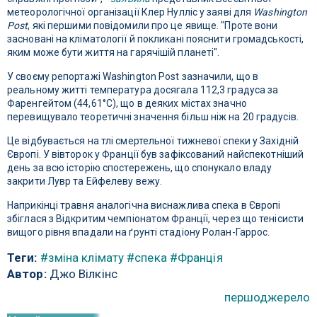
метеорологічної організації Клер Нулліс у заяві для
Washington
Post
, які першими повідомили про це явище. "Проте вони
засновані на кліматології й покликані пояснити громадськості,
яким може бути життя на гарячішій планеті".
У своєму репортажі Washington Post зазначили, що в
реальному житті температура досягала 112,3 градуса за
Фаренгейтом (44,61°C), що в деяких містах значно
перевищувало теоретичні значення більш ніж на 20 градусів.
Це відбувається на тлі смертельної тижневої спеки у Західній
Європі. У вівторок у Франції був зафіксований найспекотніший
день за всю історію спостережень, що спонукало владу
закрити Лувр та Ейфелеву вежу.
Наприкінці травня аналогічна виснажлива спека в Європі
збіглася з Відкритим чемпіонатом Франції, через що тенісисти
вищого рівня впадали на ґрунті стадіону Ролан-Гаррос.
Теги:
#зміна клімату
#спека
#Франція
Автор:
Джо Вілкінс
першоджерело