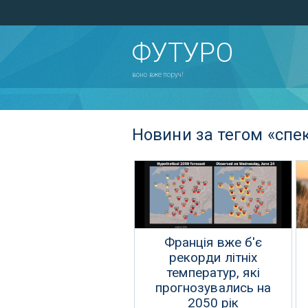
ФУТУРО
воно вже поруч!
Новини за тегом «спе
Франція вже б'є
рекорди літніх
температур, які
прогнозувались на
2050 рік