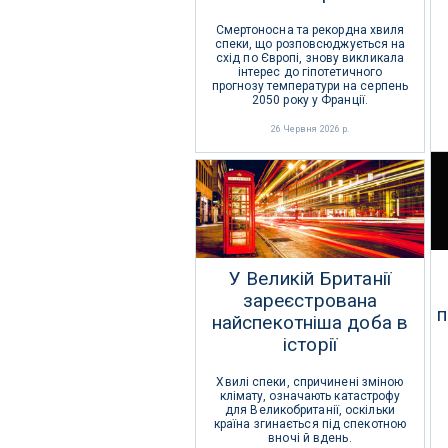
Смертоносна та рекордна хвиля
спеки, що розповсюджується на
схід по Європі, знову викликала
інтерес до гіпотетичного
прогнозу температури на серпень
2050 року у Франції.
26 Червня 2026 р.
У Великій Британії
зареєстрована
п
найспекотніша доба в
історії
Хвилі спеки, спричинені зміною
клімату, означають катастрофу
для Великобританії, оскільки
країна згинається під спекотною
вночі й вдень.