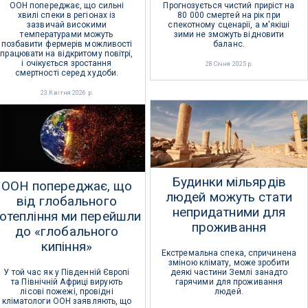
ООН попереджає, що сильні
Прогнозується чистий приріст на
хвилі спеки в регіонах із
80 000 смертей на рік при
зазвичай високими
спекотному сценарії, а м'якіші
температурами можуть
зими не зможуть відновити
позбавити фермерів можливості
баланс.
працювати на відкритому повітрі,
і очікується зростання
28 Січня 2025 р.
смертності серед худоби.
23 Квітня 2026 р.
Будинки мільярдів
ООН попереджає, що
людей можуть стати
від глобального
непридатними для
отепління ми перейшли
проживання
до «глобального
кипіння»
Екстремальна спека, спричинена
зміною клімату, може зробити
У той час як у Південній Європі
деякі частини Землі занадто
та Північній Африці вирують
гарячими для проживання
лісові пожежі, провідні
людей.
кліматологи ООН заявляють, що