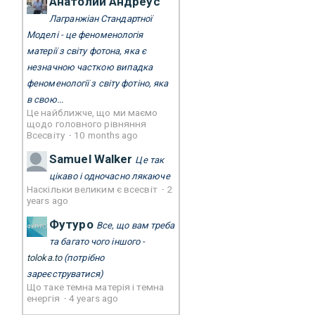
Анатолий Андреус
Лагранжіан Стандартної
Моделі - це феноменологія
матерії з світу фотона, яка є
незначною часткою випадка
феноменології з світу фотіно, яка
в свою...
Це найближче, що ми маємо
щодо головного рівняння
Всесвіту
·
10 months ago
Samuel Walker
Це так
цікаво і одночасно лякаюче
Наскільки великим є всесвіт
·
2
years ago
Футуро
Все, що вам треба
та багато чого іншого -
toloka.to
(потрібно
зареєструватися)
Що таке темна матерія і темна
енергія
·
4 years ago