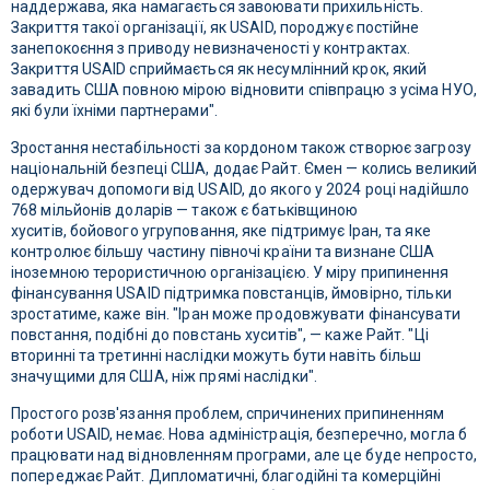
наддержава, яка намагається завоювати прихильність.
Закриття такої організації, як USAID, породжує постійне
занепокоєння з приводу невизначеності у контрактах.
Закриття USAID сприймається як несумлінний крок, який
завадить США повною мірою відновити співпрацю з усіма НУО,
які були їхніми партнерами".
Зростання нестабільності за кордоном також створює загрозу
національній безпеці США, додає Райт. Ємен — колись великий
одержувач допомоги від USAID, до якого у 2024 році надійшло
768 мільйонів доларів — також є батьківщиною
хуситів, бойового угруповання, яке підтримує Іран, та яке
контролює більшу частину півночі країни та визнане США
іноземною терористичною організацією. У міру припинення
фінансування USAID підтримка повстанців, ймовірно, тільки
зростатиме, каже він. "Іран може продовжувати фінансувати
повстання, подібні до повстань хуситів", — каже Райт. "Ці
вторинні та третинні наслідки можуть бути навіть більш
значущими для США, ніж прямі наслідки".
Простого розв'язання проблем, спричинених припиненням
роботи USAID, немає. Нова адміністрація, безперечно, могла б
працювати над відновленням програми, але це буде непросто,
попереджає Райт. Дипломатичні, благодійні та комерційні