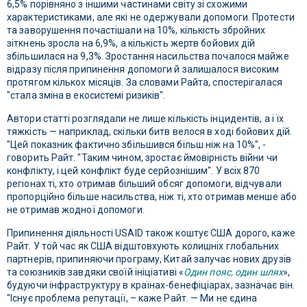
6,5% порівняно з іншими частинами світу зі схожими
характеристиками, але які не одержували допомоги. Протести
та заворушення почастішали на 10%, кількість збройних
зіткнень зросла на 6,9%, а кількість жертв бойових дій
збільшилася на 9,3%. Зростання насильства почалося майже
відразу після припинення допомоги й залишалося високим
протягом кількох місяців. За словами Райта, спостерігалася
"стала зміна в екосистемі ризиків".
Автори статті розглядали не лише кількість інцидентів, а і їх
тяжкість — наприклад, скільки битв велося в ході бойових дій.
"Цей показник фактично збільшився більш ніж на 10%", -
говорить Райт. "Таким чином, зростає ймовірність війни чи
конфлікту, і цей конфлікт буде серйознішим". У всіх 870
регіонах ті, хто отримав більший обсяг допомоги, відчували
пропорційно більше насильства, ніж ті, хто отримав менше або
не отримав жодної допомоги.
Припинення діяльності USAID також коштує США дорого, каже
Райт. У той час як США відштовхують колишніх глобальних
партнерів, припиняючи програму, Китай залучає нових друзів
та союзників завдяки своїй ініціативі «
Один пояс, один шлях
»,
будуючи інфраструктуру в країнах-бенефіціарах, зазначає він.
"Існує проблема репутації, – каже Райт. — Ми не єдина