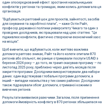
один опосередкований ефект: зростання насильницьких
конфліктів у регіонах та громадах, яким колись допомагала ця
організація.
"Відбувається раптовий шок для проєктів, зайнятості, засобів
для існування та заробітної плати", — каже Остін Райт,
професор державної політики університету Чикаго та один з
провідних дослідників, які працювали над цією статтею. "Це
підживлює конфлікти, фактично створюючи економічний хаос
на місцях".
Щоб вивчити, що відбувається, коли життєво важлива
допомога раптово зникає, Райт та його колеги опитали 870
регіонів або спільнот, які раніше отримували послуги USAID з
березня 2024 року — до того, як трамп скасував програму — по
листопад 2025 року, приблизно через дев'ять місяців після
закриття програми. Дослідники використовували два набори
даних: один відстежував глобальні програми допомоги, а
інший – випадки насильства у тих самих районах. Дослідники
також підрахували обсяг допомоги, отриманої кожним із
вивчених регіонів.
Результати виявилися разючими. Загалом, після припинення
допомоги ймовірність конфлікту в 870 регіонах збільшилася на