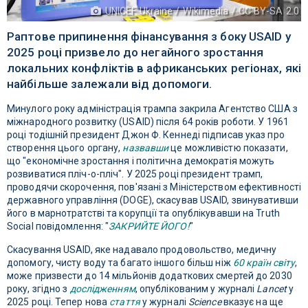
UNICEF Ukraine / Wikimedia / CC BY-SA 2.0
Раптове припинення фінансування з боку USAID у
2025 році призвело до негайного зростання
локальних конфліктів в африканських регіонах, які
найбільше залежали від допомоги.
Минулого року адміністрація трампа закрила Агентство США з
міжнародного розвитку (USAID) після 64 років роботи. У 1961
році тодішній президент Джон Ф. Кеннеді підписав указ про
створення цього органу,
назвавши
це можливістю показати,
що "економічне зростання і політична демократія можуть
розвиватися пліч-о-пліч". У 2025 році президент трамп,
проводячи скорочення, пов'язані з Міністерством ефективності
державного управління (DOGE), скасував USAID, звинувативши
його в марнотратстві та корупції та опублікувавши на Truth
Social повідомлення: "
ЗАКРИЙТЕ ЙОГО!
"
Скасування USAID, яке надавало продовольство, медичну
допомогу, чисту воду та багато іншого більш ніж
60 країн світу
,
може призвести до 14 мільйонів додаткових смертей до 2030
року, згідно з
дослідженням
, опублікованим у журналі
Lancet
у
2025 році. Тепер нова
стаття
у журналі
Science
вказує на ще