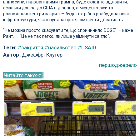
відносини, підірвані діями трампа, буде складно відновити,
оскільки довіра до США підірвана, а місцеві офіси та
розподільчі центри закриті — буде потрібно розбудова всієї
інфраструктури, яка існувала протягом шести десятиліть.
"Не можна просто скасувати те, що спричинило DOGE", – каже
Райт. — "Це не так легко, як лише увімкнути світло".
Теги:
#закриття
#насильство
#USAID
Автор:
Джеффрі Клугер
першоджерело
Читайте також: