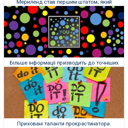
Мериленд став першим штатом, який
заборонив "шпигунське" ціноутворення
03 Травня 2026 р.
Більше інформації призводить до точніших
переконань — окрім випадків в ехокамерах
20 Квітня 2026 р.
Приховані таланти прокрастинатора