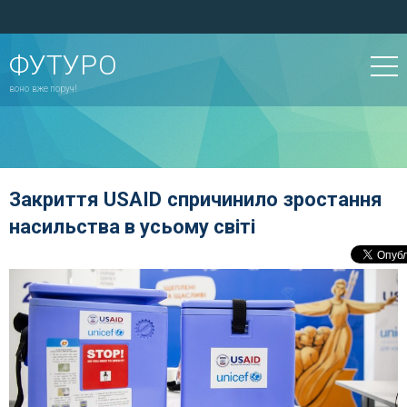
ФУТУРО
воно вже поруч!
Закриття USAID спричинило зростання
насильства в усьому світі