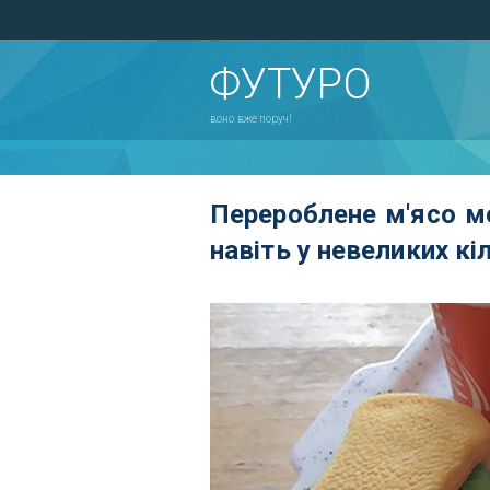
ФУТУРО
воно вже поруч!
Перероблене м'ясо м
навіть у невеликих кі