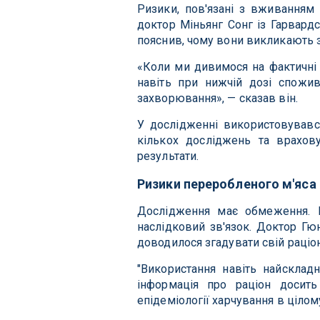
Ризики, пов'язані з вживанням
доктор Міньянг Сонг із Гарвардс
пояснив, чому вони викликають 
«Коли ми дивимося на фактичні д
навіть при нижчій дозі спож
захворювання», — сказав він.
У дослідженні використовувавс
кількох досліджень та врахову
результати.
Ризики переробленого м'яс
Дослідження має обмеження. 
наслідковий зв'язок. Доктор Гю
доводилося згадувати свій раціо
"Використання навіть найсклад
інформація про раціон доси
епідеміології харчування в цілому