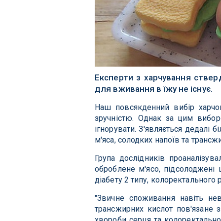
Експерти з харчування ствер
для вживання в їжу не існує.
Наш повсякденний вибір харчов
зручністю. Однак за цим вибор
ігнорувати. З'являється дедалі 
м'яса, солодких напоїв та трансж
Група дослідників проаналізува
оброблене м'ясо, підсолоджені
діабету 2 типу, колоректального 
"Звичне споживання навіть нев
трансжирних кислот пов'язане з
хвороби серця та колоректально