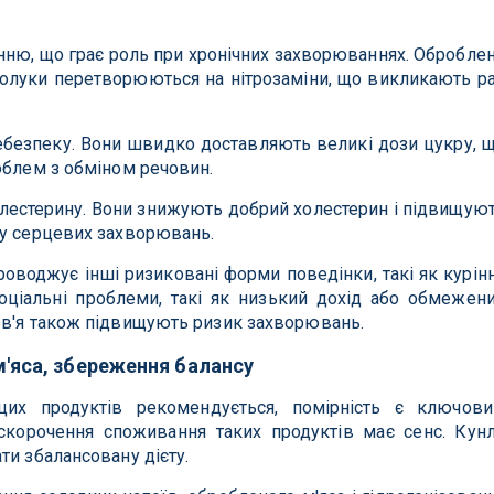
нню, що грає роль при хронічних захворюваннях. Обробле
 сполуки перетворюються на нітрозаміни, що викликають р
небезпеку. Вони швидко доставляють великі дози цукру, 
облем з обміном речовин.
лестерину. Вони знижують добрий холестерин і підвищую
ку серцевих захворювань.
оводжує інші ризиковані форми поведінки, такі як курін
Соціальні проблеми, такі як низький дохід або обмежен
ов'я також підвищують ризик захворювань.
м'яса, збереження балансу
цих продуктів рекомендується, помірність є ключов
скорочення споживання таких продуктів має сенс. Кун
ти збалансовану дієту.