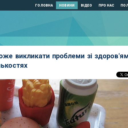
ГОЛОВНА
НОВИНИ
ВІДЕО
ПРО НАС
ПОЛ
оже викликати проблеми зі здоров'ям
лькостях