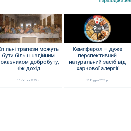
першоджере
Спільні трапези можуть
Кемпферол – дуже
бути більш надійним
перспективний
показником добробуту,
натуральний засіб від
ніж дохід
харчової алергії
15 Квітня 2025 р.
16 Грудня 2024 р.