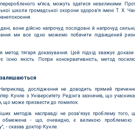
 переробленого м'яса, можуть здатися невеликими. Про
ької школи громадської охорони здоров'я імені Т. Х. Ча
занепокоєння.
ані, вони дійсно напрочуд послідовні й напрочуд сильні,
ивання ми все одно можемо побачити підвищений риз
я метод тягаря доказування. Цей підхід зважує докази
є їхню якість. Попри консервативність, метод посил
а залишаються
Наприклад, дослідження не доводить прямий причинн
нтер Кунле з Університету Редінга зазначив, що учасник
н, що може призвести до помилок.
ніших методів насправді не розв'язує проблему того, 
ть обмежена - що, очевидно, є великою проблемою
", - сказав доктор Кунле.