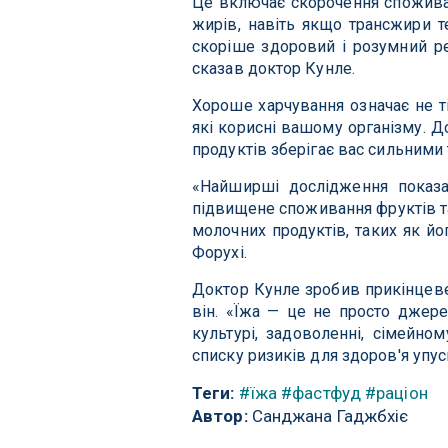
Це включає скорочення споживан
жирів, навіть якщо трансжири т
скоріше здоровий і розумний ре
сказав доктор Кунле.
Хороше харчування означає не ті
які корисні вашому організму. Д
продуктів зберігає вас сильними
«Найширші дослідження показа
підвищене споживання фруктів та
молочних продуктів, таких як йог
Форухі.
Доктор Кунле зробив прикінцеве 
він. «Їжа — це не просто джер
культурі, задоволенні, сімейно
списку ризиків для здоров'я упус
Теги:
#їжа
#фастфуд
#раціон
Автор:
Санджана Гаджбхіє