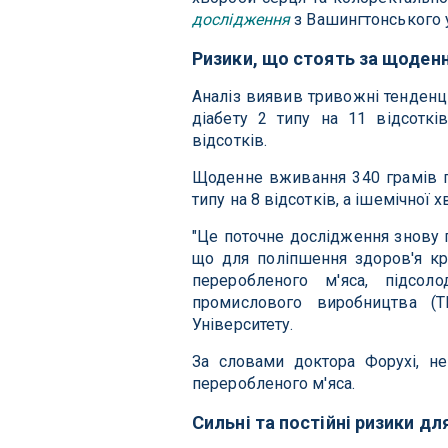
дослідження
з Вашингтонського у
Ризики, що стоять за щоде
Аналіз виявив тривожні тенденц
діабету 2 типу на 11 відсоткі
відсотків.
Щоденне вживання 340 грамів г
типу на 8 відсотків, а ішемічної 
"Це поточне дослідження знову 
що для поліпшення здоров'я кр
переробленого м'яса, підсо
промислового виробництва (T
Університету.
За словами доктора Форухі, не
переробленого м'яса.
Сильні та постійні ризики дл