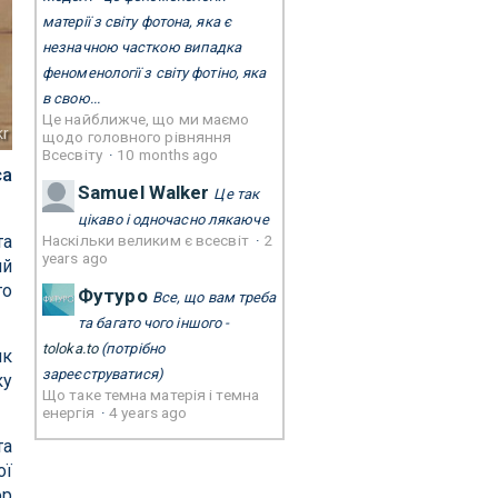
матерії з світу фотона, яка є
незначною часткою випадка
феноменології з світу фотіно, яка
в свою...
Це найближче, що ми маємо
kr
щодо головного рівняння
Всесвіту
·
10 months ago
са
Samuel Walker
Це так
цікаво і одночасно лякаюче
Наскільки великим є всесвіт
·
2
та
years ago
ий
го
Футуро
Все, що вам треба
та багато чого іншого -
toloka.to
(потрібно
як
зареєструватися)
ку
Що таке темна матерія і темна
енергія
·
4 years ago
та
ої
ор