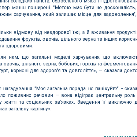
ня солодких напоїв, обробленого м'яса і гідрогенізован
епер менш поширені. "Метою має бути не досконалість,
жим харчування, який залишає місце для задоволення",
льки відмову від нездорової їжі, а й вживання продукті
одавання фруктів, овочів, цільного зерна та інших корисн
 та здоровими.
ли нам, що загальні моделі харчування, що включаю
 овочів, цільного зерна, бобових, горіхів та ферментован
урт, корисні для здоров'я та довголіття», — сказала докт
нагадування. "Моя загальна порада: не панікуйте", - сказ
ело поживних речовин — вона відіграє центральну роль
му житті та соціальних зв'язках. Зведення її виключно 
кає загальну картину».