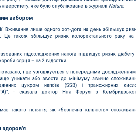
ніверситету, яке було опубліковане в журналі
Nature
.
нним вибором
ії. Вживання лише одного хот-дога на день збільшує риз
в. Це також збільшує ризик колоректального раку на
азованих підсолоджених напоїв підвищує ризик діабету
хвороби серця – на 2 відсотки.
показало, і це узгоджується з попередніми дослідженням
аще уникати або звести до мінімуму звичне споживан
лоджених цукром напоїв (SSB) і трансжирних кисл
FA)", - сказала доктор Ніта Форухі з Кембридзько
має такого поняття, як «безпечна кількість» споживан
я здоров'я