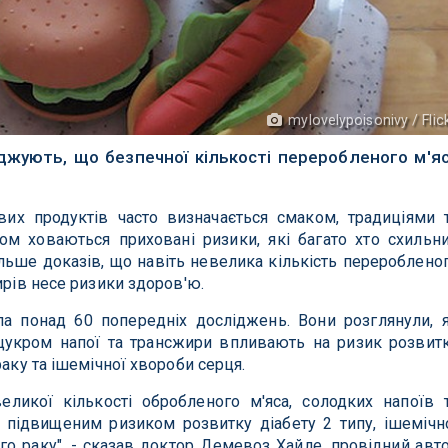
mylovelypoisonivy / Flic
джують, що безпечної кількості переробленого м'я
их продуктів часто визначається смаком, традиціями 
ом ховаються приховані ризики, які багато хто схильн
більше доказів, що навіть невелика кількість перероблено
ирів несе ризики здоров'ю.
ла понад 60 попередніх досліджень. Вони розглянули, 
 цукром напої та трансжири впливають на ризик розвит
раку та ішемічної хвороби серця.
еликої кількості обробленого м'яса, солодких напоїв 
 підвищеним ризиком розвитку діабету 2 типу, ішемічн
го раку", - сказав доктор Демевоз Хайле, провідний авт