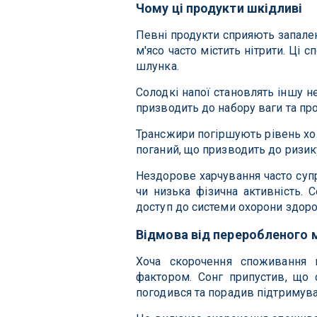
Чому ці продукти шкідливі
Певні продукти сприяють запале
м'ясо часто містить нітрити. Ці
шлунка.
Солодкі напої становлять іншу 
призводить до набору ваги та пр
Трансжири погіршують рівень хо
поганий, що призводить до ризи
Нездорове харчування часто супр
чи низька фізична активність. 
доступ до системи охорони здор
Відмова від переробленого 
Хоча скорочення споживання 
фактором. Сонг припустив, що 
погодився та порадив підтримува