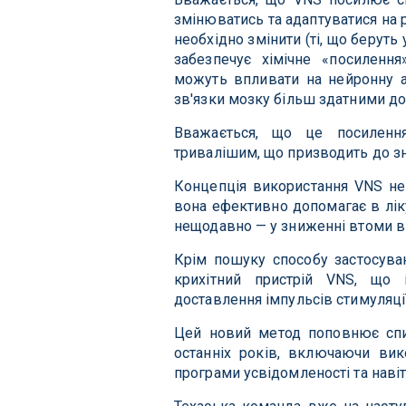
змінюватись та адаптуватися на р
необхідно змінити (ті, що беруть
забезпечує хімічне «посилення
можуть впливати на нейронну ак
зв'язки мозку більш здатними до
Вважається, що це посилення
тривалішим, що призводить до з
Концепція використання VNS не 
вона ефективно допомагає в ліку
нещодавно — у зниженні втоми в 
Крім пошуку способу застосува
крихітний пристрій VNS, що 
доставлення імпульсів стимуляці
Цей новий метод поповнює спис
останніх років, включаючи вико
програми усвідомленості та навіт