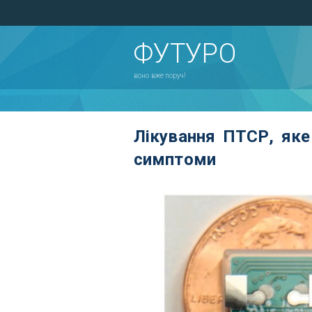
ФУТУРО
воно вже поруч!
Лікування ПТСР, яке
симптоми