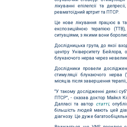
лікуванні епілепсії та депресі
ревматоїдний артрит та ПТСР.
Це нове лікування працює в та
експозиційною терапією (ТТВ)
ситуаціями, з якими вони бороли
Дослідницька група, до якої вхо
центру Університету Бейлора, 
блукаючого нерва через невелики
Дослідники провели досліджен
стимуляції блукаючого нерва 
місяців після завершення терапії
"У такому дослідженні деякі суб
ПТСР", - сказав доктор Майкл Кі
Далласі та автор
статті
, опубл
більшість людей мають цей діа
діагнозу. Це дуже багатообіцяльн
Вважається, що VNS посилює си