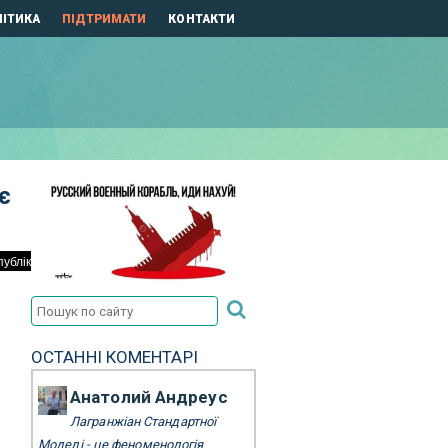
ІТИКА
ПІДТРИМАТИ
КОНТАКТИ
є
ОСТАННІ КОМЕНТАРІ
Анатолий Андреус
Лагранжіан Стандартної
Моделі - це феноменологія