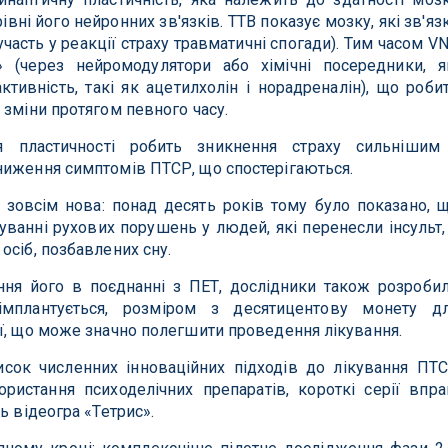
івні його нейронних зв'язків. ТТВ показує мозку, які зв'яз
 участь у реакції страху травматичні спогади). Тим часом V
» (через нейромодулятори або хімічні посередники, я
тивність, такі як ацетилхолін і норадреналін), що роби
 зміни протягом певного часу.
 пластичності робить зникнення страху сильнішим
ниження симптомів ПТСР, що спостерігаються.
зовсім нова: понад десять років тому було показано, 
ванні рухових порушень у людей, які перенесли інсульт,
осіб, позбавлених сну.
ння його в поєднанні з ПЕТ, дослідники також розроби
імплантується, розміром з десятицентову монету д
ї, що може значно полегшити проведення лікування.
ок численних інноваційних підходів до лікування ПТ
ристання психоделічних препаратів, короткі серії впра
ь відеогра «Тетрис».