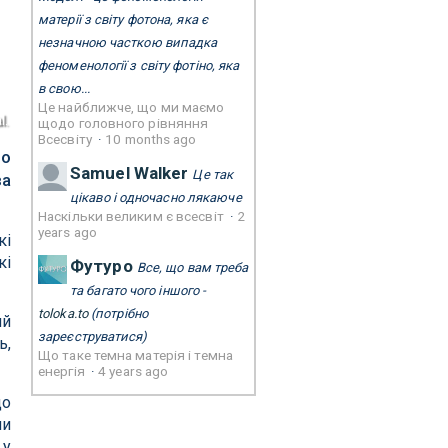
матерії з світу фотона, яка є
незначною часткою випадка
феноменології з світу фотіно, яка
в свою...
Це найближче, що ми маємо
l.
щодо головного рівняння
Всесвіту
·
10 months ago
го
Samuel Walker
Це так
за
цікаво і одночасно лякаюче
Наскільки великим є всесвіт
·
2
years ago
кі
кі
Футуро
Все, що вам треба
та багато чого іншого -
toloka.to
(потрібно
ий
зареєструватися)
ь,
Що таке темна матерія і темна
енергія
·
4 years ago
до
чи
 у