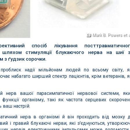
Mark B. Powers et a
ективний спосіб лікування посттравматично
 шляхом стимуляції блукаючого нерва на шиї 
 з ґудзик сорочки.
роблиск надії мільйонам людей по всьому світу, я
чає набагато ширший спектр пацієнтів, крім ветеранів, я
й нерв вашої парасимпатичної нервової системи, як
функції організму, такі як частота серцевих скорочен
ь ваш настрій.
тичний нерв в організмі й він проходить від мозку 
івий і правий блукаючі нерви, які з'єднуються, утворюю
 цих нервів електричними імпульсами може допомогти