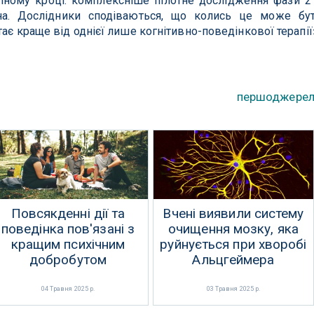
пному кроці: комплексніше пілотне дослідження фази 2
на. Дослідники сподіваються, що колись це може бу
ає краще від однієї лише когнітивно-поведінкової терапії
першоджере
Повсякденні дії та
Вчені виявили систему
поведінка пов'язані з
очищення мозку, яка
кращим психічним
руйнується при хворобі
добробутом
Альцгеймера
04 Травня 2025 р.
03 Травня 2025 р.