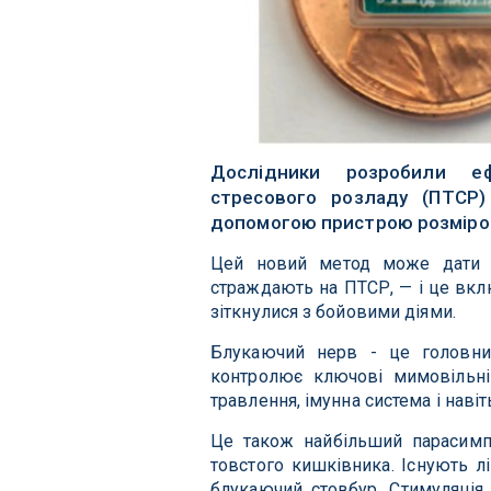
Дослідники розробили еф
стресового розладу (ПТСР)
допомогою пристрою розміром
Цей новий метод може дати п
страждають на ПТСР, — і це вклю
зіткнулися з бойовими діями.
Блукаючий нерв - це головни
контролює ключові мимовільні 
травлення, імунна система і навіт
Це також найбільший парасимпа
товстого кишківника. Існують л
блукаючий стовбур. Стимуляція