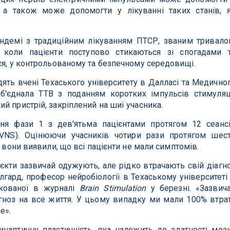
ї, а також може допомогти у лікуванні таких станів, 
ндемі з традиційним лікуванням ПТСР, званим тривал
, коли пацієнти поступово стикаються зі спогадами 
ся, у контрольованому та безпечному середовищі.
дять вчені Техаського університету в Далласі та Медично
об'єднала ТТВ з поданням коротких імпульсів стимуляц
й пристрій, закріплений на шиї учасника.
ня фази 1 з дев'ятьма пацієнтами протягом 12 сеанс
(VNS). Оцінюючи учасників чотири рази протягом шес
, вони виявили, що всі пацієнти не мали симптомів.
'єкти зазвичай одужують, але рідко втрачають свій діагн
лгард, професор нейробіології в Техаському університеті
ікованої в журналі
Brain Stimulation
у березні. «Зазвич
гноз на все життя. У цьому випадку ми мали 100% втра
е».
наптичну пластичність, яка належить до здатності моз