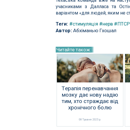
Техаська команда вже на насту
учасниками з Далласа та Ості
варіантом «для людей, яким не ст
Теги:
#стимуляція
#нерв
#ПТСР
Автор:
Абхіманью Гхошал
Читайте також:
Терапія перенавчання
мозку дає нову надію
тим, хто страждає від
хронічного болю
08 Травня 2025 р.