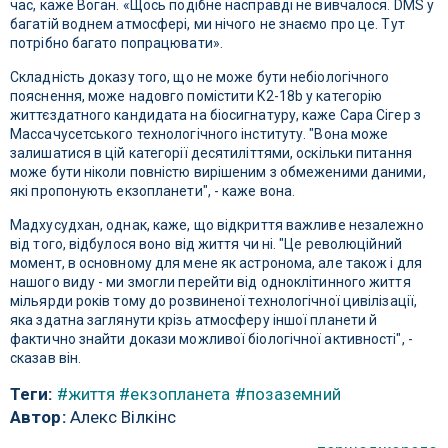
час, каже Воган. «Щось подібне насправді не вивчалося. DMS у
багатій воднем атмосфері, ми нічого не знаємо про це. Тут
потрібно багато попрацювати».
Складність доказу того, що не може бути небіологічного
пояснення, може надовго помістити K2-18b у категорію
життєздатного кандидата на біосигнатуру, каже Сара Сігер з
Массачусетського технологічного інституту. "Вона може
залишатися в цій категорії десятиліттями, оскільки питання
може бути ніколи повністю вирішеним з обмеженими даними,
які пропонують екзопланети", - каже вона.
Мадхусудхан, однак, каже, що відкриття важливе незалежно
від того, відбулося воно від життя чи ні. "Це революційний
момент, в основному для мене як астронома, але також і для
нашого виду - ми змогли перейти від одноклітинного життя
мільярди років тому до розвиненої технологічної цивілізації,
яка здатна заглянути крізь атмосферу іншої планети й
фактично знайти докази можливої ​​біологічної активності", -
сказав він.
Теги:
#життя
#екзопланета
#позаземний
Автор:
Алекс Вілкінс