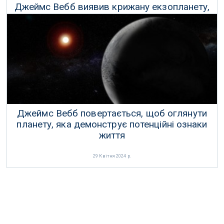
Джеймс Вебб виявив крижану екзопланету,
розташовану відносно близько до Землі
09 Липня 2024 р.
Джеймс Вебб повертається, щоб оглянути
планету, яка демонструє потенційні ознаки
життя
29 Квітня 2024 р.