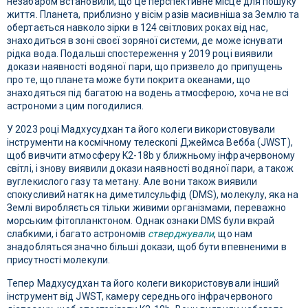
незабаром встановили, що це перспективне місце для пошуку
життя. Планета, приблизно у вісім разів масивніша за Землю та
обертається навколо зірки в 124 світлових роках від нас,
знаходиться в зоні своєї зоряної системи, де може існувати
рідка вода. Подальші спостереження у 2019 році виявили
докази наявності водяної пари, що призвело до припущень
про те, що планета може бути покрита океанами, що
знаходяться під багатою на водень атмосферою, хоча не всі
астрономи з цим погодилися.
У 2023 році Мадхусудхан та його колеги використовували
інструменти на космічному телескопі Джеймса Вебба (JWST),
щоб вивчити атмосферу K2-18b у ближньому інфрачервоному
світлі, і знову виявили докази наявності водяної пари, а також
вуглекислого газу та метану. Але вони також виявили
спокусливий натяк на диметилсульфід (DMS), молекулу, яка на
Землі виробляється тільки живими організмами, переважно
морським фітопланктоном. Однак ознаки DMS були вкрай
слабкими, і багато астрономів
стверджували
, що нам
знадобляться значно більші докази, щоб бути впевненими в
присутності молекули.
Тепер Мадхусудхан та його колеги використовували інший
інструмент від JWST, камеру середнього інфрачервоного