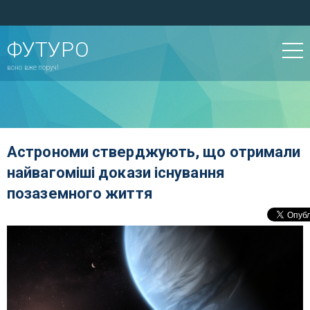
ФУТУРО
воно вже поруч!
Астрономи стверджують, що отримали
найвагоміші докази існування
позаземного життя