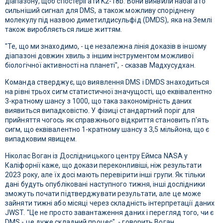
діапазону, щоб спостерігати K2-18b. Вони виявили набагато
сильніший сигнал для DMS, а також можливу споріднену
молекулу під назвою диметилдисульфід (DMDS), яка на Землі
також виробляється лише життям.
"Те, що ми знаходимо, - це незалежна лінія доказів в іншому
діапазоні довжин хвиль з іншим інструментом можливої ​​
біологічної активності на планеті", - сказав Мадхусудхан.
Команда стверджує, що виявлення DMS і DMDS знаходиться
на рівні трьох сигм статистичної значущості, що еквівалентно
3-кратному шансу з 1000, що така закономірність даних
виявиться випадковістю. У фізиці стандартний поріг для
прийняття чогось як справжнього відкриття становить п'ять
сигм, що еквівалентно 1-кратному шансу з 3,5 мільйона, що є
випадковим явищем.
Ніколас Воган із Дослідницького центру Еймса NASA у
Каліфорнії каже, що докази переконливіші, ніж результати
2023 року, але їх досі мають перевірити інші групи. Як тільки
дані будуть опубліковані наступного тижня, інші дослідники
зможуть почати підтверджувати результати, але це може
зайняти тижні або місяці через складність інтерпретації даних
JWST. "Це не просто завантаження даних і перегляд того, чи є
DMS - це дуже складний процес", - говорить Воган.