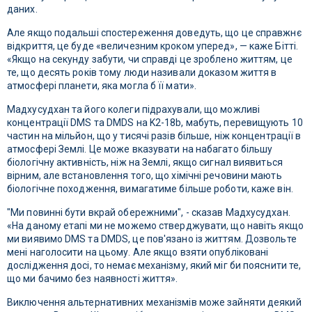
даних.
Але якщо подальші спостереження доведуть, що це справжнє
відкриття, це буде «величезним кроком уперед», — каже Бітті.
«Якщо на секунду забути, чи справді це зроблено життям, це
те, що десять років тому люди називали доказом життя в
атмосфері планети, яка могла б її мати».
Мадхусудхан та його колеги підрахували, що можливі
концентрації DMS та DMDS на K2-18b, мабуть, перевищують 10
частин на мільйон, що у тисячі разів більше, ніж концентрації в
атмосфері Землі. Це може вказувати на набагато більшу
біологічну активність, ніж на Землі, якщо сигнал виявиться
вірним, але встановлення того, що хімічні речовини мають
біологічне походження, вимагатиме більше роботи, каже він.
"Ми повинні бути вкрай обережними", - сказав Мадхусудхан.
«На даному етапі ми не можемо стверджувати, що навіть якщо
ми виявимо DMS та DMDS, це пов'язано із життям. Дозвольте
мені наголосити на цьому. Але якщо взяти опубліковані
дослідження досі, то немає механізму, який міг би пояснити те,
що ми бачимо без наявності життя».
Виключення альтернативних механізмів може зайняти деякий