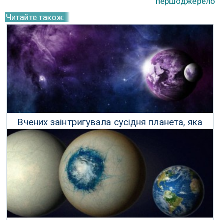
першоджерело
Читайте також:
Вчених заінтригувала сусідня планета, яка
потенційно може підтримувати життя
17 Лютого 2025 р.