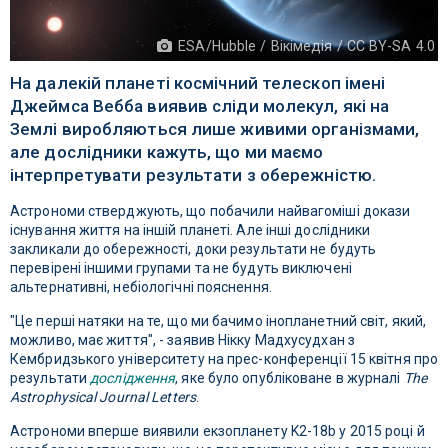
ESA/Hubble / Вікімедія / CC BY-SA 4.0
На далекій планеті космічний телескоп імені
Джеймса Вебба виявив сліди молекул, які на
Землі виробляються лише живими організмами,
але дослідники кажуть, що ми маємо
інтерпретувати результати з обережністю.
Астрономи стверджують, що побачили найвагоміші докази
існування життя на іншій планеті. Але інші дослідники
закликали до обережності, доки результати не будуть
перевірені іншими групами та не будуть виключені
альтернативні, небіологічні пояснення.
"Це перші натяки на те, що ми бачимо інопланетний світ, який,
можливо, має життя", - заявив Нікку Мадхусудхан з
Кембридзького університету на прес-конференції 15 квітня про
результати
дослідження
, яке було опубліковане в журналі
The
Astrophysical Journal Letters
.
Астрономи вперше виявили екзопланету K2-18b у 2015 році й