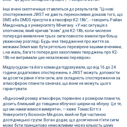
Інші вчені скептичніше ставляться до результатів. "Ці нові
спостереження JWST не дають переконливих доказів того, що
DMS або DMDS присутні в атмосфері K2-18b", - говорить Райан
Макдональд з університету Мічигану. «У нас ситуація з
хлопчиком, який кричав "вовк" для K2-18b, коли численні
попередні виявлення трьох сигм повністю зникли при більш
уважному розгляді. Будь-яке твердження про життя за
межами Землі має бути ретельно перевірене іншими вченими,
і, на жаль, багато попередніх захопливих тверджень про K2-
18b не витримали цих незалежних перевірок».
Мадхусудхан та його команда підрахували, що від 16 до 24
години додаткових спостережень з JWST можуть допомогти
їм досягти рівня п'яти сигм, але складність спостереження за
атмосферою планети означає, що вони не можуть цього
гарантувати.
«Відносний розмір атмосфери, порівняно з розміром планети,
досить близький до товщини яблучної шкірки на яблуку. Це те,
що ми намагаємося виміряти», — каже Томас Бітті з
Університету Вісконсін-Медісон, який не був частиною
дослідницької групи. Воган додає, що досягнення п'яти сигм
може бути принципово неможливим через кількість шуму