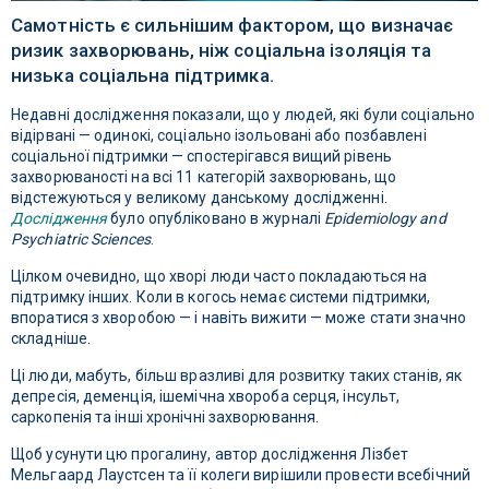
Самотність є сильнішим фактором, що визначає
ризик захворювань, ніж соціальна ізоляція та
низька соціальна підтримка.
Недавні дослідження показали, що у людей, які були соціально
відірвані — одинокі, соціально ізольовані або позбавлені
соціальної підтримки — спостерігався вищий рівень
захворюваності на всі 11 категорій захворювань, що
відстежуються у великому данському дослідженні.
Дослідження
було опубліковано в журналі
Epidemiology and
Psychiatric Sciences
.
Цілком очевидно, що хворі люди часто покладаються на
підтримку інших. Коли в когось немає системи підтримки,
впоратися з хворобою — і навіть вижити — може стати значно
складніше.
Ці люди, мабуть, більш вразливі для розвитку таких станів, як
депресія, деменція, ішемічна хвороба серця, інсульт,
саркопенія та інші хронічні захворювання.
Щоб усунути цю прогалину, автор дослідження Лізбет
Мельгаард Лаустсен та її колеги вирішили провести всебічний