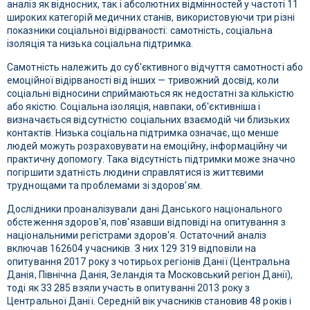
аналіз як відносних, так і абсолютних відмінностей у частоті 11
широких категорій медичних станів, використовуючи три різні
показники соціальної відірваності: самотність, соціальна
ізоляція та низька соціальна підтримка.
Самотність належить до суб'єктивного відчуття самотності або
емоційної відірваності від інших — тривожний досвід, коли
соціальні відносини сприймаються як недостатні за кількістю
або якістю. Соціальна ізоляція, навпаки, об'єктивніша і
визначається відсутністю соціальних взаємодій чи близьких
контактів. Низька соціальна підтримка означає, що менше
людей можуть розраховувати на емоційну, інформаційну чи
практичну допомогу. Така відсутність підтримки може значно
погіршити здатність людини справлятися із життєвими
труднощами та проблемами зі здоров'ям.
Дослідники проаналізували дані Данського національного
обстеження здоров'я, пов'язавши відповіді на опитування з
національними регістрами здоров'я. Остаточний аналіз
включав 162604 учасників. З них 129 319 відповіли на
опитування 2017 року з чотирьох регіонів Данії (Центральна
Данія, Північна Данія, Зеландія та Московський регіон Данії),
тоді як 33 285 взяли участь в опитуванні 2013 року з
Центральної Данії. Середній вік учасників становив 48 років і