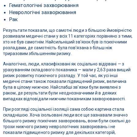
Гематологічні захворювання
Неврологічні захворювання
Рак
Результати показали, що самотні люди з більшою ймовірністю
розвивали медичні стани у всіх 11 категоріях порівняно з тими,
хто не був самотнім. Найсильніший зв'язок був із психічними
розладами, де самотність була пов'язана з більш ніж
триразовим збільшенням ризику.
Аналогічно, люди, класифіковані як соціально відірвані — з
урахуванням складового показника — мали у 2,63 раза вищий
ризик розвитку психічного розладу. У той час, як усі інші
медичні стани також показали підвищений ризик, величина
була в цілому нижчою. Найслабші зв'язки були виявлені з
раком, де результати були неоднозначними й в деяких
випадках відповідали нижчим показникам захворюваності.
При розгляді соціальної ізоляції сама собою картина стала
складнішою. Хоча ізольовані люди все ще зазнавали значно
більшого ризику психічних захворювань, вони були схильні до
трохи нижчого ризику неврологічних захворювань і не
показали підвищеного ризику для декількох категорій,