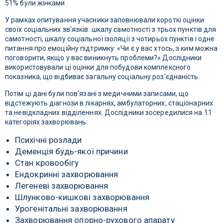
51% були жінками.
У рамках опитування учасники заповнювали короткі оцінки
своїх соціальних зв'язків: шкалу самотності з трьох пунктів для
самотності, шкалу соціальної ізоляції з чотирьох пунктів і одне
питання про емоційну підтримку: «Чи є у вас хтось, з ким можна
поговорити, якщо у вас виникнуть проблеми?» Дослідники
використовували ці оцінки для побудови комплексного
показника, що відбиває загальну соціальну роз'єднаність.
Потім ці дані були пов'язані з медичними записами, що
відстежують діагнози в лікарнях, амбулаторних, стаціонарних
та невідкладних відділеннях. Дослідники зосередилися на 11
категоріях захворювань:
Психічні розлади
Деменція будь-якої причини
Стан кровообігу
Ендокринні захворювання
Легеневі захворювання
Шлунково-кишкові захворювання
Урогенітальні захворювання
Захворювання опорно-рухового апарату