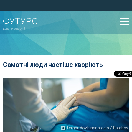
ФУТУРО
воно вже поруч!
Самотні люди частіше хворіють
fernandozhiminaicela / Pixabay