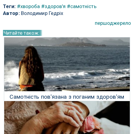
Теги:
#хвороба
#здоров'я
#самотність
Автор:
Володимир Гедріх
першоджерело
Читайте також:
Самотність пов'язана з поганим здоров'ям
через вплив на рівень білків
04 Січня 2025 р.