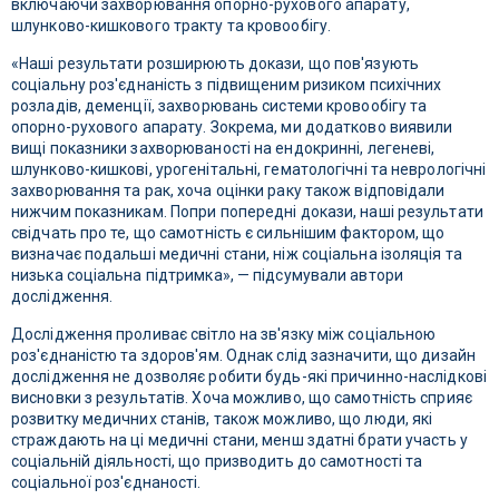
включаючи захворювання опорно-рухового апарату,
шлунково-кишкового тракту та кровообігу.
«Наші результати розширюють докази, що пов'язують
соціальну роз'єднаність з підвищеним ризиком психічних
розладів, деменції, захворювань системи кровообігу та
опорно-рухового апарату. Зокрема, ми додатково виявили
вищі показники захворюваності на ендокринні, легеневі,
шлунково-кишкові, урогенітальні, гематологічні та неврологічні
захворювання та рак, хоча оцінки раку також відповідали
нижчим показникам. Попри попередні докази, наші результати
свідчать про те, що самотність є сильнішим фактором, що
визначає подальші медичні стани, ніж соціальна ізоляція та
низька соціальна підтримка», — підсумували автори
дослідження.
Дослідження проливає світло на зв'язку між соціальною
роз'єднаністю та здоров'ям. Однак слід зазначити, що дизайн
дослідження не дозволяє робити будь-які причинно-наслідкові
висновки з результатів. Хоча можливо, що самотність сприяє
розвитку медичних станів, також можливо, що люди, які
страждають на ці медичні стани, менш здатні брати участь у
соціальній діяльності, що призводить до самотності та
соціальної роз'єднаності.