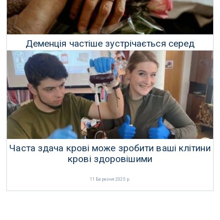
Деменція частіше зустрічається серед
одружених, ніж серед неодружених
04 Квітня 2025 р.
Часта здача крові може зробити ваші клітини
крові здоровішими
11 Березня 2025 р.