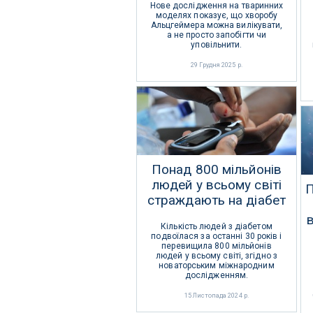
Нове дослідження на тваринних
моделях показує, що хворобу
Альцгеймера можна вилікувати,
а не просто запобігти чи
уповільнити.
29 Грудня 2025 р.
Понад 800 мільйонів
людей у ​​всьому світі
П
страждають на діабет
Кількість людей з діабетом
подвоїлася за останні 30 років і
перевищила 800 мільйонів
людей у ​​всьому світі, згідно з
новаторським міжнародним
дослідженням.
15 Листопада 2024 р.