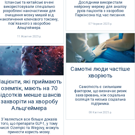
Іспанські та китайські вчені
Дослідники використали
використовували спеціально
нейронну мережу для аналізу
розроблені наночастинки для
рухів пацієнтів з хворобою
очищення мозку мишей від
Паркінсона під час писання.
накопичення ключового токсину,
пов'язаного з хворобою
07 Червня 2025 р.
Альцгеймера.
11 Жовтня 2025 р.
Самотні люди частіше
хворіють
ацієнти, які приймають
оземпік, мають на 70
Самотність є сильнішим
фактором, що визначає ризик
відсотків менше шансів
захворювань, ніж соціальна
ізоляція та низька соціальна
захворіти на хворобу
підтримка.
Альцгеймера
08 Квітня 2025 р.
З'являється все більше доказів
того, що препарати GLP-1, у тому
числі Ozempic та Wegovy, можуть
принести користь мозку.