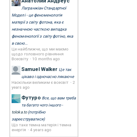
Анатолий Андреус
Лагранжіан Стандартної
Моделі - це феноменологія
матерії з світу фотона, яка є
незначною часткою випадка
феноменології з світу фотіно, яка
в свою...
Це найближче, що ми маємо
щодо головного рівняння
Всесвіту
·
10 months ago
Samuel Walker
Це так
цікаво і одночасно лякаюче
Наскільки великим є всесвіт
·
2
years ago
Футуро
Все, що вам треба
та багато чого іншого -
toloka.to
(потрібно
зареєструватися)
Що таке темна матерія і темна
енергія
·
4 years ago