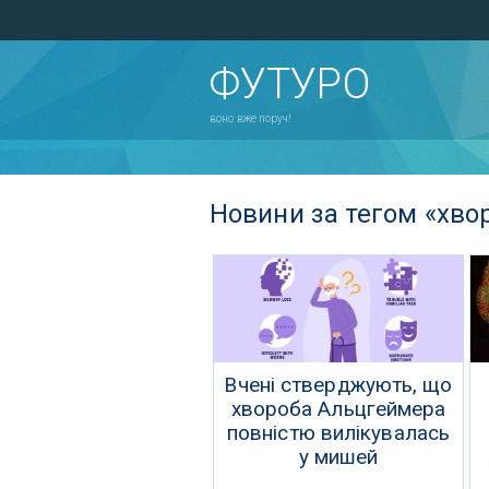
ФУТУРО
воно вже поруч!
Новини за тегом «хво
Вчені стверджують, що
хвороба Альцгеймера
повністю вилікувалась
у мишей