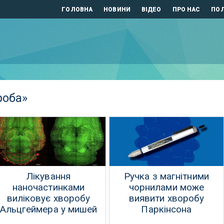
ГОЛОВНА
НОВИНИ
ВІДЕО
ПРО НАС
ПОЛ
роба»
Лікування
Ручка з магнітними
наночастинками
чорнилами може
виліковує хворобу
виявити хворобу
Альцгеймера у мишей
Паркінсона