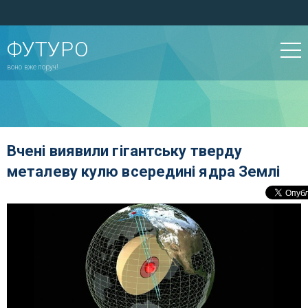
ФУТУРО
воно вже поруч!
Вчені виявили гігантську тверду
металеву кулю всередині ядра Землі