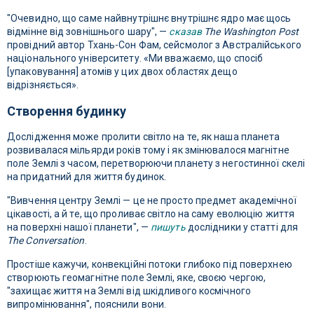
"Очевидно, що саме найвнутрішнє внутрішнє ядро ​​має щось
відмінне від зовнішнього шару", —
сказав
The Washington Post
провідний автор Тхань-Сон Фам, сейсмолог з Австралійського
національного університету. «Ми вважаємо, що спосіб
[упаковування] атомів у цих двох областях дещо
відрізняється».
Створення будинку
Дослідження може пролити світло на те, як наша планета
розвивалася мільярди років тому і як змінювалося магнітне
поле Землі з часом, перетворюючи планету з негостинної скелі
на придатний для життя будинок.
"Вивчення центру Землі — це не просто предмет академічної
цікавості, а й те, що проливає світло на саму еволюцію життя
на поверхні нашої планети", —
пишуть
дослідники у статті для
The Conversation
.
Простіше кажучи, конвекційні потоки глибоко під поверхнею
створюють геомагнітне поле Землі, яке, своєю чергою,
"захищає життя на Землі від шкідливого космічного
випромінювання", пояснили вони.