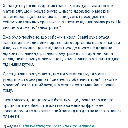
Хоча це внутрішнє ядро, як і раніше, складається з того ж
матеріалу, що й решта внутрішнього ядра, воно має різні
властивості, що визначають швидкість проходження
сейсмічних хвиль через нього, залежно від напрямку руху. Це
явище відоме як "анізотропія".
Вже було помічено, що сейсмічні хвилі Землі рухаються
найшвидше, коли вони паралельні обертанню нашої планети.
Але, як не дивно, це не відноситься до цього нещодавно
відкритого найвнутрішнього внутрішнього ядра, виявили
дослідники, припускаючи, що ці хвилі поширюються швидше
під іншим кутом.
Дослідники припускають, що ця металева куля могла
утворитися в результаті "значної глобальної події", такої як
масовий тектонічний зсув, що стався сотні мільйонів років
тому.
І враховуючи, що це може бути тим, що дозволило життю
процвітати на Землі, це життєво важливий фрагмент
головоломки та захоплюючий погляд на давню історію нашої
планети.
Джерела:
The Washington Post
,
The Conversation