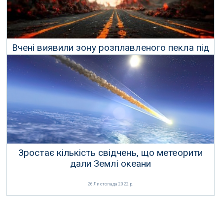
Вчені виявили зону розплавленого пекла під
тектонічними плитами Землі
11 Лютого 2023 р.
Зростає кількість свідчень, що метеорити
дали Землі океани
26 Листопада 2022 р.