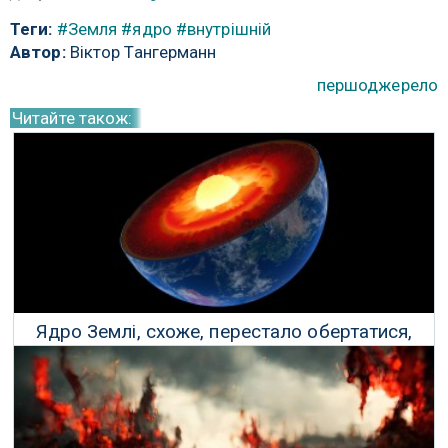
Теги:
#Земля
#ядро
#внутрішній
Автор:
Віктор Тангерманн
першоджерело
Читайте також:
Ядро Землі, схоже, перестало обертатися,
вважають вчені
26 Січня 2023 р.