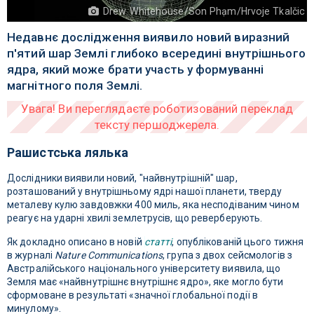
Drew Whitehouse/Son Phạm/Hrvoje Tkalčic
Недавнє дослідження виявило новий виразний
п'ятий шар Землі глибоко всередині внутрішнього
ядра, який може брати участь у формуванні
магнітного поля Землі.
Рашистська лялька
Дослідники виявили новий, "найвнутрішній" шар,
розташований у внутрішньому ядрі нашої планети, тверду
металеву кулю завдовжки 400 миль, яка несподіваним чином
реагує на ударні хвилі землетрусів, що реверберують.
Як докладно описано в новій
статті
, опублікованій цього тижня
в журналі
Nature Communications
, група з двох сейсмологів з
Австралійського національного університету виявила, що
Земля має «найвнутрішнє внутрішнє ядро», яке могло бути
сформоване в результаті «значної глобальної події в
минулому».