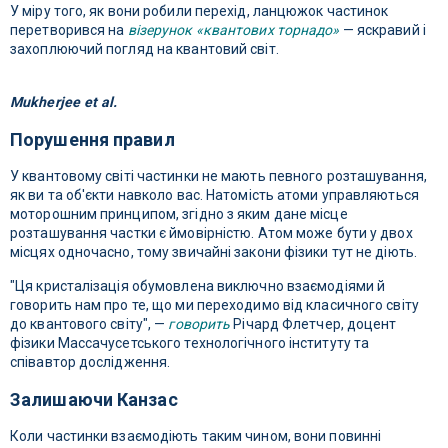
У міру того, як вони робили перехід, ланцюжок частинок
перетворився на
візерунок «квантових торнадо»
— яскравий і
захоплюючий погляд на квантовий світ.
Mukherjee et al.
Порушення правил
У квантовому світі частинки не мають певного розташування,
як ви та об'єкти навколо вас. Натомість атоми управляються
моторошним принципом, згідно з яким дане місце
розташування частки є ймовірністю. Атом може бути у двох
місцях одночасно, тому звичайні закони фізики тут не діють.
"Ця кристалізація обумовлена ​​виключно взаємодіями й
говорить нам про те, що ми переходимо від класичного світу
до квантового світу", —
говорить
Річард Флетчер, доцент
фізики Массачусетського технологічного інституту та
співавтор дослідження.
Залишаючи Канзас
Коли частинки взаємодіють таким чином, вони повинні