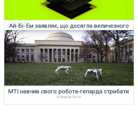
Ай-Бі-Ем заявляє, що досягла величезного
прориву в області квантових обчислень
16 Листопада 2021 р.
МТІ навчив свого робота-гепарда стрибати
24 Жовтня 2021 р.