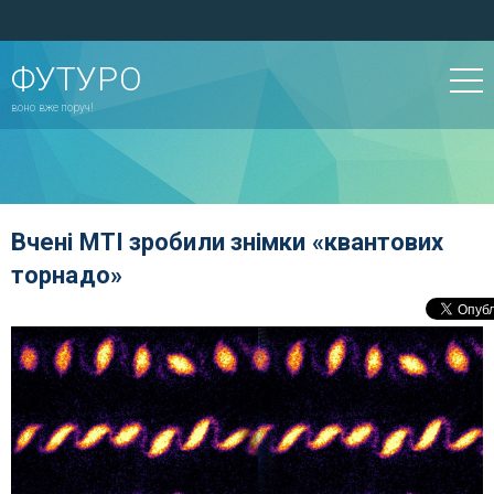
ФУТУРО
воно вже поруч!
Вчені МТІ зробили знімки «квантових
торнадо»