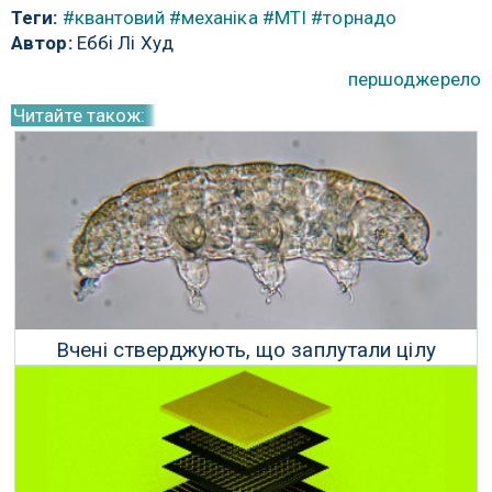
Теги:
#квантовий
#механіка
#МТІ
#торнадо
Автор:
Еббі Лі Худ
першоджерело
Читайте також:
Вчені стверджують, що заплутали цілу
тварину у квантовому стані
23 Грудня 2021 р.