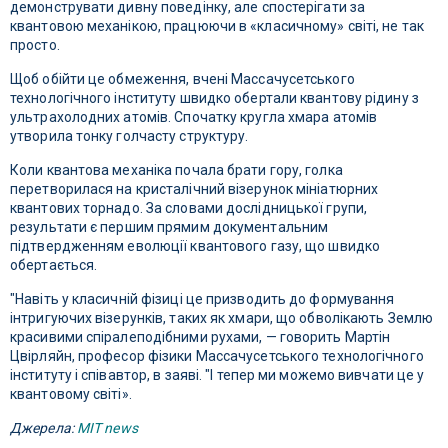
демонструвати дивну поведінку, але спостерігати за
квантовою механікою, працюючи в «класичному» світі, не так
просто.
Щоб обійти це обмеження, вчені Массачусетського
технологічного інституту швидко обертали квантову рідину з
ультрахолодних атомів. Спочатку кругла хмара атомів
утворила тонку голчасту структуру.
Коли квантова механіка почала брати гору, голка
перетворилася на кристалічний візерунок мініатюрних
квантових торнадо. За словами дослідницької групи,
результати є першим прямим документальним
підтвердженням еволюції квантового газу, що швидко
обертається.
"Навіть у класичній фізиці це призводить до формування
інтригуючих візерунків, таких як хмари, що обволікають Землю
красивими спіралеподібними рухами, — говорить Мартін
Цвірляйн, професор фізики Массачусетського технологічного
інституту і співавтор, в заяві. "І тепер ми можемо вивчати це у
квантовому світі».
Джерела:
MIT news