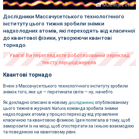
Mukherjee et al.
Дослідники Массачусетського технологічного
інституту цього тижня зробили знімки
надхолодних атомів, які переходять від класичної
до квантової фізики, утворюючи квантові
торнадо.
Квантові торнадо
Вчені з Массачусетського технологічного інституту зробили
знімок того, яке це — перетинати світи — ну, начебто.
Як докладно описано в новому
дослідженні
, опублікованому
цього тижня в журналі
Nature
, команда зробила знімки
надхолодних атомів у процесі переходу від управління
класичною та квантовою фізикою. Ідея полягала в тому, щоб
заморозити їх на місці, щоб спостерігати за їхньою взаємодією
та поведінкою на квантовому рівні.