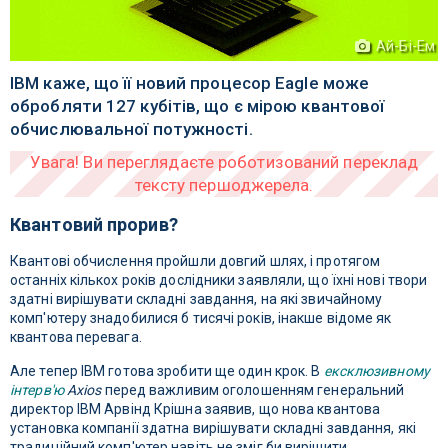
Ай-Бі-Ем
IBM каже, що її новий процесор Eagle може
обробляти 127 кубітів, що є мірою квантової
обчислювальної потужності.
Квантовий прорив?
Квантові обчислення пройшли довгий шлях, і протягом
останніх кількох років дослідники заявляли, що їхні нові твори
здатні вирішувати складні завдання, на які звичайному
комп'ютеру знадобилися б тисячі років, інакше відоме як
квантова перевага.
Але тепер IBM готова зробити ще один крок. В
ексклюзивному
інтерв'ю
Axios
перед важливим оголошенням генеральний
директор IBM Арвінд Крішна заявив, що нова квантова
установка компанії здатна вирішувати складні завдання, які
традиційний комп'ютер навіть не зміг би вирішити.