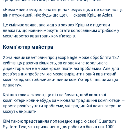
«Неможливо змоделювати це на чомусь ще, а це означає, що
він потужніший, ніж будь-що ще», — сказав Крішна Axios.
Це смілива заява, але якщо в заявах Крішни є підстави
вважати, що новини можуть стати колосальним стрибком у
можливостях квантових комп'ютерів.
Комп'ютер майстра
Хоча новий квантовий процесор Eagle може обробляти 127
кубітів, ця разюча кількість, за словами генерального
директора, він не може «розв'язати всі проблеми». Але для
розв'язання проблем, які може вирішити новий квантовий
комп'ютер, «потрібний звичайний комп'ютер більший за цю
планету».
Крішна також сказав, що він не бачить, щоб квантові
комп'ютери коли-небудь замінювали традиційні комп'ютери —
просто розв'язувати проблеми, які традиційні комп'ютери не
можуть вирішити.
IBM також представила попередню версію своєї Quantum
System Two, яка призначена для роботи з більш ніж 1000