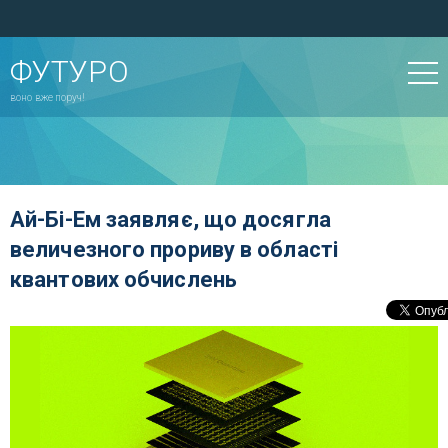
ФУТУРО
воно вже поруч!
Ай-Бі-Ем заявляє, що досягла
величезного прориву в області
квантових обчислень