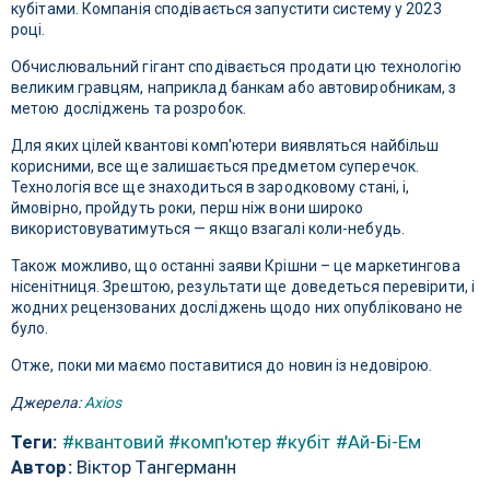
кубітами. Компанія сподівається запустити систему у 2023
році.
Обчислювальний гігант сподівається продати цю технологію
великим гравцям, наприклад банкам або автовиробникам, з
метою досліджень та розробок.
Для яких цілей квантові комп'ютери виявляться найбільш
корисними, все ще залишається предметом суперечок.
Технологія все ще знаходиться в зародковому стані, і,
ймовірно, пройдуть роки, перш ніж вони широко
використовуватимуться — якщо взагалі коли-небудь.
Також можливо, що останні заяви Крішни – це маркетингова
нісенітниця. Зрештою, результати ще доведеться перевірити, і
жодних рецензованих досліджень щодо них опубліковано не
було.
Отже, поки ми маємо поставитися до новин із недовірою.
Джерела:
Axios
Теги:
#квантовий
#комп'ютер
#кубіт
#Ай-Бі-Ем
Автор:
Віктор Тангерманн