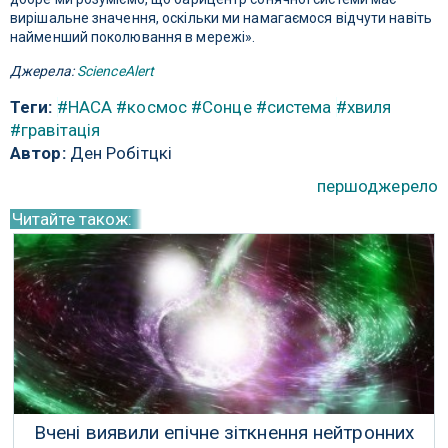
вирішальне значення, оскільки ми намагаємося відчути навіть
найменший поколювання в мережі».
Джерела:
ScienceAlert
Теги:
#НАСА
#космос
#Сонце
#система
#хвиля
#гравітація
Автор:
Ден Робітцкі
першоджерело
Читайте також:
Вчені виявили епічне зіткнення нейтронних