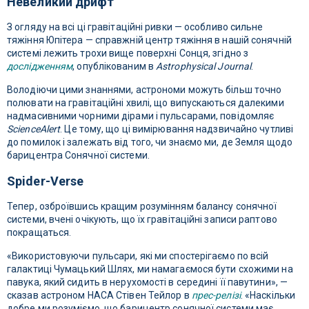
Невеликий дрифт
З огляду на всі ці гравітаційні ривки — особливо сильне
тяжіння Юпітера — справжній центр тяжіння в нашій сонячній
системі лежить трохи вище поверхні Сонця, згідно з
дослідженням
, опублікованим в
Astrophysical Journal
.
Володіючи цими знаннями, астрономи можуть більш точно
полювати на гравітаційні хвилі, що випускаються далекими
надмасивними чорними дірами і пульсарами, повідомляє
ScienceAlert
. Це тому, що ці вимірювання надзвичайно чутливі
до помилок і залежать від того, чи знаємо ми, де Земля щодо
барицентра Сонячної системи.
Spider-Verse
Тепер, озброївшись кращим розумінням балансу сонячної
системи, вчені очікують, що їх гравітаційні записи раптово
покращаться.
«Використовуючи пульсари, які ми спостерігаємо по всій
галактиці Чумацький Шлях, ми намагаємося бути схожими на
павука, який сидить в нерухомості в середині її павутини», —
сказав астроном НАСА Стівен Тейлор в
прес-релізі
. «Наскільки
добре ми розуміємо, що барицентр сонячної системи має