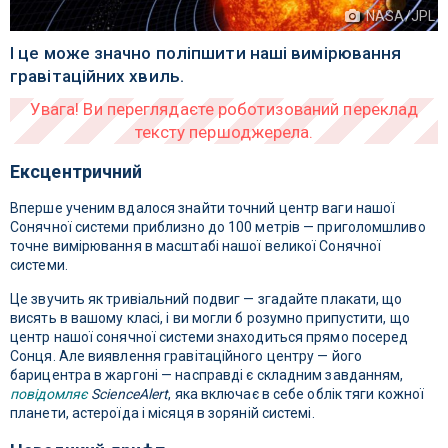
NASA/JPL
І це може значно поліпшити наші вимірювання
гравітаційних хвиль.
Ексцентричний
Вперше ученим вдалося знайти точний центр ваги нашої
Сонячної системи приблизно до 100 метрів — приголомшливо
точне вимірювання в масштабі нашої великої Сонячної
системи.
Це звучить як тривіальний подвиг — згадайте плакати, що
висять в вашому класі, і ви могли б розумно припустити, що
центр нашої сонячної системи знаходиться прямо посеред
Сонця. Але виявлення гравітаційного центру — його
барицентра в жаргоні — насправді є складним завданням,
повідомляє
ScienceAlert
, яка включає в себе облік тяги кожної
планети, астероїда і місяця в зоряній системі.