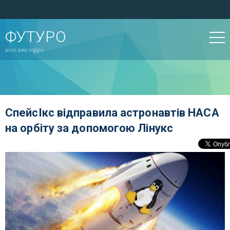
ФУТУРО
воно вже поруч!
СпейсІкс відправила астронавтів НАСА
на орбіту за допомогою Лінукс