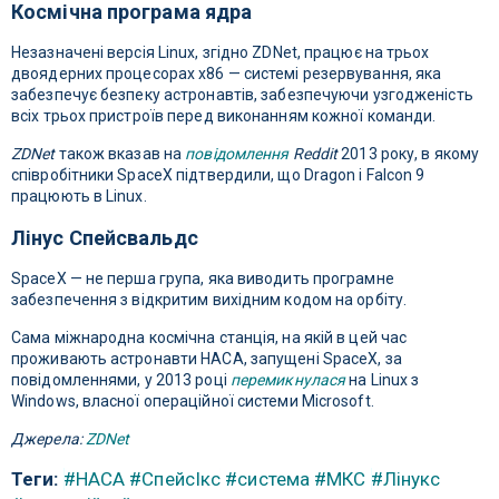
Космічна програма ядра
Незазначені версія Linux, згідно ZDNet, працює на трьох
двоядерних процесорах x86 — системі резервування, яка
забезпечує безпеку астронавтів, забезпечуючи узгодженість
всіх трьох пристроїв перед виконанням кожної команди.
ZDNet
також вказав на
повідомлення
Reddit
2013 року, в якому
співробітники SpaceX підтвердили, що Dragon і Falcon 9
працюють в Linux.
Лінус Спейсвальдс
SpaceX — не перша група, яка виводить програмне
забезпечення з відкритим вихідним кодом на орбіту.
Сама міжнародна космічна станція, на якій в цей час
проживають астронавти НАСА, запущені SpaceX, за
повідомленнями, у 2013 році
перемикнулася
на Linux з
Windows, власної операційної системи Microsoft.
Джерела:
ZDNet
Теги:
#НАСА
#СпейсІкс
#система
#МКС
#Лінукс