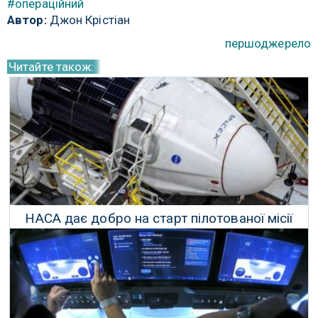
#операційний
Автор:
Джон Крістіан
першоджерело
Читайте також:
НАСА дає добро на старт пілотованої місії
СпейсІкс
24 Травня 2020 р.