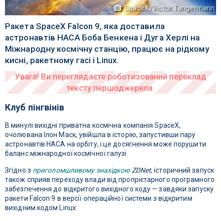
SpaceX/Victor Tangermann
Ракета SpaceX Falcon 9, яка доставила
астронавтів НАСА Боба Бенкена і Дуга Херлі на
Міжнародну космічну станцію, працює на рідкому
кисні, ракетному гасі і Linux.
Клуб пінгвінів
В минулі вихідні приватна космічна компанія SpaceX,
очолювана Ілон Маск, увійшла в історію, запустивши пару
астронавтів НАСА на орбіту, і це досягнення може порушити
баланс міжнародної космічної галузі.
Згідно з
приголомшливому знахідкою
ZDNet
, історичний запуск
також сприяв переходу влади від пропрієтарного програмного
забезпечення до відкритого вихідного коду — завдяки запуску
ракети Falcon 9 в версії операційної системи з відкритим
вихідним кодом Linux.