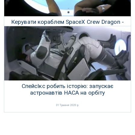
Керувати кораблем SpaceX Crew Dragon -
все одно що грати в відеогру
02 Червня 2020 р.
СпейсІкс робить історію: запускає
астронавтів НАСА на орбіту
31 Травня 2020 р.