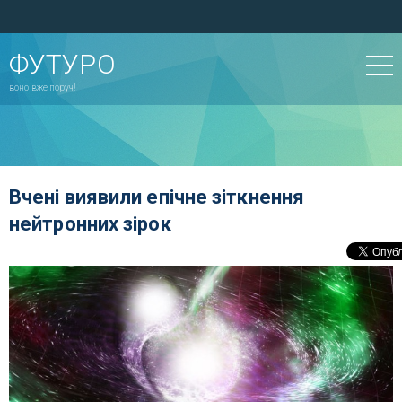
ФУТУРО
воно вже поруч!
Вчені виявили епічне зіткнення
нейтронних зірок