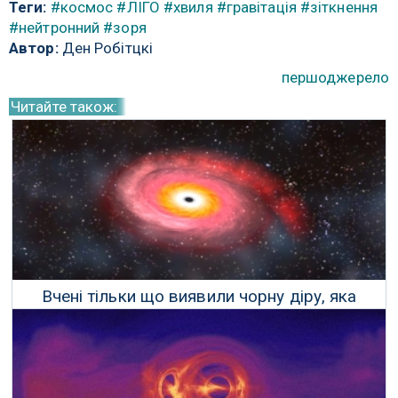
Теги:
#космос
#ЛІГО
#хвиля
#гравітація
#зіткнення
#нейтронний
#зоря
Автор:
Ден Робітцкі
першоджерело
Читайте також:
Вчені тільки що виявили чорну діру, яка
пожирає нейтронну зорю
05 Травня 2019 р.