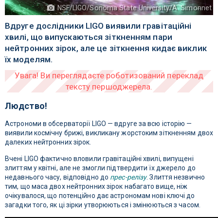
NSF/LIGO/Sonoma State University/A. Simonnet
Вдруге дослідники LIGO виявили гравітаційні
хвилі, що випускаються зіткненням пари
нейтронних зірок, але це зіткнення кидає виклик
їх моделям.
Людство!
Астрономи в обсерваторії LIGO — вдруге за всю історію —
виявили космічну брижі, викликану жорстоким зіткненням двох
далеких нейтронних зірок.
Вчені LIGO фактично вловили гравітаційні хвилі, випущені
злиттям у квітні, але не змогли підтвердити їх джерело до
недавнього часу, відповідно до
прес-релізу
. Злиття незвично
тим, що маса двох нейтронних зірок набагато вище, ніж
очікувалося, що потенційно дає астрономам нові ключі до
загадки того, як ці зірки утворюються і змінюються з часом.