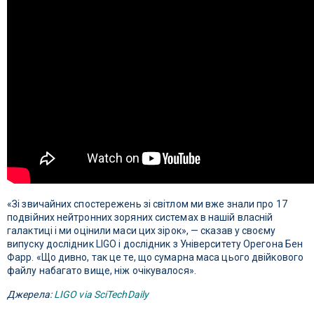
«Зі звичайних спостережень зі світлом ми вже знали про 17
подвійних нейтронних зоряних системах в нашій власній
галактиці і ми оцінили маси цих зірок», — сказав у своєму
випуску дослідник LIGO і дослідник з Університету Орегона Бен
Фарр. «Що дивно, так це те, що сумарна маса цього двійкового
файлу набагато вище, ніж очікувалося».
Джерела:
LIGO via SciTechDaily