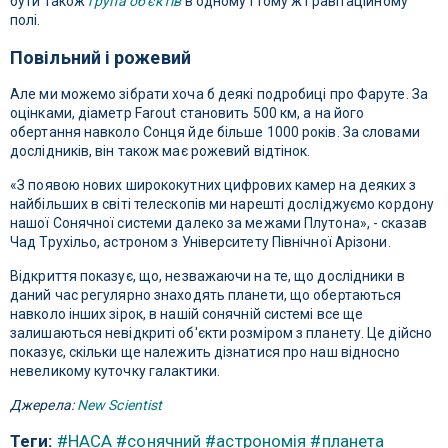
бути також
група об'єктів
в одному і тому ж гравітаційному
полі.
Повільний і рожевий
Але ми можемо зібрати хоча б деякі подробиці про Фаруте. За
оцінками, діаметр Farout становить 500 км, а на його
обертання навколо Сонця йде більше 1000 років. За словами
дослідників, він також має рожевий відтінок.
«З появою нових ширококутних цифрових камер на деяких з
найбільших в світі телескопів ми нарешті досліджуємо кордону
нашої Сонячної системи далеко за межами Плутона», - сказав
Чад Трухільо, астроном з Університету Північної Арізони.
Відкриття показує, що, незважаючи на те, що дослідники в
даний час регулярно знаходять планети, що обертаються
навколо інших зірок, в нашій сонячній системі все ще
залишаються невідкриті об'єкти розміром з планету. Це дійсно
показує, скільки ще належить дізнатися про наш відносно
невеликому куточку галактики.
Джерела:
New Scientist
Теги:
#НАСА
#сонячний
#астрономія
#планета