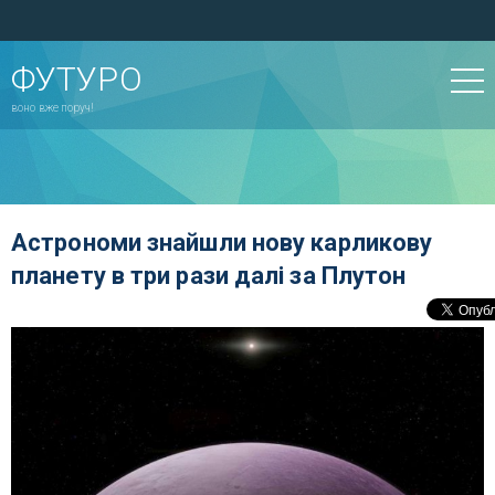
ФУТУРО
воно вже поруч!
Астрономи знайшли нову карликову
планету в три рази далі за Плутон