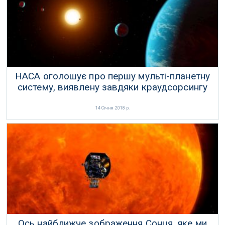
НАСА оголошує про першу мульті-планетну
систему, виявлену завдяки краудсорсингу
14 Січня 2018 р.
Ось найближче зображення Сонця, яке ми