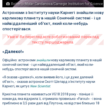
Roberto Molar Candanosa/Carnegie Institution for Science
Астрономи з Інституту науки Карнегі знайшли нову
карликову планету в нашій Сонячній системі - і це
найвіддаленіший об'єкт, який коли-небудь
спостерігався.
«Далеко!»
Офіційно: астрономи
знайшли
нову карликову планету в нашій
сонячній системі - і це найвіддаленіший об'єкт, який коли-
небудь спостерігався в нашій сонячній системі.
«Я сказав «далеко!», коли виявив його, і це дуже далекий
об'єкт», - сказав астроном Скотт Шепард з Інституту науки
Карнегі, як цитує
New Scientist
.
Крихітна планета називається VG18 2018 року - пізніше її
команда, яка відкрила її, отримала прізвисько «Farout» - і вона
приблизно в 3,5 рази далі від Плутона, на відстані близько 18