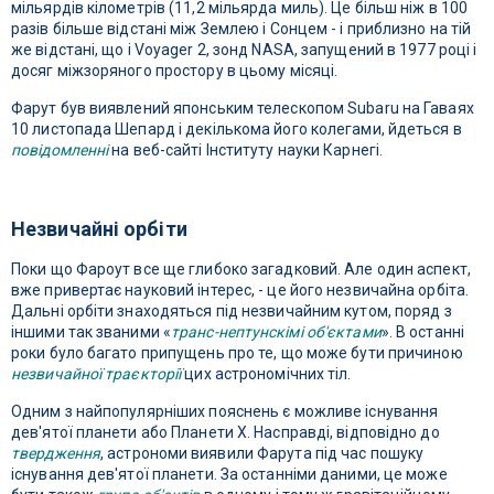
мільярдів кілометрів (11,2 мільярда миль). Це більш ніж в 100
разів більше відстані між Землею і Сонцем - і приблизно на тій
же відстані, що і Voyager 2, зонд NASA, запущений в 1977 році і
досяг міжзоряного простору в цьому місяці.
Фарут був виявлений японським телескопом Subaru на Гаваях
10 листопада Шепард і декількома його колегами, йдеться в
повідомленні
на веб-сайті Інституту науки Карнегі.
Незвичайні орбіти
Поки що Фароут все ще глибоко загадковий. Але один аспект,
вже привертає науковий інтерес, - це його незвичайна орбіта.
Дальні орбіти знаходяться під незвичайним кутом, поряд з
іншими так званими «
транс-нептунскімі об'єктами
». В останні
роки було багато припущень про те, що може бути причиною
незвичайної траєкторії
цих астрономічних тіл.
Одним з найпопулярніших пояснень є можливе існування
дев'ятої планети або Планети X. Насправді, відповідно до
твердження
, астрономи виявили Фарута під час пошуку
існування дев'ятої планети. За останніми даними, це може