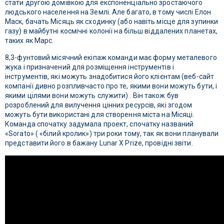
стати другою домівкою для експоненціально зростаючого
людського населення на Землі. Але багато, в тому числі Елон
Маск, бачать Місяць як сходинку (або навіть місце для зупинки
газу) в майбутні космічні колонії на більш віддалених планетах,
таких як Марс.
8,3-фунтовий місячний екіпаж команди має форму металевого
жука і призначений для розміщення інструментів і
інструментів, які можуть знадобитися його клієнтам (веб-сайт
компанії дивно розпливчасто про те, якими вони можуть бути, і
якими цілями вони можуть служити) . Він також був
розроблений для вилучення цінних ресурсів, які згодом
можуть бути використані для створення міста на Місяці.
Команда спочатку задумала проект, спочатку названий
«Sorato» ( «білий кролик») три роки тому, так як вони планували
представити його в бажану Lunar X Prize, провідні звіти.