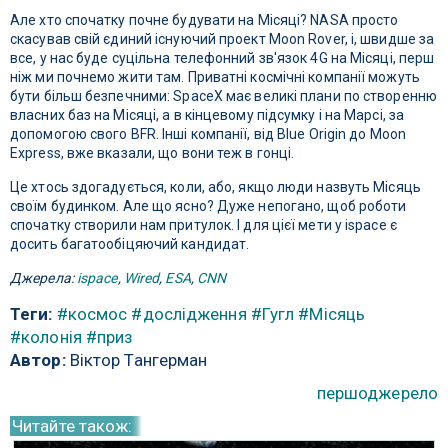
Але хто спочатку почне будувати на Місяці? NASA просто
скасував свій єдиний існуючий проект Moon Rover, і, швидше за
все, у нас буде суцільна телефонний зв'язок 4G на Місяці, перш
ніж ми почнемо жити там. Приватні космічні компанії можуть
бути більш безпечними: SpaceX має великі плани по створенню
власних баз на Місяці, а в кінцевому підсумку і на Марсі, за
допомогою свого BFR. Інші компанії, від Blue Origin до Moon
Express, вже вказали, що вони теж в гонці.
Це хтось здогадується, коли, або, якщо люди назвуть Місяць
своїм будинком. Але що ясно? Дуже непогано, щоб роботи
спочатку створили нам притулок. І для цієї мети у ispace є
досить багатообіцяючий кандидат.
Джерела:
ispace
,
Wired
,
ESA
,
CNN
Теги:
#космос
#дослідження
#Гугл
#Місяць
#колонія
#приз
Автор:
Віктор Тангерман
першоджерело
Читайте також: