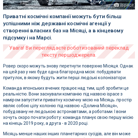
ispace
Приватні космічні компанії можуть бути більш
успішними ніж державні космічні агенції у
створенні власних баз на Місяці, а в кінцевому
підсумку і на Марсі.
Ровер скоро можуть знову перетнути поверхню Місяця. Однак
на цей раз у них буде одна благородна місія: побудувати
притулок, в якому будуть жити перші людські колонізатори.
Команда японських вчених працює над тим, щоб зробити це
реальністю. Вони заснували компанію під назвою ispace з
наміром запустити приватну космічну місію на Місяць. простір
являє собою цілу колонію під назвою «Долина Місяця»,
побудовану не людською астронавтами, а роботами. І вони
хочуть скоро почати роботу: команда планує свою першу місію
на кінець 2019 року, а друга - в 2020 році.
Місяць менше наших інших планетарних сусідів, але він може