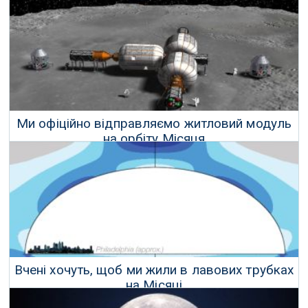
Ми офіційно відправляємо житловий модуль
на орбіту Місяця
26 Жовтня 2017 р.
Вчені хочуть, щоб ми жили в лавових трубках
на Місяці