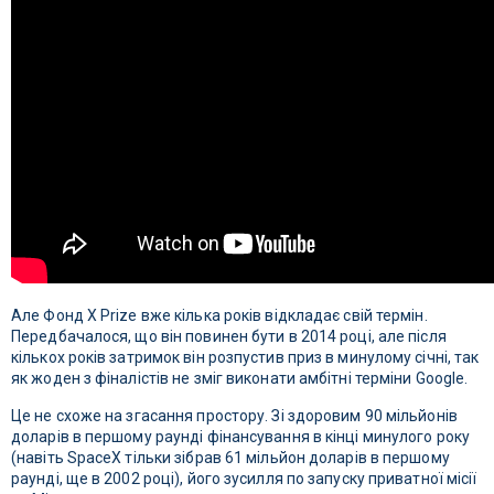
Але Фонд X Prize вже кілька років відкладає свій термін.
Передбачалося, що він повинен бути в 2014 році, але після
кількох років затримок він розпустив приз в минулому січні, так
як жоден з фіналістів не зміг виконати амбітні терміни Google.
Це не схоже на згасання простору. Зі здоровим 90 мільйонів
доларів в першому раунді фінансування в кінці минулого року
(навіть SpaceX тільки зібрав 61 мільйон доларів в першому
раунді, ще в 2002 році), його зусилля по запуску приватної місії