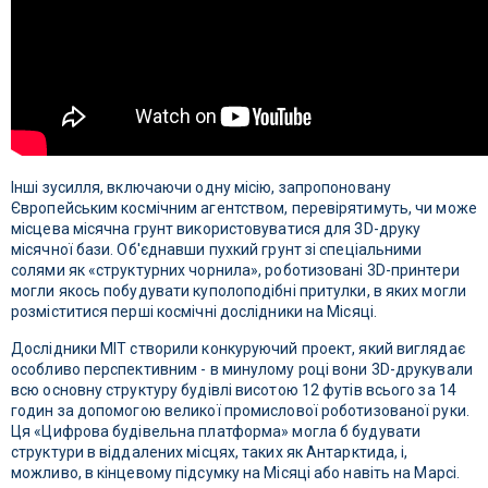
Інші зусилля, включаючи одну місію, запропоновану
Європейським космічним агентством, перевірятимуть, чи може
місцева місячна грунт використовуватися для 3D-друку
місячної бази. Об'єднавши пухкий грунт зі спеціальними
солями як «структурних чорнила», роботизовані 3D-принтери
могли якось побудувати куполоподібні притулки, в яких могли
розміститися перші космічні дослідники на Місяці.
Дослідники MIT створили конкуруючий проект, який виглядає
особливо перспективним - в минулому році вони 3D-друкували
всю основну структуру будівлі висотою 12 футів всього за 14
годин за допомогою великої промислової роботизованої руки.
Ця «Цифрова будівельна платформа» могла б будувати
структури в віддалених місцях, таких як Антарктида, і,
можливо, в кінцевому підсумку на Місяці або навіть на Марсі.