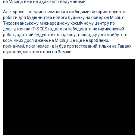
на Місяць вже не здаються надуманими.
Але ispace - не єдина компанія з амбіціями використовувати
роботи для будівництва нового будинку на поверхні Місяця.
Тихоокеанському міжнародному космічному центру по
дослідженню (PISCES) вдалося побудувати чотириколісний
робот, здатний будувати посадкову площадку для майбутніх
космічних досліджень на Місяці. Це ще не зроблено,
принаймні, поки немає - він був протестований тільки на Гаваях
в умовах, які явно схожі на Землю.