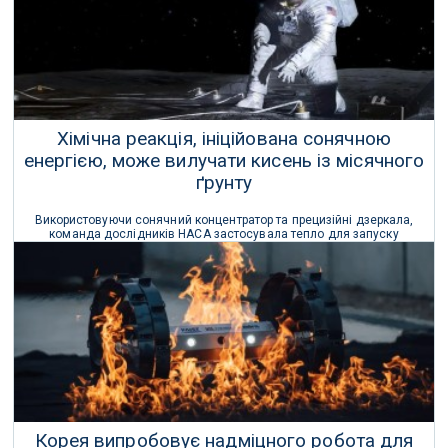
Хімічна реакція, ініційована сонячною
енергією, може вилучати кисень із місячного
ґрунту
Використовуючи сонячний концентратор та прецизійні дзеркала,
команда дослідників НАСА застосувала тепло для запуску
хімічної реакції у місячному ґрунті, внаслідок якої утворилися
кисень та чадний газ.
04 Березня 2026 р.
Корея випробовує надміцного робота для