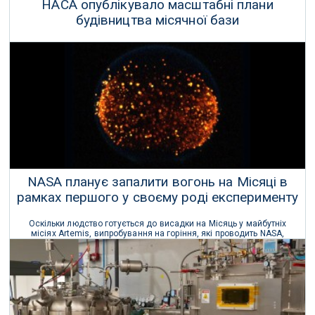
НАСА опублікувало масштабні плани
будівництва місячної бази
НАСА, як і раніше, віддане створенню постійної присутності на
Місяці — попри великі бюджети на космічні дослідження.
31 Травня 2026 р.
NASA планує запалити вогонь на Місяці в
рамках першого у своєму роді експерименту
Оскільки людство готується до висадки на Місяць у майбутніх
місіях Artemis, випробування на горіння, які проводить NASA,
матимуть вирішальне значення для забезпечення безпеки
астронавтів.
22 Квітня 2026 р.