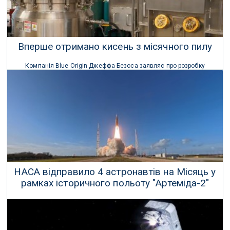
Вперше отримано кисень з місячного пилу
Компанія Blue Origin Джеффа Безоса заявляє про розробку
реактора, який може вивільняти повітря для дихання з місячного
ґрунту.
13 Квітня 2026 р.
НАСА відправило 4 астронавтів на Місяць у
рамках історичного польоту "Артеміда-2"
Вперше за понад 50 років астронавти із Землі вирушили на
Місяць.
02 Квітня 2026 р.