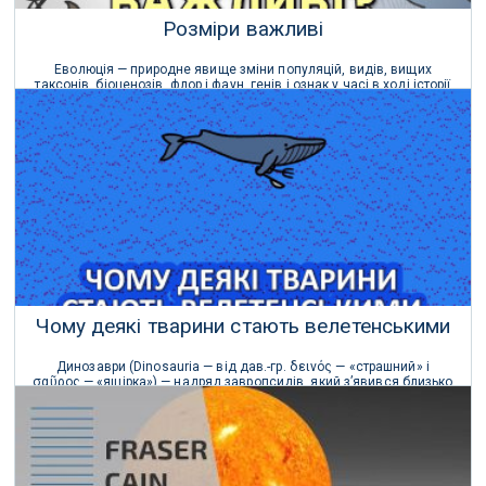
Розміри важливі
Еволюція — природне явище зміни популяцій, видів, вищих
таксонів, біоценозів, флор і фаун, генів і ознак у часі в ході історії
Землі.
17 Березня 2021 р.
Чому деякі тварини стають велетенськими
Динозаври (Dinosauria — від дав.-гр. δεινός — «страшний» і
σαῦρος — «ящірка») — надряд завропсидів, який з’явився близько
251 млн років тому.
24 Грудня 2020 р.