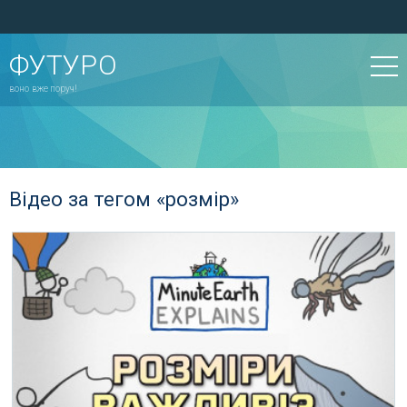
ФУТУРО
воно вже поруч!
Відео за тегом «розмір»