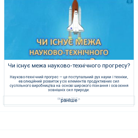
Сонцем і Землею і тим самим затьмарює сонячне світло.
19 Травня 2020 р.
Чи існує межа науково-технічного прогресу?
Науково-технічний прогрес — це поступальний рух науки і техніки,
еволюційний розвиток усіх елементів продуктивних сил
суспільного виробництва на основі широкого пізнання і освоєння
зовнішніх сил природи.
раніше
08 Липня 2017 р.