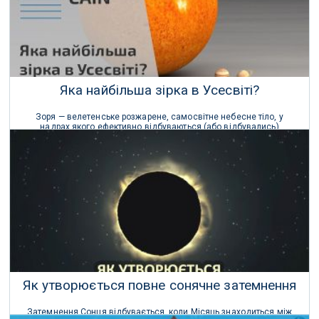
Яка найбільша зірка в Усесвіті?
Зоря — велетенське розжарене, самосвітне небесне тіло, у
надрах якого ефективно відбуваються (або відбувались)
термоядерні реакції.
26 Вересня 2020 р.
Як утворюється повне сонячне затемнення
Затемнення Сонця відбувається, коли Місяць знаходиться між