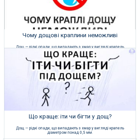
Чому дощові краплини неможливі
Дощ — рідкі опади, що випадають з хмар у вигляді крапель
діаметром понад 0,5 мм.
05 Грудня 2018 р.
Що краще: іти чи бігти у дощ?
Дощ — рідкі опади, що випадають з хмар у вигляді крапель
діаметром понад 0,5 мм.