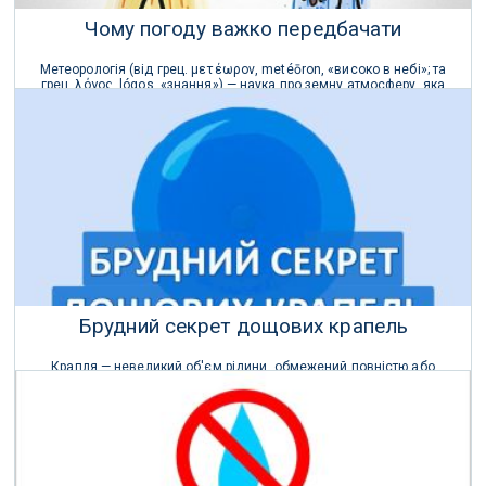
Чому погоду важко передбачати
Метеорологія (від грец. μετέωρον, metéōron, «високо в небі»; та
грец. λόγος, lógos, «знання») — наука про земну атмосферу, яка
вивчає її фізичні явища та процеси.
03 Лютого 2023 р.
Брудний секрет дощових крапель
Крапля — невеликий об'єм рідини, обмежений повністю або
майже повністю вільною поверхнею.
13 Грудня 2018 р.