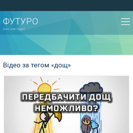
ФУТУРО
воно вже поруч!
Відео за тегом «дощ»