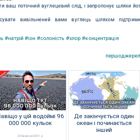
и ваш поточний вуглецевий слід, і запропонує шляхи йо
сувати вивільнений вами вуглець шляхом підтрим
ль
#натрій
#іон
#солоність
#хлор
#концентрація
першоджере
авіщо у цій водоймі 96
Де закінчується один
000 000 кульок
океан і починається
інший
24 Березня 2021 р.