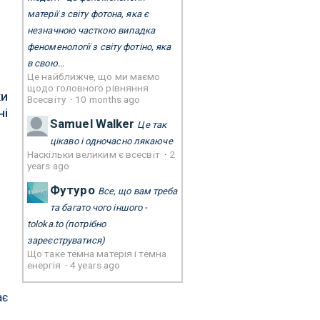
матерії з світу фотона, яка є
незначною часткою випадка
феноменології з світу фотіно, яка
в свою...
Це найближче, що ми маємо
щодо головного рівняння
ки
Всесвіту
·
10 months ago
ні
Samuel Walker
Це так
цікаво і одночасно лякаюче
Наскільки великим є всесвіт
·
2
years ago
Футуро
Все, що вам треба
та багато чого іншого -
toloka.to
(потрібно
зареєструватися)
Що таке темна матерія і темна
енергія
·
4 years ago
ає