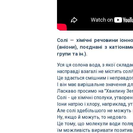
Солі — хімічні речовини іон
(аніони), поєднані з катіона
групи та ін.).
Уся ця солона вода, з якої склада
насправді взагалі не містить солі
Це здається смішним і неправдоп
І він має вирішальне значення д
Ласкаво просимо на "Хвилину Зем
Солі - це хімічні сполуки, утвор
Іони натрію і хлору, наприклад, 
Але солі здебільшого не можуть і
Ну, якщо й можуть, то недовго.
Це тому, що молекули води поляр
їм можливість виривати позитивні