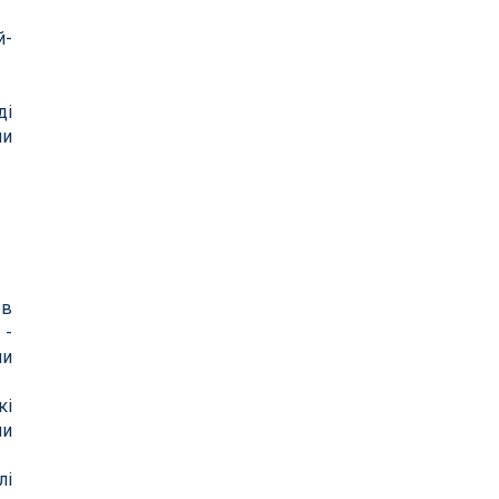
й-
ді
ли
 в
 -
ни
кі
ми
лі