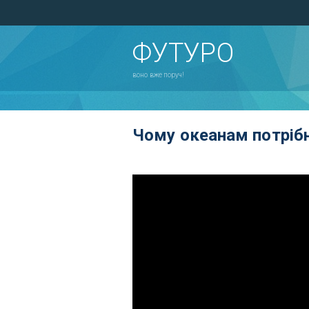
ФУТУРО
воно вже поруч!
Чому океанам потрібн