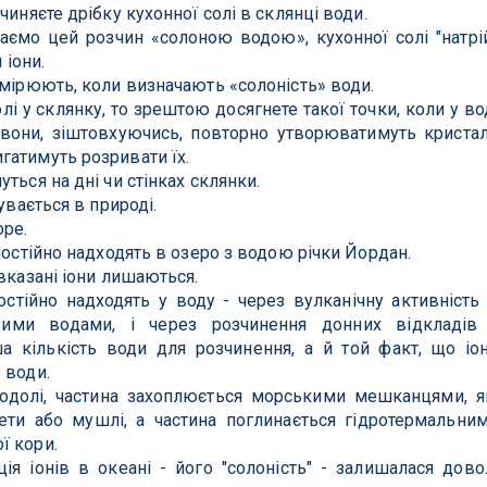
чиняєте дрібку кухонної солі в склянці води.
ємо цей розчин «солоною водою», кухонної солі "натрі
 іони.
имірюють, коли визначають «солоність» води.
і у склянку, то зрештою досягнете такої точки, коли у во
о вони, зіштовхуючись, повторно утворюватимуть криста
гатимуть розривати їх.
ться на дні чи стінках склянки.
увається в природі.
ре.
постійно надходять в озеро з водою річки Йордан.
вказані іони лишаються.
остійно надходять у воду - через вулканічну активність
вими водами, і через розчинення донних відкладів
 кількість води для розчинення, а й той факт, що іо
 води.
ходолі, частина захоплюється морськими мешканцями, я
ети або мушлі, а частина поглинається гідротермальни
ї кори.
ія іонів в океані - його "солоність" - залишалася дово