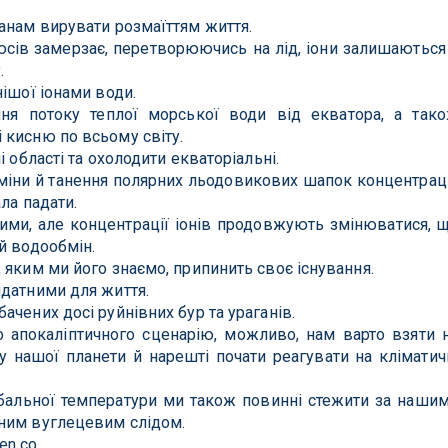
анам вирувати розмаїттям життя.
сів замерзає, перетворюючись на лід, іони залишаються
.
ішої іонами води.
ня потоку теплої морської води від екватора, а так
 кисню по всьому світу.
 області та охолодити екваторіальні.
зміни й танення полярних льодовикових шапок концентрац
ла падати.
ими, але концентрації іонів продовжують змінюватися, 
й водообмін.
 яким ми його знаємо, припинить своє існування.
идатними для життя.
чених досі руйнівних бур та ураганів.
 апокаліптичного сценарію, можливо, нам варто взяти 
у нашої планети й нарешті почати реагувати на кліматич
бальної температури ми також повинні стежити за наши
ним вуглецевим слідом.
en.co.