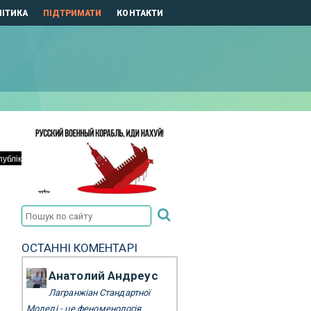
ІТИКА
ПІДТРИМАТИ
КОНТАКТИ
ОСТАННІ КОМЕНТАРІ
Анатолий Андреус
Лагранжіан Стандартної
Моделі - це феноменологія