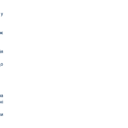
 у
ож
ія
що
на
ні
ми