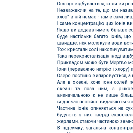
Ось що відбувається, коли ви роз
Незважаючи на те, що ми назива
хлор" в ній немає - там є самі лиш
І саме концентрацію цих іонів в
Якщо ви додаватимете більше сол
буде настільки багато іонів, щ
швидше, ніж молекули води всти
Тож кристали солі накопичуватиму
Така перекристалізація іноді відб
Прикладом може бути Мертве мо
Іони (переважно натрію і хлору) 
Озеро постійно випаровується, а 
Але в океані, хоча іони солей п
океані та поза ним, з річко
визначальною є не лише більша
водночас постійно видаляються з
Частина іонів опиняється на су
будують з них тверді екзоскел
жерлами, стаючи частиною земно
В підсумку, загальна концентрац