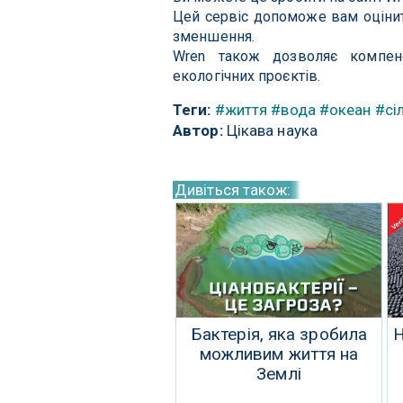
Цей сервіс допоможе вам оцінит
зменшення.
Wren також дозволяє компен
екологічних проєктів.
Теги:
#життя
#вода
#океан
#сі
Автор:
Цікава наука
Дивіться також:
Бактерія, яка зробила
Н
можливим життя на
Землі