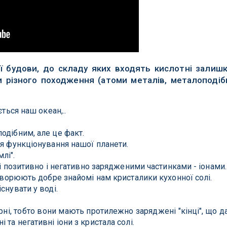
ної будови, до складу яких входять кислотні залиш
ми різного походження (атоми металів, металоподіб
ється наш океан,..
!
одібним, але це факт.
ля функціонування нашої планети.
лі".
ені позитивно і негативно зарядженими частинками - іонами.
утворюють добре знайомі нам кристалики кухонної солі.
снувати у воді.
ні, тобто вони мають протилежно заряджені "кінці", що д
 та негативні іони з кристала солі.