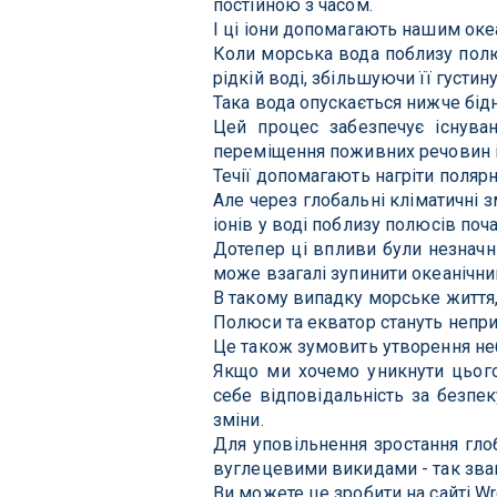
постійною з часом.
І ці іони допомагають нашим оке
Коли морська вода поблизу полю
рідкій воді, збільшуючи її густину
Така вода опускається нижче бідн
Цей процес забезпечує існуван
переміщення поживних речовин і
Течії допомагають нагріти полярні
Але через глобальні кліматичні 
іонів у воді поблизу полюсів поча
Дотепер ці впливи були незначн
може взагалі зупинити океанічни
В такому випадку морське життя,
Полюси та екватор стануть непр
Це також зумовить утворення неба
Якщо ми хочемо уникнути цього
себе відповідальність за безпек
зміни.
Для уповільнення зростання гло
вуглецевими викидами - так зва
Ви можете це зробити на сайті Wr