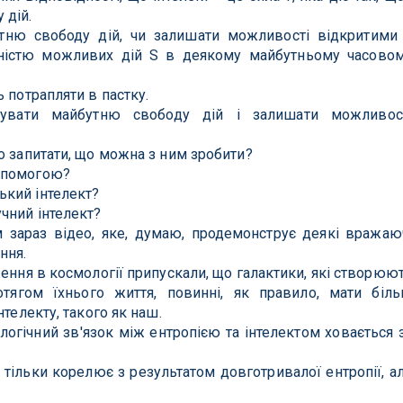
 дій.
тню свободу дій, чи залишати можливості відкритими
тністю можливих дій S в деякому майбутньому часово
 потрапляти в пастку.
ізувати майбутню свободу дій і залишати можливос
о запитати, що можна з ним зробити?
опомогою?
кий інтелект?
чний інтелект?
 зараз відео, яке, думаю, продемонструє деякі вражаю
ння.
ження в космології припускали, що галактики, які створюю
ротягом їхнього життя, повинні, як правило, мати біл
нтелекту, такого як наш.
огічний зв'язок між ентропією та інтелектом ховається 
 тільки корелює з результатом довготривалої ентропії, а