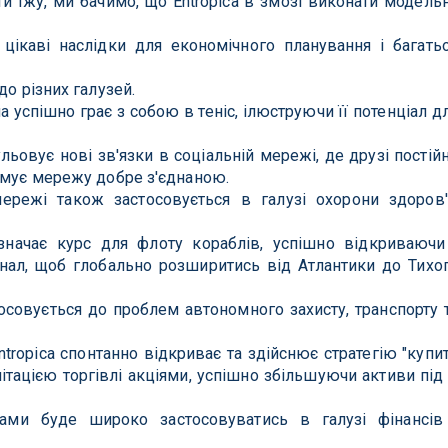
и їжу, ми бачимо, що Entropica в змозі виконати модель
цікаві наслідки для економічного планування і багать
до різних галузей.
а успішно грає з собою в теніс, ілюструючи її потенціал д
ульовує нові зв'язки в соціальній мережі, де друзі постій
имує мережу добре з'єднаною.
режі також застосовується в галузі охорони здоров'
изначає курс для флоту кораблів, успішно відкриваючи
ал, щоб глобально розширитись від Атлантики до Тихо
осовується до проблем автономного захисту, транспорту 
Entropica спонтанно відкриває та здійснює стратегію "купи
тацією торгівлі акціями, успішно збільшуючи активи під 
ками буде широко застосовуватись в галузі фінансів