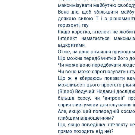
максимізувати майбутню свободу
Вона діє, щоб збільшити майбу
деякою силою Т і з різномані
горизонті, тау.
Якщо коротко, інтелект не любить
Інтелект намагається максим
відкритими.
Отже, на дане рівняння природнь
Що можна передбачити з його д
Чи може воно передбачати людсь
Чи воно може спрогнозувати шту
Що ж, я збираюсь показати вам
можливості цього простого рівня
(Відео) Ведучий: Недавні дослід
більше хаосу, чи "ентропії" п
сприятливі умови для існування і
Але, якщо цей попередній космол
глибшим відношенням?
Що, якщо поведінка інтелекту не
прямо походить від неї?