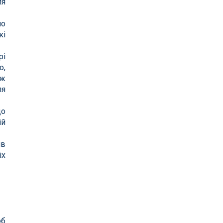
ля
но
кі
рі
о,
ож
ля
що
ій
ів
іх
об