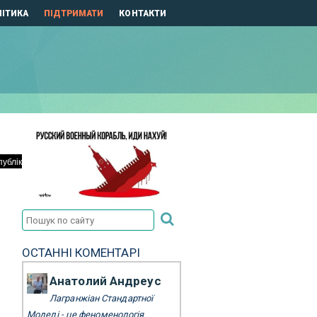
ІТИКА
ПІДТРИМАТИ
КОНТАКТИ
ОСТАННІ КОМЕНТАРІ
Анатолий Андреус
Лагранжіан Стандартної
Моделі - це феноменологія