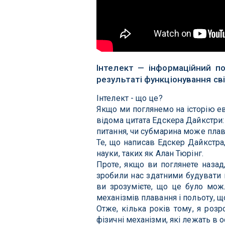
Інтелект — інформаційний по
результаті функціонування св
Інтелект - що це?
Якщо ми поглянемо на історію ев
відома цитата Едскера Дайкстри: 
питання, чи субмарина може плав
Те, що написав Едскер Дайкстра
науки, таких як Алан Тюрінг.
Проте, якщо ви поглянете назад,
зробили нас здатними будувати 
ви зрозумієте, що це було можл
механізмів плавання і польоту, щ
Отже, кілька років тому, я роз
фізичні механізми, які лежать в о