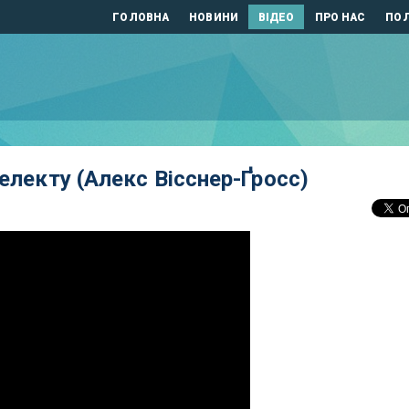
ГОЛОВНА
НОВИНИ
ВІДЕО
ПРО НАС
ПОЛ
електу (Алекс Вісснер-Ґросс)