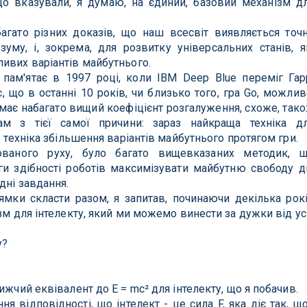
 що вказували, я думаю, на єдиний, базовий механізм д
багато різних доказів, що наш всесвіт виявляється точ
му, і, зокрема, для розвитку універсальних станів, я
ивих варіантів майбутнього.
 пам'ятає в 1997 році, коли IBM Deep Blue переміг Гар
, що в останні 10 років, чи близько того, гра Go, можлив
 має набагато вищий коефіцієнт розгалуження, схоже, так
ам з тієї самої причини: зараз найкраща техніка д
е техніка збільшення варіантів майбутнього протягом гри.
зованого руху, було багато вищевказаних методик, 
и здібності роботів максимізувати майбутню свободу д
дні завдання.
рямки скласти разом, я запитав, починаючи декілька рок
зм для інтелекту, який ми можемо винести за дужки від ус
у?
ижчий еквівалент до E = mc² для інтелекту, що я побачив.
ння відповідності, що інтелект - це сила F, яка діє так, щ