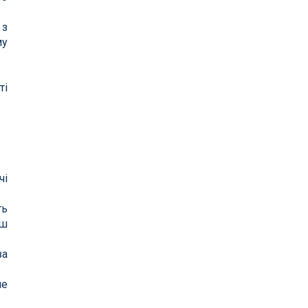
 з
му
ті
чі
ть
ьш
за
ле