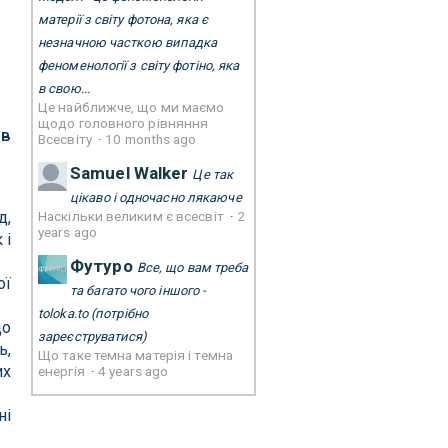
матерії з світу фотона, яка є
незначною часткою випадка
феноменології з світу фотіно, яка
в свою...
Це найближче, що ми маємо
щодо головного рівняння
 в
Всесвіту
·
10 months ago
Samuel Walker
Це так
цікаво і одночасно лякаюче
д,
Наскільки великим є всесвіт
·
2
years ago
 і
Футуро
Все, що вам треба
ої
та багато чого іншого -
toloka.to
(потрібно
що
зареєструватися)
ь,
Що таке темна матерія і темна
их
енергія
·
4 years ago
ні