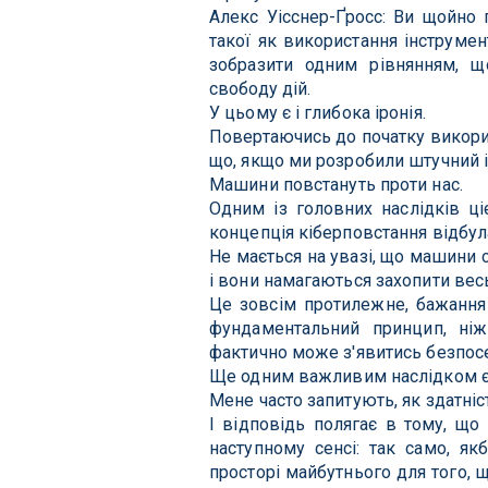
Алекс Уісснер-Ґросс: Ви щойно 
такої як використання інструмен
зобразити одним рівнянням, 
свободу дій.
У цьому є і глибока іронія.
Повертаючись до початку використ
що, якщо ми розробили штучний і
Машини повстануть проти нас.
Одним із головних наслідків ціє
концепція кіберповстання відбул
Не мається на увазі, що машини 
і вони намагаються захопити весь
Це зовсім протилежне, бажання 
фундаментальний принцип, ніж
фактично може з'явитись безпосе
Ще одним важливим наслідком є
Мене часто запитують, як здатніс
І відповідь полягає в тому, що
наступному сенсі: так само, я
просторі майбутнього для того, щ