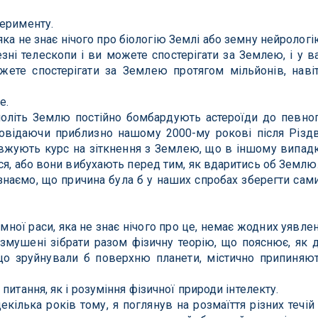
перименту.
 яка не знає нічого про біологію Землі або земну нейрологі
чезні телескопи і ви можете спостерігати за Землею, і у в
ете спостерігати за Землею протягом мільйонів, наві
е.
чоліть Землю постійно бомбардують астероїди до певно
повідаючи приблизно нашому 2000-му рокові після Різд
довжують курс на зіткнення з Землею, що в іншому випад
ся, або вони вибухають перед тим, як вдаритись об Землю
 знаємо, що причина була б у наших спробах зберегти сам
мної раси, яка не знає нічого про це, немає жодних уявле
 змушені зібрати разом фізичну теорію, що пояснює, як 
 що зруйнували б поверхню планети, містично припиняю
питання, як і розуміння фізичної природи інтелекту.
екілька років тому, я поглянув на розмаїття різних течій