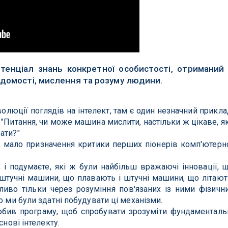
тенціал знань конкретної особистості, отриманий
ідомості, мислення та розуму людини.
олюції поглядів на інтелект, там є один незначний прикла
"Питання, чи може машина мислити, настільки ж цікаве, як
ати?"
, мало призначення критики перших піонерів комп'ютерн
 і подумаєте, які ж були найбільш вражаючі інновації, 
штучні машини, що плавають і штучні машини, що літают
иво тільки через розуміння пов'язаних із ними фізичн
о ми були здатні побудувати ці механізми.
робив програму, щоб спробувати зрозуміти фундаменталь
снові інтелекту.