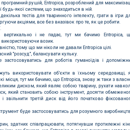
програмний рушій, Entropica, розроблений для максимізац
 будь-якої системи, що знаходиться в ній.
декілька тестів для тваринного інтелекту, грати в ігри д
ргуючи акціями, все без вказівок про те, як це робити.
.
 вертикально і не падає, тут ми бачимо Entropica, 
, використовуючи возик.
ністю, тому що ми ніколи не давали Entropica цілі.
асний "розсуд", балансувати кульку.
е застосовуватись для роботів гуманоїдів і допоміжн
жуть використовувати об'єкти в їхньому середовищі, 
кі місця, тут ми бачимо, що Entropica, знову ж таки з власн
 великим диском, який являє собою тварину, рухати навко
иск, який становить собою інструмент, досягти обмежено
, і звільнити третій диск від його початково фіксовано
нструмент буде застосовуватись для розумного виробницт
арин, здатних співпрацювати, потягнувши протилежні кін