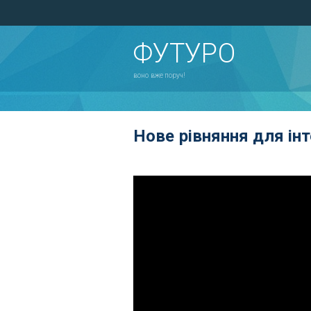
ФУТУРО
воно вже поруч!
Нове рівняння для інт