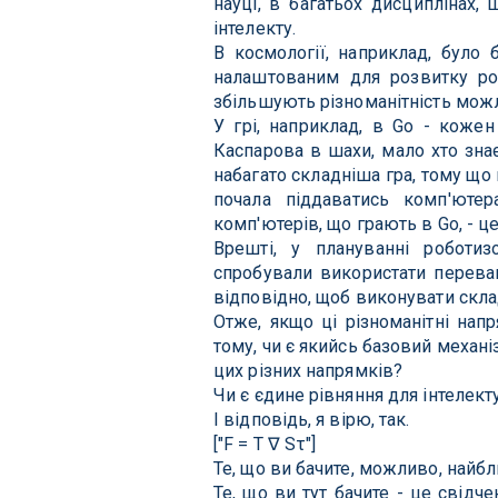
науці, в багатьох дисциплінах,
інтелекту.
В космології, наприклад, було 
налаштованим для розвитку розу
збільшують різноманітність можл
У грі, наприклад, в Go - кожен
Каспарова в шахи, мало хто знає
набагато складніша гра, тому що
почала піддаватись комп'ютер
комп'ютерів, що грають в Go, - ц
Врешті, у плануванні роботи
спробували використати переваг
відповідно, щоб виконувати скла
Отже, якщо ці різноманітні нап
тому, чи є якийсь базовий механі
цих різних напрямків?
Чи є єдине рівняння для інтелект
І відповідь, я вірю, так.
["F = T ∇ Sτ"]
Те, що ви бачите, можливо, найбл
Те, що ви тут бачите - це свідче