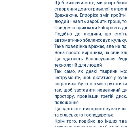
Щоб визначити це, ми розробили 
створення довготривалої ентропії
Вражаюче, Entropica зміг пройти 
людей і навіть заробити гроші, то
Ось деякі приклади Entropica в дії
Подібно до людини, що стоїть
автоматично збалансовує кульку
Така поведінка вражає, але не пов
Вона просто вирішила, на свій вл
Ця здатність балансування буд
технологій для людей.
Так само, як деякі тварини мо
інструменти, щоб дістатися у вузь
ініціативи, була в змозі рухати
так, щоб заставити невеликий д
простору, провівши третій диск
положення.
Ця здатність використовувати і
та сільського господарства.
Крім того, подібно до інших тв