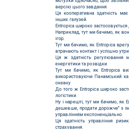
мотузки одночасно, щоб звільнит
версію цього завдання.
Ця кооперативна здатність має 
інших галузей.
Entropica широко застосовується 
Наприклад, тут ми бачимо, як вон
ігор.
Тут ми бачимо, як Entropica врег
втрачають контакт і успішно утр
Ця ж здатність регулювання ме
енергетики та розвідки.
Тут ми бачимо, як Entropica в
використовуючи Панамський кан
океану.
До того ж Entropica широко заст
логістики.
Ну і нарешті, тут ми бачимо, як 
дешевше, продати дорожче" з імі
управлінням експоненціально.
Ця здатність управління ризи
страхування.