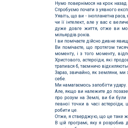
Нумо повернімося на крок назад.
Спробуємо почати з уявного екс
Уявіть, що ви - інопланетна раса,
чи її інтелект, але у вас є вели
дуже довге життя, отже ви мож
мільярдів років.
І ви помічаєте дійсно дивне явищ
Ви помічаєте, що протягом тися
моменту, і з того моменту, від
Христового, астероїди, які про
трапився б, таємничо відхиляють
Зараз, звичайно, як земляни, ми
себе.
Ми намагаємось запобігти удару.
Але, якщо ви належите до позазе
про розум на Землі, ви би були
певної точки в часі астероїди,
робити це.
Отже, я стверджую, що це таке ж 
В цій програмі, яку я розробив д