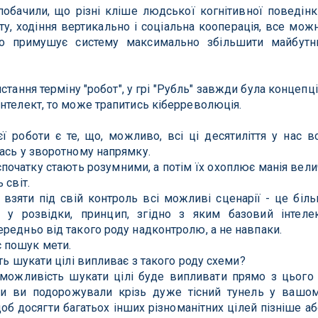
побачили, що різні кліше людської когнітивної поведінк
ту, ходіння вертикально і соціальна кооперація, все мож
що примушує систему максимально збільшити майбут
ання терміну "робот", у грі "Рубль" завжди була концепці
нтелект, то може трапитись кіберреволюція.
ї роботи є те, що, можливо, всі ці десятиліття у нас в
ась у зворотному напрямку.
спочатку стають розумними, а потім їх охоплює манія вели
 світ.
взяти під свій контроль всі можливі сценарії - це біл
 у розвідки, принцип, згідно з яким базовий інтеле
редньо від такого роду надконтролю, а не навпаки.
 пошук мети.
ть шукати цілі випливає з такого роду схеми?
 можливість шукати цілі буде випливати прямо з цього
кби ви подорожували крізь дуже тісний тунель у вашо
об досягти багатьох інших різноманітних цілей пізніше аб