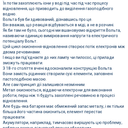
Їх потім захоплюють іони у воді під час під час процесу
відновлення, що призводить до виділення газоподібного
водню.
Вольта був би здивований, дізнавшись про це.
Він вважав, що реакція відбувається в міді, а не в розчині.
Як би там не було, сьогодні ми вшановуємо відкриття Вольта,
називаючи одиницю вимірювання напруги та електричного
потенціалу Вольт.
Цей цикл окиснення-відновлення створює потік електронів між
двома речовинами.
І якщо ви під’єднаєте до них лампу чи пилосос, ці прилади
зможуть працювати.
З 18-го століття вчені вдосконалили конструкцію Вольта.
Вони замість рідинних створили сухі елементи, заповнені
пастоподібною масою.
Але сам принцип дії залишився незмінним.
Метал окиснюється, віддаючи електрони для виконання
роботи, перш ніж ті будуть захоплені речовиною в процесі
відновлення.
Але будь-яка батарея має обмежений запас металу, і як тільки
більша його частина окисниться, елемент перестає
працювати.
Акумулятори, наприклад, тимчасово вирішують цю проблему,