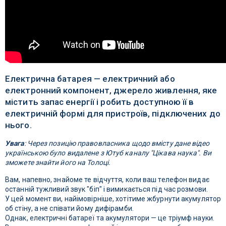
Електрична батарея — електричний або
електронний компонент, джерело живлення, яке
містить запас енергії і робить доступною її в
електричній формі для пристроїв, підключених до
нього.
Увага
: Через позицію правовласника щодо вмісту дане відео
українською було видалене з Ютуб каналу "Цікава наука". Ви
зможете знайти його на Толоці.
Вам, напевно, знайоме те відчуття, коли ваш телефон видає
останній тужливий звук "біп" і вимикається під час розмови.
У цей момент ви, найімовірніше, хотітиме жбурнути акумулятор
об стіну, а не співати йому дифірамби.
Однак, електричні батареї та акумулятори — це тріумф науки.