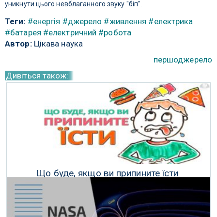
уникнути цього невблаганного звуку "біп".
Теги:
#енергія
#джерело
#живлення
#електрика
#батарея
#електричний
#робота
Автор:
Цікава наука
першоджерело
Дивіться також:
Що буде, якщо ви припините їсти
31 Травня 2017 р.