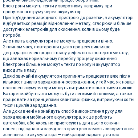
роблячи окисно-відновний процес оборотним.
Електрони можуть текти у зворотному напрямку при
пропусканні струму через акумулятор.
При під’єднанні зарядного пристрою до розетки, в акумуляторі
відбувається реакція відновлення металу, створюючи більше
доступних електронів для окиснення, коли в цьому буде
потреба.
Але навіть акумулятори не можуть працювати вічно.
З плином часу, повторення цього процесу викликає
деградацію електродів і появу дефектів на поверхні металу,
що заважає нормальному перебігу процесу окиснення.
Електрони більше не можуть текти по колу й акумулятор
виходить з ладу.
Деякі звичайні акумулятори припинять працювати вже після
кількасот циклів заряджання-розряджання, у той час, як новіші
поліпшені акумулятори можуть витримати кілька тисяч циклів.
Батареї майбутнього можуть бути легкими й тонкими, а також
працювати за принципами квантової фізики, витримуючи сотні
тисяч циклів заряджання.
Але доки вчені не знайдуть спосіб використання руху для
заряджання мобільного акумулятора, як це роблять
автомобілі, або якось не пристосують для цього сонячні
панелі, під’єднання зарядного пристрою замість використання
зовнішнього акумулятора — найкращий варіант для вас