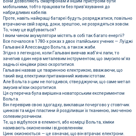
Вони дозволяють смартфонам й іншим пристроям бути
мобільними, тобто працювати без прив’язування до
набридливих кабелів.
Проте, навіть найкращі батареї будуть розряджатися, повільно
втрачаючи свій заряд, доки, зрештою, не розрядяться зовсім.
То, чому це відбувається?
І яким чином акумулятори містять в собі так багато енергії?
Все почалося в 1780-х роках з двох італійських учених — Луїджі
Гальвані й Алессандро Вольта, а також жаби.
Згідно з легендою, коли Гальвані вивчав жаб’ячі лапи, то
зачепив один нерв металевим інструментом, що змусило м’яз
задньої кінцівки різко скоротитися.
Гальвані назвав це тваринною електрикою, вважаючи, що
такий вид електрики притаманний живим істотам.
Але Вольта з цим не погодився, стверджуючи, що саме метал
змусив м’язи скоротитися.
Ця суперечка була вирішена новаторським експериментом
Вольта.
Він перевірив свою здогадку, виклавши почергово у стовпчик
цинкові та мідні пластини й розділивши їх тканиною, змоченою
солевим розчином.
Те, що відбулося в елементі, або комірці Вольта, хіміки
називають окисненням і відновленням.
Цинк окиснюється — це означає, що він втрачає електрони.