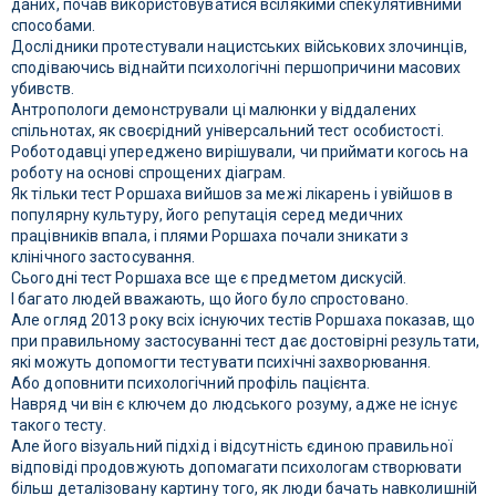
даних, почав використовуватися всілякими спекулятивними
способами.
Дослідники протестували нацистських військових злочинців,
сподіваючись віднайти психологічні першопричини масових
убивств.
Антропологи демонстрували ці малюнки у віддалених
спільнотах, як своєрідний універсальний тест особистості.
Роботодавці упереджено вирішували, чи приймати когось на
роботу на основі спрощених діаграм.
Як тільки тест Роршаха вийшов за межі лікарень і увійшов в
популярну культуру, його репутація серед медичних
працівників впала, і плями Роршаха почали зникати з
клінічного застосування.
Сьогодні тест Роршаха все ще є предметом дискусій.
І багато людей вважають, що його було спростовано.
Але огляд 2013 року всіх існуючих тестів Роршаха показав, що
при правильному застосуванні тест дає достовірні результати,
які можуть допомогти тестувати психічні захворювання.
Або доповнити психологічний профіль пацієнта.
Навряд чи він є ключем до людського розуму, адже не існує
такого тесту.
Але його візуальний підхід і відсутність єдиною правильної
відповіді продовжують допомагати психологам створювати
більш деталізовану картину того, як люди бачать навколишній