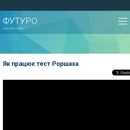
ФУТУРО
воно вже поруч!
Як працює тест Роршаха