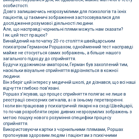
особистості.
Довго залишаючись незрозумілими для психологів та їхніх
пацієнтів, ці таємничі зображення застосовувалися для
дослідження розумової діяльності людини.
Але, що насправді чорнильні плями можуть нам сказати?
І як цей тест працює?
Винайдений на початку 20-го століття швейцарським
психіатром Германом Роршахом, однойменний тест насправді
майже не стосується самих зображень, а більше нашого
загального підходу до сприйняття.
Будучи художником-аматором, Герман був захоплений тим,
наскільки візуальне сприйняття відрізняється в кожної
людини.
Він зберіг цей інтерес у медичній школі, де дізнався, що всі наші
відчуття глибоко пов’язані.
Роршах з’ясував, що процес сприйняття полягає не лише в
реєстрації сенсорних сигналів, а і в їхньому перетворенні.
І коли він працював у психіатричній лікарні на сході Швейцарії,
то почав розробляти серію дивних незрозумілих зображень з
метою пошуку нового розуміння специфіки процесу
сприйняття.
Використовуючи картки з чорнильними плямами, Роршах
пропонував здоровим людям і пацієнтам з психічними