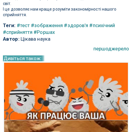
світ.
І це дозволяє нам краще розуміти закономірності нашого
сприйняття.
Теги:
#тест
#зображення
#здоров'я
#психічний
#сприйняття
#Роршах
Автор:
Цікава наука
першоджерело
Дивіться також:
Як працює ваша імунна система