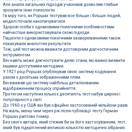
Але аналіз загальних підходів учасників дозволив глибше
зрозуміти їхню психологію.
І в міру того, як Роршах тестував все більше і більше людей,
моделі почали накопичуватися.
Здорові особи з однаковими психічними особливостями
найчастіше використовували схожі підходи.
Пацієнти з однаковими психічними захворюваннями також
показували аналогічні результати.
Тож, цей тест можна вважати достовірним діагностичним
інструментом.
Він навіть може діагностувати деякі стани, які важко виявити
іншими доступними методами.
У 1921 році Роршах опублікував свою систему кодування
разом з десятьма зображеннями плям.
Він вважав цю систему найбільш деталізованим
відображенням процесу сприйняття.
Протягом наступних кількох десятиліть тест набув широкої
популярності у світі.
До 1960-х у США він був офіційно застосований мільйони разів.
На жаль, менш чим через рік після публікації тесту Герман
Роршах раптово помер.
Без свого автора, який стежив би за його застосуванням, тест,
який був підкріплений великою кількістю методично зібраних