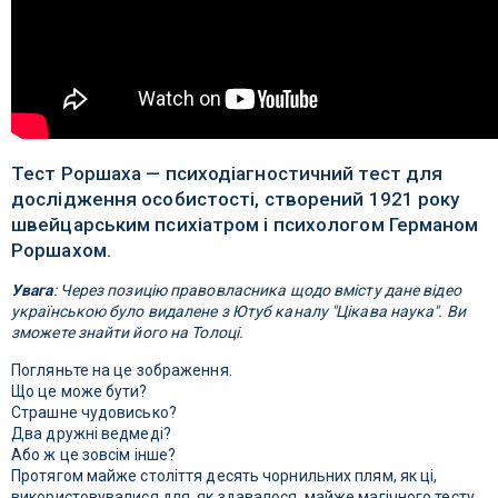
Тест Роршаха — психодіагностичний тест для
дослідження особистості, створений 1921 року
швейцарським психіатром і психологом Германом
Роршахом.
Увага
: Через позицію правовласника щодо вмісту дане відео
українською було видалене з Ютуб каналу "Цікава наука". Ви
зможете знайти його на Толоці.
Погляньте на це зображення.
Що це може бути?
Страшне чудовисько?
Два дружні ведмеді?
Або ж це зовсім інше?
Протягом майже століття десять чорнильних плям, як ці,
використовувалися для, як здавалося, майже магічного тесту