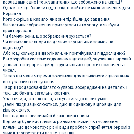
розладами одне і те ж запитання: що зображено на картці?
Однак, те, що бачили піддослідні, майже не мало значення для
Роршаха.
Його скоріше цікавило, як вони підійшли до завдання.
Які частини зображення привертали їхню увагу, а які були
проігноровані.
Чи бачили вони, що зображення рухається?
Чи впливали кольори на деяких чорнильних плямах на
відповіді?
Або ж ці кольори відволікали, чи пригнічували піддослідних?
Він розробив систему кодування відповідей, звузивши широкий
діапазон інтерпретацій до групи кількох простих позначень і
чисел.
Тепер він мав емпіричні показники для кількісного оцінювання
всіх учасників тестування.
Творчі і обдаровані багатою уявою, зосереджені на деталях, і
такі, що бачать загальну картину.
Учасники, здатні легко адаптуватися до нових умов.
Деякі люди зациклюються, даючи однакову відповідь для
кількох фігур.
Інші ж дають незвичайні й захопливі описи.
Відповіді були настільки ж різноманітними, як і чорнильні
плями, що демонструє різні види проблем сприйняття, окремі з
яких інтерпретувати легше, ніж інші.