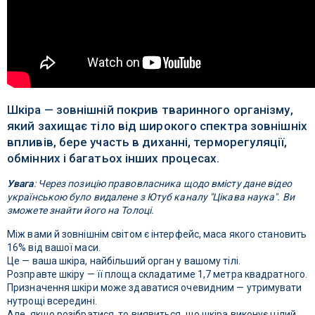
Шкіра — зовнішній покрив тваринного організму,
який захищає тіло від широкого спектра зовнішніх
впливів, бере участь в диханні, терморегуляції,
обмінних і багатьох інших процесах.
Увага
: Через позицію правовласника щодо вмісту дане відео
українською було видалене з Ютуб каналу "Цікава наука". Ви
зможете знайти його на Толоці.
Між вами й зовнішнім світом є інтерфейс, маса якого становить
16% від вашої маси.
Це — ваша шкіра, найбільший орган у вашому тілі.
Розправте шкіру — її площа складатиме 1,7 метра квадратного.
Призначення шкіри може здаватися очевидним — утримувати
нутрощі всередині.
Але, якщо розібратися, то виявиться, що шкіра виконує цілий