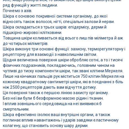
ряд функцій у житті людини.
Почнемо з азів.
Шкіра є основою покривної системи організму, до якої
відносять також волосся, нігті, спеціальні залози й нерви.
Шкіра складається з трьох шарів: епідермісу, дерми й
підшкірно-жирової клітковини.
Товщина шкіри коливається від всього лиш пів міліметра й аж
до чотирьох міліметрів.
Шкіра виконує три основні функції: захисну, терморегуляторну і
рецепторну для взаємодії з навколишнім світом.
Щодня величезна поверхня шкіри обробляє сотні, а то і тисячі
фізичних подразників, покладаючись, головним чином на
чутливі до тиску компоненти шкіри, так звані клітини Меркеля.
Лише на кінчиках пальців рук міститься 750 клітин Меркеля на
кожному квадратному сантиметрі шкіри, які в поєднанні з біль
ніж 2500 рецепторів дають вам відчуття дотику.
Ця поверхня також є першою лінією захисту організму.
Без неї ви були б безформною масою рідин і тканин.
І вплив зовнішнього середовища на неї виявився б
смертельним.
Шкіра ефективно ізолює ваші внутрішні органи, а також
поглинає вплив навантажень і ударів завдяки еластичному
колагену, що становить основу шару дерми.