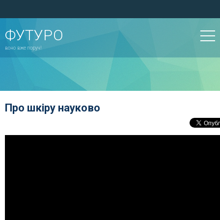
ФУТУРО
воно вже поруч!
Про шкіру науково