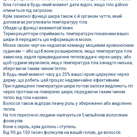
біла готова в будь-який момент дати відсіч, якщо тіло дійсно
опиниться під загрозою.
Крім захисної функції шкіра також є й органом чуття, який
допомагає регулювати температуру тіла.
Обидві ці функції взаємопов’язані.
Терморецептори сприймають температурні показники вашої
шкіри й передають цю інформацію в мозок.
Мозок своєю чергою надсилає команду місцевим кровоносним
судинам — або щоб вони розширилися, якщо температура тіла
зависока, задля пришвидшення тепловіддачі через шкіру, або
щоб судини звузилися, якщо температура тіла занадто низька,
зберігаючи таким чином тепло.
В будь-який момент часу до 25% вашої крові циркулює через
дерму, що робить цей процес надзвичайно ефективним.
При підвищенні температури шкіри потові залози виділяють піт
через протоки на поверхню шкіри, передаючи таким чином
тепло від тіла назовні.
Волосся також відіграє певну роль у збереженні або виділенні
тепла.
На тілі пересічної людини налічується 5 мільйонів волосяних
фолікулів.
Вони є скрізь, крім долонь і ступень.
Від 90 до 150 тисяч фолікулів на вашій голові, де волосся