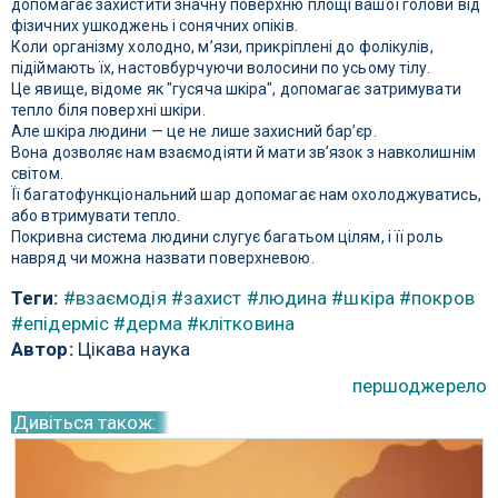
допомагає захистити значну поверхню площі вашої голови від
фізичних ушкоджень і сонячних опіків.
Коли організму холодно, м’язи, прикріплені до фолікулів,
підіймають їх, настовбурчуючи волосини по усьому тілу.
Це явище, відоме як "гусяча шкіра", допомагає затримувати
тепло біля поверхні шкіри.
Але шкіра людини — це не лише захисний бар’єр.
Вона дозволяє нам взаємодіяти й мати зв’язок з навколишнім
світом.
Її багатофункціональний шар допомагає нам охолоджуватись,
або втримувати тепло.
Покривна система людини слугує багатьом цілям, і її роль
навряд чи можна назвати поверхневою.
Теги:
#взаємодія
#захист
#людина
#шкіра
#покров
#епідерміс
#дерма
#клітковина
Автор:
Цікава наука
першоджерело
Дивіться також: