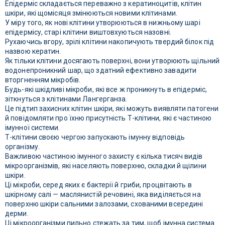
Епідерміс складається переважно з кератиноцитів, клітин
шкіри, які щомісяця змінюються новими клітинами.
У міру того, як нові клітини утворюються в нижньому шарі
епідермісу, старі клітини виштовхуються назовні.
Рухаючись вгору, зрілі клітини накопичують твердий білок під
назвою кератин.
Як тільки клітини досягають поверхні, вони утворюють щільний
водонепроникний шар, що здатний ефективно завадити
вторгненням мікробів.
Будь-які шкідливі мікроби, які все ж проникнуть в епідерміс,
зіткнуться з клітинами Лангерганза.
Це підтип захисних клітин шкіри, які можуть виявляти патогени
й повідомляти про їхню присутність Т-клітини, які є частиною
імунної системи.
Т-клітини своєю чергою запускають імунну відповідь
організму.
Важливою частиною імунного захисту є кілька тисяч видів
мікроорганізмів, які населяють поверхню, складки й щілини
шкіри.
Ці мікроби, серед яких є бактерії й гриби, процвітають в
шкірному салі — маслянистій речовині, яка виділяється на
поверхню шкіри сальними залозами, схованими всередині
дерми.
Ці мікроорганізми пильно стежать за тим, щоб імунна система