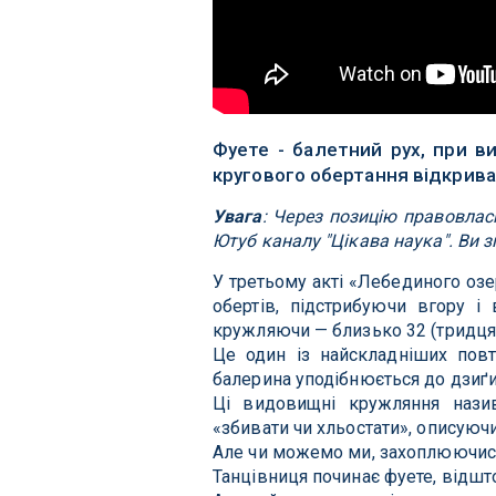
Фуете - балетний рух, при в
кругового обертання відкрива
Увага
: Через позицію правовлас
Ютуб каналу "Цікава наука". Ви 
У третьому акті «Лебединого озе
обертів, підстрибуючи вгору і
кружляючи — близько 32 (тридцят
Це один із найскладніших повт
балерина уподібнюється до дзиґи
Ці видовищні кружляння нази
«збивати чи хльостати», описуюч
Але чи можемо ми, захоплюючись
Танцівниця починає фуете, відш