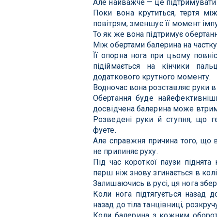
Але найважче — це підтримувати 
Поки вона крутиться, тертя між
повітрям, зменшує її момент імп
То як же вона підтримує обертан
Між обертами балерина на частку
Її опорна нога при цьому повніс
підіймається на кінчики паль
додаткового крутного моменту.
Водночас вона розставляє руки в
Обертання буде найефективніши
досвідчена балерина може втрим
Розведені руки й ступня, що г
фуете.
Але справжня причина того, що ви
не припиняє руху.
Під час короткої паузи піднята 
перш ніж знову згинається в колі
Залишаючись в русі, ця нога збер
Коли нога підтягується назад 
назад до тіла танцівниці, розкру
Коли балерина з кожним оборото