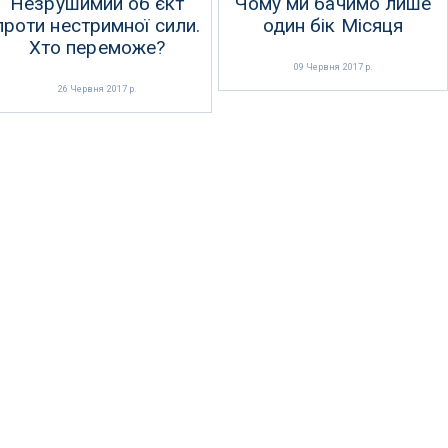
Незрушимий об'єкт
Чому ми бачимо лише
проти нестримної сили.
один бік Місяця
Хто переможе?
09 Червня 2017 р.
26 Червня 2017 р.