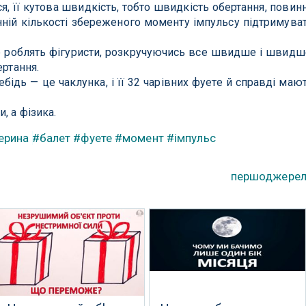
я, її кутова швидкість, тобто швидкість обертання, повин
нній кількості збереженого моменту імпульсу підтримува
ме роблять фігуристи, розкручуючись все швидше і швидш
ертання.
бідь — це чаклунка, і її 32 чарівних фуете й справді маю
, а фізика.
ерина
#балет
#фуете
#момент
#імпульс
першоджере