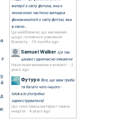
матерії з світу фотона, яка є
незначною часткою випадка
феноменології з світу фотіно, яка
в свою...
Це найближче, що ми маємо
щодо головного рівняння
го
Всесвіту
·
10 months ago
Samuel Walker
Це так
 з
цікаво і одночасно лякаюче
Наскільки великим є всесвіт
·
2
years ago
ку
Футуро
Все, що вам треба
 й
та багато чого іншого -
toloka.to
(потрібно
нд
зареєструватися)
Що таке темна матерія і темна
ає
енергія
·
4 years ago