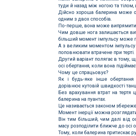
туди й назад між ногою та тілом, 
Дійсно хороша балерина може о
одним з двох способів.
По-перше, вона може випрямити 
Чим довше нога залишається вит
більший момент імпульсу може по
А з великим моментом імпульсу 
поповнювати втрачене при терті.
Другий варіант полягає в тому, 
осі обертання, коли вона підіймає
Чому це спрацьовує?
Як і будь-яке інше обертання 
дорівнює кутовій швидкості танці
Без врахування втрат на тертя 
балерина на пуантах.
Це називається законом збереже
Момент інерції можна розглядати
Він тим більший, чим далі від о
масу розподілити ближче до осі о
Тому, коли балерина притискає ру