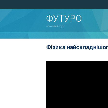
ФУТУРО
воно вже поруч!
Фізика найскладнішог