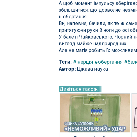
А щоб момент імпульсу зберігавс
збільшитися, що дозволяє незмі
її обертання.
Ви, напевне, бачили, як те ж са
притягуючи руки й ноги до осі об
У балеті Чайковського, Чорний ле
вигляд майже надприродних.
Але не магія робить їх можливими
Теги:
#інерція
#обертання
#бал
Автор:
Цікава наука
Дивіться також: