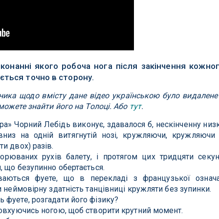
иконанні якого робоча нога після закінчення кожно
ється точно в сторону.
ника щодо вмісту дане відео українською було видалене
зможете знайти його на Толоці. Або
тут
.
ра» Чорний Лебідь виконує, здавалося б, нескінченну низ
 вниз на одній витягнутій нозі, кружляючи, кружляючи
и двох) разів.
орюваних рухів балету, і протягом цих тридцяти секу
, що безупинно обертається.
ваються фуете, що в перекладі з французької означ
и неймовірну здатність танцівниці кружляти без зупинки.
 фуете, розгадати його фізику?
товхуючись ногою, щоб створити крутний момент.