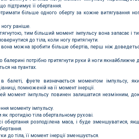
що підтримує її обертання.
тримати більше одного оберту за кожне витягування но
ногу раніше.
ягнутою, тим більший момент імпульсу вона запасає і т
вернутися до тіла, коли ногу притягнути.
вона можна зробити більше обертів, перш ніж доведеть
що балерині потрібно притягнути руки й ноги якнайближче 
ться на пуантах.
в балеті, фуете визначається моментом імпульсу, як
вниці, помноженій на її момент інерції.
цей момент імпульсу повинен залишатися незмінним, до
ння моменту імпульсу.
 як протидію тіла обертальному рухові.
сі обертання розподілена маса, і буде зменшуватися, як
бертання.
ки до тіла, її момент інерції зменшується.