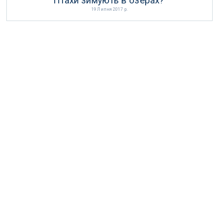
Птахи зимують в озерах?
19 Липня 2017 р.