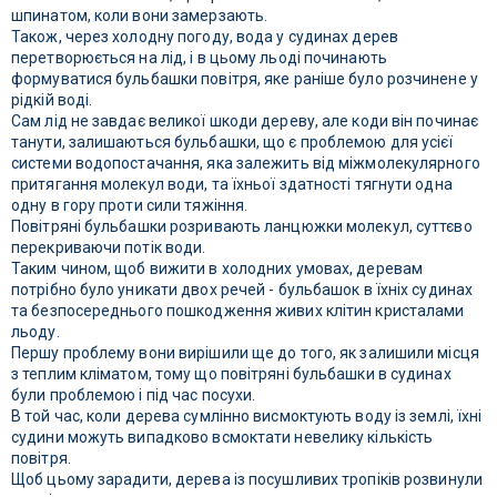
шпинатом, коли вони замерзають.
Також, через холодну погоду, вода у судинах дерев
перетворюється на лід, і в цьому льоді починають
формуватися бульбашки повітря, яке раніше було розчинене у
рідкій воді.
Сам лід не завдає великої шкоди дереву, але коди він починає
танути, залишаються бульбашки, що є проблемою для усієї
системи водопостачання, яка залежить від міжмолекулярного
притягання молекул води, та їхньої здатності тягнути одна
одну в гору проти сили тяжіння.
Повітряні бульбашки розривають ланцюжки молекул, суттєво
перекриваючи потік води.
Таким чином, щоб вижити в холодних умовах, деревам
потрібно було уникати двох речей - бульбашок в їхніх судинах
та безпосереднього пошкодження живих клітин кристалами
льоду.
Першу проблему вони вирішили ще до того, як залишили місця
з теплим кліматом, тому що повітряні бульбашки в судинах
були проблемою і під час посухи.
В той час, коли дерева сумлінно висмоктують воду із землі, їхні
судини можуть випадково всмоктати невелику кількість
повітря.
Щоб цьому зарадити, дерева із посушливих тропіків розвинули