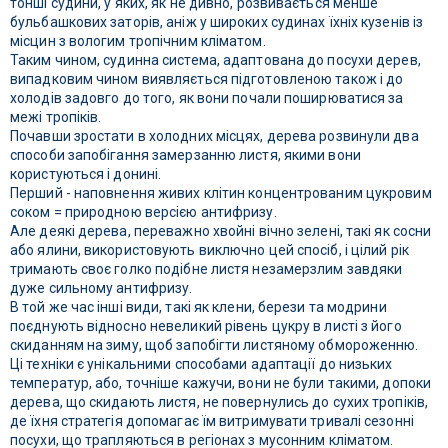
тонші судини, у яких, як не дивно, розвивається менше
бульбашкових заторів, аніж у широких судинах їхніх кузенів із
місцин з вологим тропічним кліматом.
Таким чином, судинна система, адаптована до посухи дерев,
випадковим чином виявляється підготовленою також і до
холодів задовго до того, як вони почали поширюватися за
межі тропіків.
Почавши зростати в холодних місцях, дерева розвинули два
способи запобігання замерзанню листя, якими вони
користуються і донині.
Перший - наповнення живих клітин концентрованим цукровим
соком = природною версією антифризу.
Але деякі дерева, переважно хвойні вічно зелені, такі як сосни
або ялини, використовують виключно цей спосіб, і цілий рік
тримають своє голко подібне листя незамерзлим завдяки
дуже сильному антифризу.
В той же час інші види, такі як клени, берези та модрини
поєднують відносно невеликий рівень цукру в листі з його
скиданням на зиму, щоб запобігти листяному обмороженню.
Ці техніки є унікальними способами адаптації до низьких
температур, або, точніше кажучи, вони не були такими, допоки
дерева, що скидають листя, не повернулись до сухих тропіків,
де їхня стратегія допомагає їм витримувати тривалі сезонні
посухи, що трапляються в регіонах з мусонним кліматом.