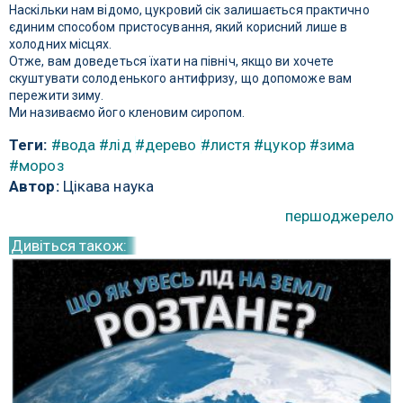
Наскільки нам відомо, цукровий сік залишається практично
єдиним способом пристосування, який корисний лише в
холодних місцях.
Отже, вам доведеться їхати на північ, якщо ви хочете
скуштувати солоденького антифризу, що допоможе вам
пережити зиму.
Ми називаємо його кленовим сиропом.
Теги:
#вода
#лід
#дерево
#листя
#цукор
#зима
#мороз
Автор:
Цікава наука
першоджерело
Дивіться також: