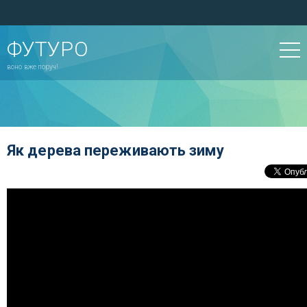
ФУТУРО
воно вже поруч!
Як дерева переживають зиму