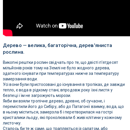
Дерево — велика, багаторічна, дерев'яниста
рослина.
Викопні рештки рослин свідчать про те, що двісті п'ятдесят
мільйонів років тому на Землі не було жодного дерева,
здатного існувати при температурах нижче за температуру
замерзання води.
Усі вони були пристосовані до існування в тропіках, де завжди
тепло, є вода в рідкому стані, впродовж року їхні листя у
безпеці і їм не загрожують морози.
Якби ви взяли тропічне дерево, древнє, об сучасне, і
перемістили його до Сибіру, або до Патагонії взимку, вода, що
в ньому міститься, замерзла б і перетворилася на гострі
кристалики льоду, які проколювали б живі клітини у кожному
листочку.
Сталось би те ж саме, що трапляється із салатом, або