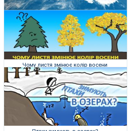
Що як увесь лід на Землі розтане?
22 Липня 2017 р.
Чому листя змінює колір восени
15 Червня 2017 р.