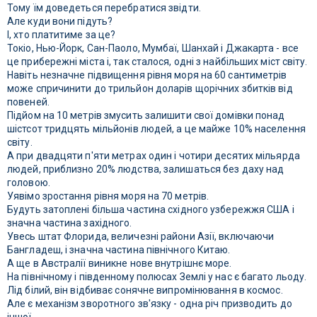
Тому їм доведеться перебратися звідти.
Але куди вони підуть?
І, хто платитиме за це?
Токіо, Нью-Йорк, Сан-Паоло, Мумбаї, Шанхай і Джакарта - все
це прибережні міста і, так сталося, одні з найбільших міст світу.
Навіть незначне підвищення рівня моря на 60 сантиметрів
може спричинити до трильйон доларів щорічних збитків від
повеней.
Підйом на 10 метрів змусить залишити свої домівки понад
шістсот тридцять мільйонів людей, а це майже 10% населення
світу.
А при двадцяти п'яти метрах один і чотири десятих мільярда
людей, приблизно 20% людства, залишаться без даху над
головою.
Уявімо зростання рівня моря на 70 метрів.
Будуть затоплені більша частина східного узбережжя США і
значна частина західного.
Увесь штат Флорида, величезні райони Азії, включаючи
Бангладеш, і значна частина північного Китаю.
А ще в Австралії виникне нове внутрішнє море.
На північному і південному полюсах Землі у нас є багато льоду.
Лід білий, він відбиває сонячне випромінювання в космос.
Але є механізм зворотного зв'язку - одна річ призводить до