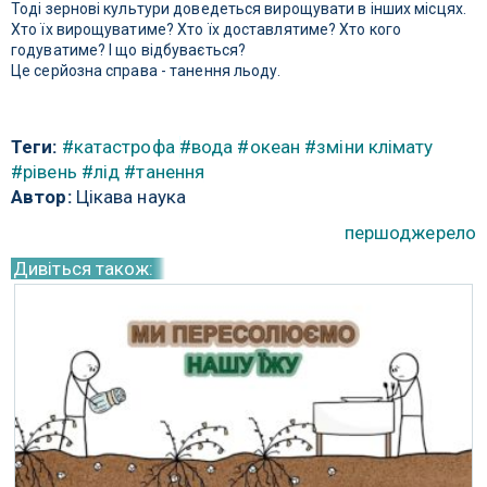
Тоді зернові культури доведеться вирощувати в інших місцях.
Хто їх вирощуватиме? Хто їх доставлятиме? Хто кого
годуватиме? І що відбувається?
Це серйозна справа - танення льоду.
Теги:
#катастрофа
#вода
#океан
#зміни клімату
#рівень
#лід
#танення
Автор:
Цікава наука
першоджерело
Дивіться також: