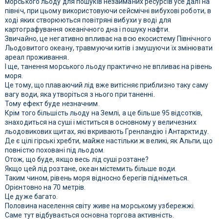
морського льоду для пошуків незайманих ресурсів усе далі на
північ, при цьому використовуючи сейсмічні вибухові роботи, в
ході яких створюються повітряні вибухи у воді для
картографування океанічного дна і пошуку нафти.
Звичайно, це негативно впливає на всю екосистему Північного
Льодовитого океану, травмуючи китів і змушуючи їх змінювати
ареал проживання.
І ще, танення морського льоду практично не впливає на рівень
моря.
Це тому, що плаваючий лід вже витісняє приблизно таку саму
вагу води, яка утворіться з нього при таненні.
Тому ефект буде незначним.
Крім того більшість льоду на Землі, а це більше 95 відсотків,
знаходиться на суші і міститься в основному у величезних
льодовикових щитах, які вкривають Гренландію і Антарктиду.
Де є цілі гірські хребти, майже настільки ж великі, як Альпи, що
повністю поховані під льодом.
Отож, що буде, якщо весь лід суші розтане?
Якщо цей лід розтане, океан містемить більше води.
Таким чином, рівень моря відносно берегів підніметься.
Орієнтовно на 70 метрів.
Це дуже багато.
Половина населення світу живе на морському узбережжі.
Саме тут відбувається основна торгова активність.