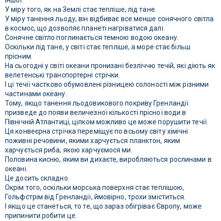
іншої.
У міру того, як на Землі стає тепліше, лід тане.
У міру танення льоду, він відбиває все менше сонячного світла
в космос, що дозволяє планеті нагріватися далі.
Сонячне світло поглинається темною водою океану.
Оскільки лід тане, у світі стає тепліше, а море стає більш
прісним.
На сьогодні у світі океани пронизані безліччю течій, які діють як
велетенські транспортерні стрічки.
І ці течії частково обумовлені різницею солоності між різними
частинами океану.
Тому, якщо танення льодовикового покриву Гренландії
призведе до появи величезної кількості прісної води в
Північній Атлантиці, цілком можливо це може порушити течії.
Ця конвеєрна стрічка переміщує по всьому світу хімічні
поживні речовини, якими харчується планктон, яким
харчується риба, якою харчуємося ми.
Половина кисню, яким ви дихаєте, виробляються рослинами в
океані.
Це досить складно.
Окрім того, оскільки морська поверхня стає теплішою,
Гольфстрім від Гренландії, ймовірно, трохи зміститься.
І якщо це станеться, то те, що зараз обігріває Європу, може
припинити робити це.