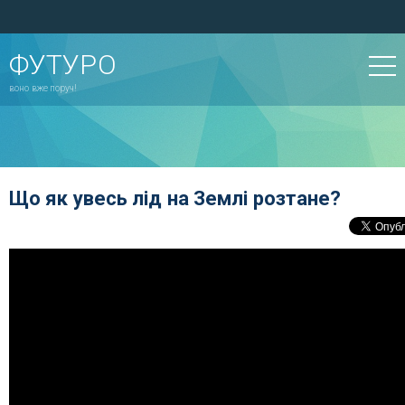
ФУТУРО
воно вже поруч!
Що як увесь лід на Землі розтане?