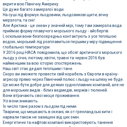
вкрити всю Північну Америку.
Це дуже багато замерзлої води.
На суші лід формує льодовики, льодовикові щити, вічну
мерзлота, та сніг.
Але Арктика - це океан у значній мірі, тому там замерзла вода
приймає форму плавучого морського льоду - айсбергів.
І, оскільки вони безпосередньо контактують з усе теплішою
водою, морський лід розплавиться першим у міру підвищення
глобальної температури.
У 2016 році НАСА повідомила, що обсяг арктичного морського
льоду у січні, лютому, квітні, травні та червні 2016 був
найменшим за всю історію спостережень.
Наш світ стає дедалі теплішим і тане.
Скоро ви зможете провести свій корабель з Європи в країну-
агресор прямо через Північний полюс і льоду на шляху не буде.
Це може бути добре для деяких судноплавних компаній, але не
для морських видів - білих ведмедів, моржів і тюленей.
Вони втрачають свої місця проживання.
Усі вони зникають.
Їх число тане разом з льодом під ними.
Тварини, що мешкають в океані, як от гренландські кити і
нарвали також не захищені від цих змін.
Енергетичні та нафтові компанії використовують танення