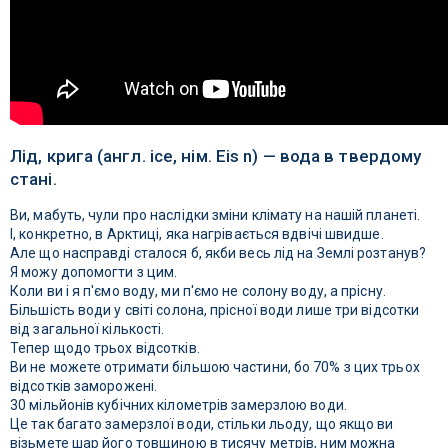
Лід, крига (англ. ice, нім. Eis n) — вода в твердому
стані.
Ви, мабуть, чули про наслідки зміни клімату на нашій планеті.
І, конкретно, в Арктиці, яка нагрівається вдвічі швидше.
Але що насправді сталося б, якби весь лід на Землі розтанув?
Я можу допомогти з цим.
Коли ви і я п'ємо воду, ми п'ємо не солону воду, а прісну.
Більшість води у світі солона, прісної води лише три відсотки
від загальної кількості.
Тепер щодо трьох відсотків.
Ви не можете отримати більшою частини, бо 70% з цих трьох
відсотків заморожені.
30 мільйонів кубічних кілометрів замерзлою води.
Це так багато замерзлої води, стільки льоду, що якщо ви
візьмете шар його товщиною в тисячу метрів, ним можна