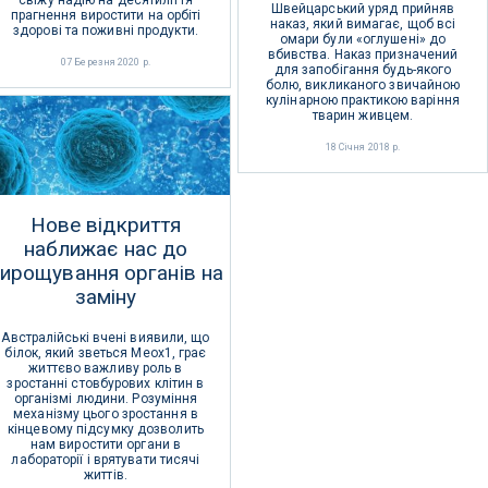
свіжу надію на десятиліття
Швейцарський уряд прийняв
прагнення виростити на орбіті
наказ, який вимагає, щоб всі
здорові та поживні продукти.
омари були «оглушені» до
вбивства. Наказ призначений
07 Березня 2020 р.
для запобігання будь-якого
болю, викликаного звичайною
кулінарною практикою варіння
тварин живцем.
18 Січня 2018 р.
Нове відкриття
наближає нас до
ирощування органів на
заміну
Австралійські вчені виявили, що
білок, який зветься Meox1, грає
життєво важливу роль в
зростанні стовбурових клітин в
організмі людини. Розуміння
механізму цього зростання в
кінцевому підсумку дозволить
нам виростити органи в
лабораторії і врятувати тисячі
життів.