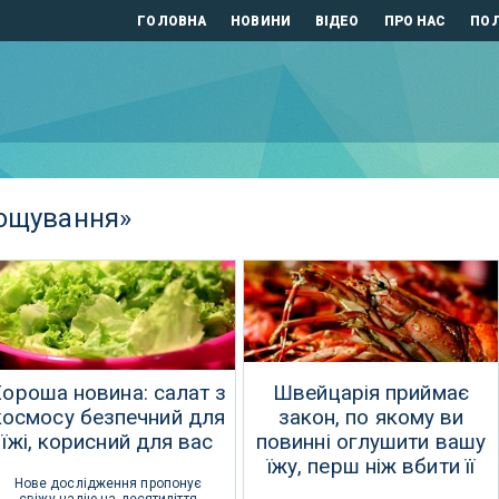
ГОЛОВНА
НОВИНИ
ВІДЕО
ПРО НАС
ПОЛ
рощування»
Хороша новина: салат з
Швейцарія приймає
космосу безпечний для
закон, по якому ви
їжі, корисний для вас
повинні оглушити вашу
їжу, перш ніж вбити її
Нове дослідження пропонує