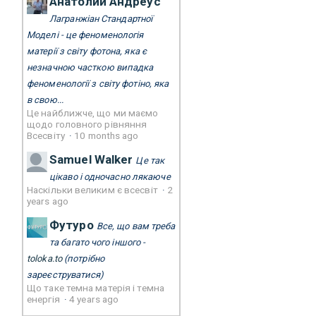
Анатолий Андреус
Лагранжіан Стандартної
Моделі - це феноменологія
матерії з світу фотона, яка є
незначною часткою випадка
феноменології з світу фотіно, яка
в свою...
Це найближче, що ми маємо
щодо головного рівняння
Всесвіту
·
10 months ago
Samuel Walker
Це так
цікаво і одночасно лякаюче
Наскільки великим є всесвіт
·
2
years ago
Футуро
Все, що вам треба
та багато чого іншого -
toloka.to
(потрібно
зареєструватися)
Що таке темна матерія і темна
енергія
·
4 years ago