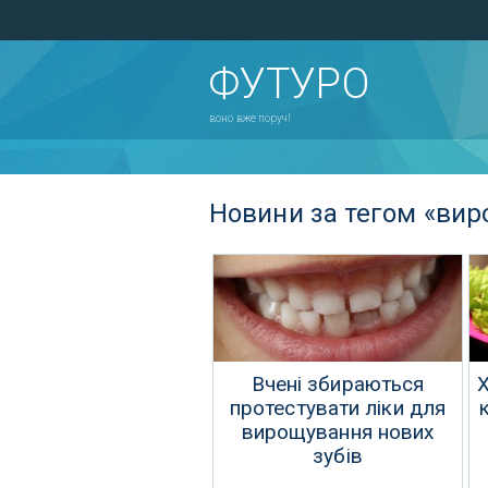
ФУТУРО
воно вже поруч!
Новини за тегом «ви
Вчені збираються
протестувати ліки для
вирощування нових
зубів