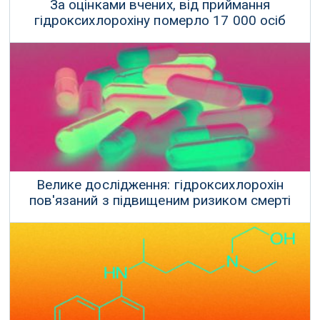
За оцінками вчених, від приймання
гідроксихлорохіну померло 17 000 осіб
За оцінками дослідників, тисячі людей померли в шести країнах
під час першої хвилі COVID-19 через використання
гідроксихлорохіну.
06 Січня 2024 р.
Велике дослідження: гідроксихлорохін
пов'язаний з підвищеним ризиком смерті
Всього три дні тому Трамп похвалився журналістам, що приймає
гідроксихлорохін.
23 Травня 2020 р.