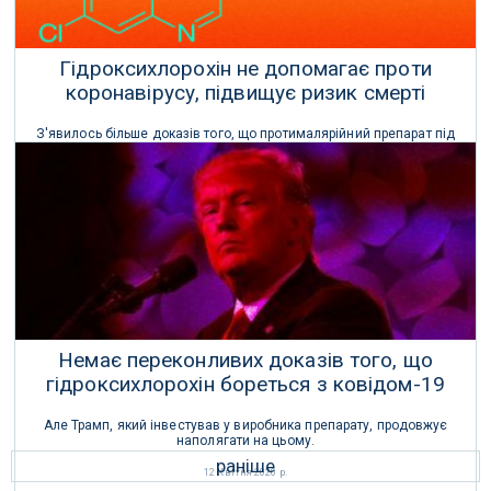
Гідроксихлорохін не допомагає проти
коронавірусу, підвищує ризик смерті
З'явилось більше доказів того, що протималярійний препарат під
назвою гідроксихлорохін є досить жахливим способом лікування
COVID-19.
22 Квітня 2020 р.
Немає переконливих доказів того, що
гідроксихлорохін бореться з ковідом-19
Але Трамп, який інвестував у виробника препарату, продовжує
наполягати на цьому.
раніше
12 Квітня 2020 р.