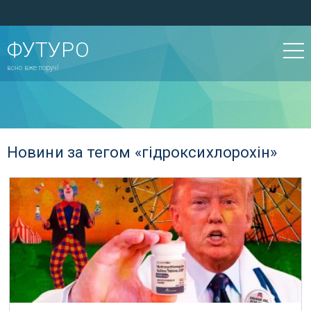
ФУТУРО
воно вже поруч!
Новини за тегом «гідроксихлорохін»