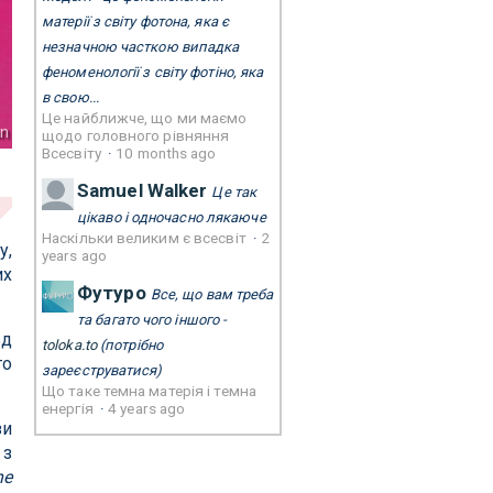
матерії з світу фотона, яка є
незначною часткою випадка
феноменології з світу фотіно, яка
в свою...
Це найближче, що ми маємо
nn
щодо головного рівняння
Всесвіту
·
10 months ago
Samuel Walker
Це так
цікаво і одночасно лякаюче
Наскільки великим є всесвіт
·
2
у,
years ago
их
Футуро
Все, що вам треба
та багато чого іншого -
ьд
toloka.to
(потрібно
то
зареєструватися)
Що таке темна матерія і темна
енергія
·
4 years ago
зи
 з
he