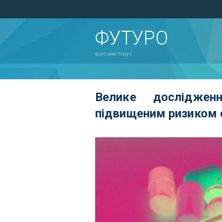
ФУТУРО
воно вже поруч!
Велике дослідженн
підвищеним ризиком 