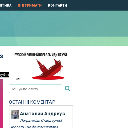
ІТИКА
ПІДТРИМАТИ
КОНТАКТИ
з
ОСТАННІ КОМЕНТАРІ
Анатолий Андреус
Лагранжіан Стандартної
Моделі - це феноменологія