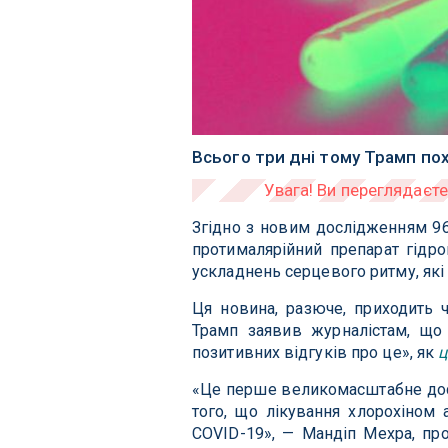
Всього три дні тому Трамп по
Згідно з новим дослідженням 96 
протималярійний препарат гідр
ускладнень серцевого ритму, які
Ця новина, разюче, приходить 
Трамп заявив журналістам, що 
позитивних відгуків про це», як
ц
«Це перше великомасштабне досл
того, що лікування хлорохіном 
COVID-19», — Мандіп Мехра, пр