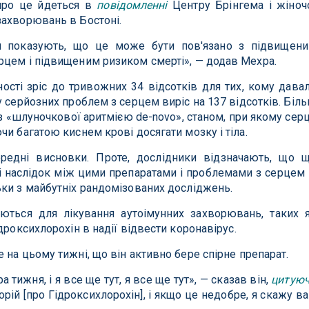
 про це йдеться в
повідомленні
Центру Брінгема і жіноч
захворювань в Бостоні.
ти показують, що це може бути пов'язано з підвищен
рцем і підвищеним ризиком смерті», — додав Мехра.
ності зріс до тривожних 34 відсотків для тих, кому дава
у серйозних проблем з серцем виріс на 137 відсотків. Біл
 з «шлуночкової аритмією de-novo», станом, при якому сер
и багатою киснем крові досягати мозку і тіла.
редні висновки. Проте, дослідники відзначають, що 
 і наслідок між цими препаратами і проблемами з серцем
ки з майбутніх рандомізованих досліджень.
ються для лікування аутоімунних захворювань, таких 
дроксихлорохін в надії відвести коронавірус.
 на цьому тижні, що він активно бере спірне препарат.
тижня, і я все ще тут, я все ще тут», — сказав він,
цитую
торій [про Гідроксихлорохін], і якщо це недобре, я скажу в