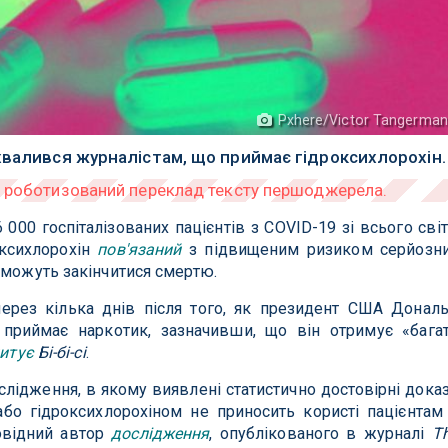
Pxhere/Victor Tangerma
хвалився журналістам, що приймає гідроксихлорохін.
000 госпіталізованих пацієнтів з COVID-19 зі всього світ
оксихлорохін
пов'язаний
з підвищеним ризиком серйозн
 можуть закінчитися смертю.
через кілька днів після того, як президент США Донал
приймає наркотик, зазначивши, що він отримує «бага
итує
Бі-бі-сі
.
ідження, в якому виявлені статистично достовірні дока
або гідроксихлорохіном не приносить користі пацієнтам
овідний автор
дослідження
, опублікованого в журналі
T