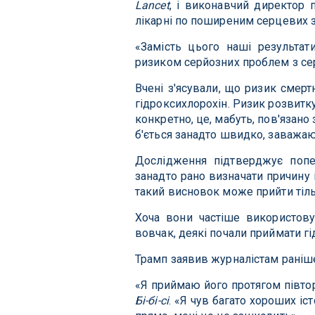
Lancet
, і виконавчий директор
лікарні по поширеним серцевих 
«Замість цього наші результа
ризиком серйозних проблем з се
Вчені з'ясували, що ризик смерт
гідроксихлорохін. Ризик розвитк
конкретно, це, мабуть, пов'язано
б'ється занадто швидко, заважаюч
Дослідження підтверджує попе
занадто рано визначати причину
такий висновок може прийти тіль
Хоча вони частіше використову
вовчак, деякі почали приймати гі
Трамп заявив журналістам раніше
«Я приймаю його протягом півтора 
Бі-бі-сі
. «Я чув багато хороших іс