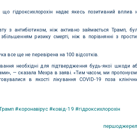
, що гідроксихлорохін надає якесь позитивний вплив 
ату з антибіотиком, ніж активно займається Трамп, бу
збільшенням ризику смерті, ніж в порівнянні з прост
ка все ще не перевірена на 100 відсотків.
ування необхідні для підтвердження будь-якої шкоди а
тами», — сказала Мехра в заяві. «Тим часом, ми пропонуєм
овувалися в якості лікування COVID-19 поза клінічн
Трамп
#коронавірус
#ковід-19
#гідроксихлорохін
першоджере