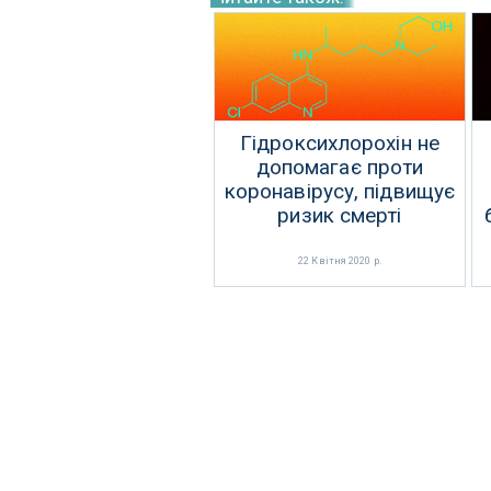
Гідроксихлорохін не
допомагає проти
коронавірусу, підвищує
ризик смерті
22 Квітня 2020 р.