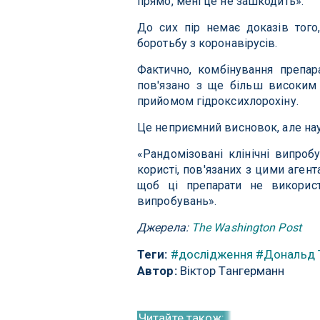
прямо, мені це не зашкодить».
До сих пір немає доказів того
боротьбу з коронавірусів.
Фактично, комбінування препар
пов'язано з ще більш високим 
прийомом гідроксихлорохіну.
Це неприємний висновок, але нау
«Рандомізовані клінічні випроб
користі, пов'язаних з цими аген
щоб ці препарати не використ
випробувань».
Джерела:
The Washington Post
Теги:
#дослідження
#Дональд 
Автор:
Віктор Тангерманн
Читайте також: