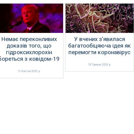
Немає переконливих
У вчених з'явилася
доказів того, що
багатообіцяюча ідея як
гідроксихлорохін
перемогти коронавірус
бореться з ковідом-19
18 Травня 2020 р.
12 Квітня 2020 р.