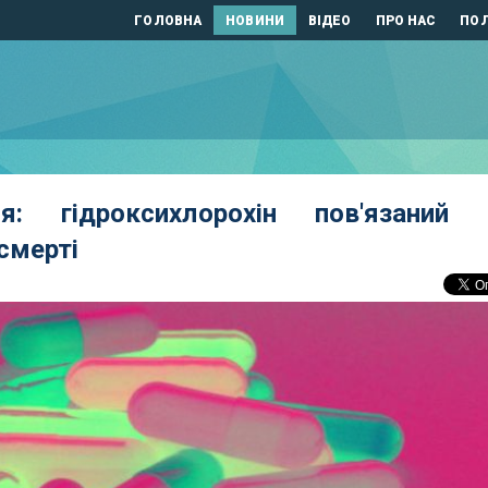
ГОЛОВНА
НОВИНИ
ВІДЕО
ПРО НАС
ПОЛ
я: гідроксихлорохін пов'язаний 
смерті