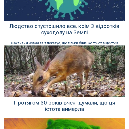
Людство спустошило все, крім 3 відсотків
суходолу на Землі
Жахливий новий звіт показує, що тільки близько трьох відсотків
суші на Землі залишаються незайманими й недоторканими
людським руйнуванням.
19 Квітня 2021 р.
Протягом 30 років вчені думали, що ця
істота вимерла
Після 30 років захисники природи, нарешті, підтвердили за
допомогою фотопасток, що срібноспинний оленець не вимер.