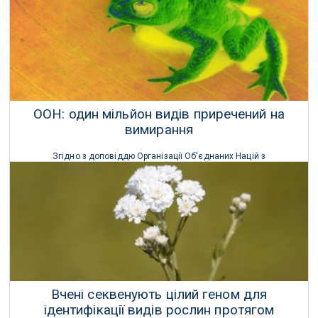
13 Листопада 2019 р.
ООН: один мільйон видів приречений на
вимирання
Згідно з доповіддю Організації Об'єднаних Націй з
біорізноманіття, люди поставили мільйон видів на грань
зникнення, піддаючи ризику більше видів, ніж будь-коли раніше в
історії людства.
07 Травня 2019 р.
Вчені секвенують цілий геном для
ідентифікації видів рослин протягом