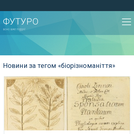
ФУТУРО
воно вже поруч!
Новини за тегом «біорізноманіття»