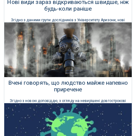
Нові види зараз відкриваються швидше, ніж
будь-коли раніше
Згідно з даними групи дослідників з Університету Аризони, нові
види відкриваються з безпрецедентною швидкістю, що значно
перевищує темпи вимирання.
26 Грудня 2025 р.
Вчені говорять, що людство майже напевно
приречене
Згідно з новою доповіддю, з огляду на невирішені довгострокові
проблеми, пов'язані зі зміною клімату і втратою біорізноманіття,
людство цілком може бути приречене.
27 Квітня 2021 р.