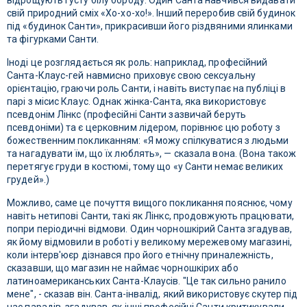
відрощують густу білу бороду. Один Санта навчився видавати
свій природний сміх «Хо-хо-хо!». Інший переробив свій будинок
під «будинок Санти», прикрасивши його різдвяними ялинками
та фігурками Санти.
Іноді це розглядається як роль: наприклад, професійний
Санта-Клаус-гей навмисно приховує свою сексуальну
орієнтацію, граючи роль Санти, і навіть виступає на публіці в
парі з місис Клаус. Однак жінка-Санта, яка використовує
псевдонім Лінкс (професійні Санти зазвичай беруть
псевдоніми) та є церковним лідером, порівнює цю роботу з
божественним покликанням: «Я можу спілкуватися з людьми
та нагадувати їм, що їх люблять», — сказала вона. (Вона також
перетягує груди в костюмі, тому що «у Санти немає великих
грудей».)
Можливо, саме це почуття вищого покликання пояснює, чому
навіть нетипові Санти, такі як Лінкс, продовжують працювати,
попри періодичні відмови. Один чорношкірий Санта згадував,
як йому відмовили в роботі у великому мережевому магазині,
коли інтерв'юєр дізнався про його етнічну приналежність,
сказавши, що магазин не наймає чорношкірих або
латиноамериканських Санта-Клаусів. "Це так сильно ранило
мене", - сказав він. Санта-інвалід, який використовує скутер під