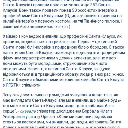
Санта-Клаусів і провели нове опитування ще 382 Санта-
Клаусів. Вони також провели понад 50 особистих інтерв'ю з
професійними Санта-Клаусами. (Один з учасників з'явився на
онлайн-інтерв'ю у повному костюмі, на тлі Північного полюса, і
закінчив його веселим «хо! хо! хо!»)
Хаймер з командою виявили, що професійні Санта-Клауси, як
правило, поділяються на три категорії. Перша – це типовий
Санта: повні білі чоловіки з природною білою бородою. Є також
напівтипові Санта-Клауси, які можуть відповідати традиційним
фізичним характеристикам у деяких аспектах, але не у всіх —
вони можуть бути молодшими, стрункішими або чисто
виголеними. Нарешті, є нетипові Санта-Клауси, які дуже
відрізняються від традиційного образу: люди різних рас, жінки,
Санта-Клауси з обмеженими можливостями або Санта-Клауси
з ЛГБТК+ спільноти.
"Існують досить сильні громадські очікування щодо того, як
має виглядати Санта-Клаус, але ми виявили, що майже будь-
хто може стати Санта-Клаусом, якщо цього забажає його
серце", -
сказала
співавтор дослідження Борбала Чілаг з
Університету штату Орегон. «Коли ми вивчали людей, які
стоять за костюмами, ми виявили, що люди, які грають Санта-
Клауса, насправді набагато різноманітніші, ніж можна було б