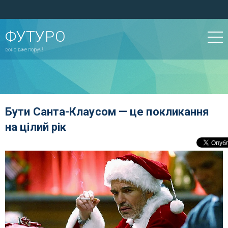
ФУТУРО
воно вже поруч!
Бути Санта-Клаусом — це покликання
на цілий рік