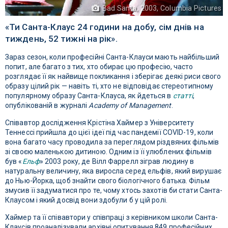
Bad Santa, 2003, Columbia Pictures
«Ти Санта-Клаус 24 години на добу, сім днів на
тиждень, 52 тижні на рік».
Зараз сезон, коли професійні Санта-Клауси мають найбільший
попит, але багато з тих, хто обирає цю професію, часто
розглядає її як найвище покликання і зберігає деякі риси свого
образу цілий рік — навіть ті, хто не відповідає стереотипному
популярному образу Санта-Клауса, як йдеться в
статті
,
опублікованій в журналі
Academy of Management
.
Співавтор дослідження Крістіна Хаймер з Університету
Теннессі прийшла до цієї ідеї під час пандемії COVID-19, коли
вона багато часу проводила за переглядом різдвяних фільмів
зі своєю маленькою дитиною. Одним із її улюблених фільмів
був «
Ельф
» 2003 року, де Вілл Фаррелл зіграв людину в
натуральну величину, яка виросла серед ельфів, який вирушає
до Нью-Йорка, щоб знайти свого біологічного батька. Фільм
змусив її задуматися про те, чому хтось захотів би стати Санта-
Клаусом і який досвід вони здобули б у цій ролі.
Хаймер та її співавтори у співпраці з керівником школи Санта-
Клаусів проаналізували архівні опитування 849 професійних