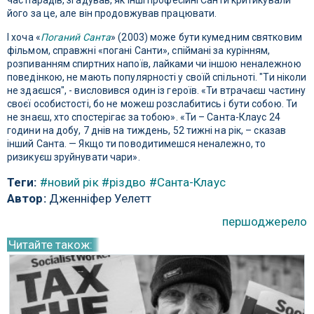
час парадів, згадував, як інші професійні Санти критикували
його за це, але він продовжував працювати.
І хоча «
Поганий Санта
» (2003) може бути кумедним святковим
фільмом, справжні «погані Санти», спіймані за курінням,
розпиванням спиртних напоїв, лайками чи іншою неналежною
поведінкою, не мають популярності у своїй спільноті. "Ти ніколи
не здаєшся", - висловився один із героїв. «Ти втрачаєш частину
своєї особистості, бо не можеш розслабитись і бути собою. Ти
не знаєш, хто спостерігає за тобою». «Ти – Санта-Клаус 24
години на добу, 7 днів на тиждень, 52 тижні на рік, – сказав
інший Санта. — Якщо ти поводитимешся неналежно, то
ризикуєш зруйнувати чари».
Теги:
#новий рік
#різдво
#Санта-Клаус
Автор:
Дженніфер Уелетт
першоджерело
Читайте також: