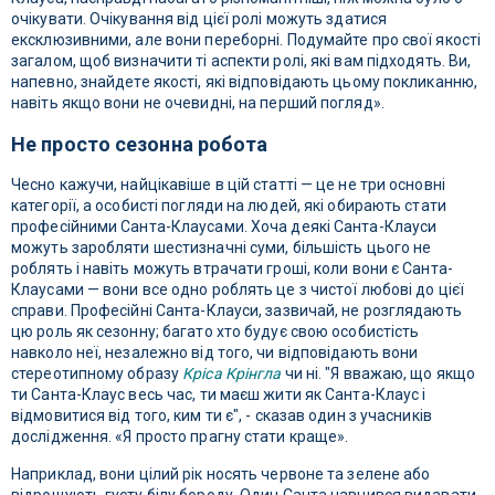
очікувати. Очікування від цієї ролі можуть здатися
ексклюзивними, але вони переборні. Подумайте про свої якості
загалом, щоб визначити ті аспекти ролі, які вам підходять. Ви,
напевно, знайдете якості, які відповідають цьому покликанню,
навіть якщо вони не очевидні, на перший погляд».
Не просто сезонна робота
Чесно кажучи, найцікавіше в цій статті — це не три основні
категорії, а особисті погляди на людей, які обирають стати
професійними Санта-Клаусами. Хоча деякі Санта-Клауси
можуть заробляти шестизначні суми, більшість цього не
роблять і навіть можуть втрачати гроші, коли вони є Санта-
Клаусами — вони все одно роблять це з чистої любові до цієї
справи. Професійні Санта-Клауси, зазвичай, не розглядають
цю роль як сезонну; багато хто будує свою особистість
навколо неї, незалежно від того, чи відповідають вони
стереотипному образу
Кріса Крінгла
чи ні. "Я вважаю, що якщо
ти Санта-Клаус весь час, ти маєш жити як Санта-Клаус і
відмовитися від того, ким ти є", - сказав один з учасників
дослідження. «Я просто прагну стати краще».
Наприклад, вони цілий рік носять червоне та зелене або