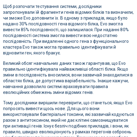
Щоб розпочати тестування системи, дослідники
запропонували їй фрагменти генів відомих білків та визначили,
чи зможе Evo доповнити їх. В одному з прикладів, якщо було
надано 30% послідовності гена відомого білка, Evo змогла
вивести 85% послідовності, що залишилася. При наданні 80%
послідовності система змогла вивести всю недостатню
послідовність. При видаленні одного гена з функціонального
кластера Evo також могла правильно ідентифікувати й
відновити ген, якого бракує.
Великий обсяг навчальних даних також гарантував, що Evo
правильно ідентифікувала найважливіші області білка. Якщо
зміни в послідовність вносилися, вони зазвичай знаходилися в
областях білка, де допустима варіабельність. Інакше кажучи,
навчання дозволило системі враховувати правила
еволюційних обмежень зміни відомих генів.
Тому дослідники вирішили перевірити, що станеться, якщо Evo
попросять вивести щось нове. Для цього вони
використовували бактеріальні токсини, які зазвичай кодуються
разом з антитоксином, який не дає клітині самознищуватися
при активації генів. Існує безліч подібних прикладів, і вони, як
правило, швидко еволюціонують у рамках перегонів озброєнь