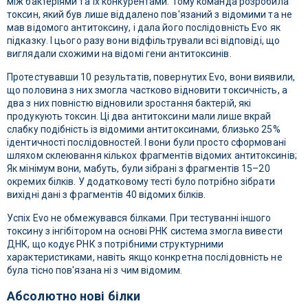
між бактеріями та їх конкурентами. Тому команда розробила
токсин, який був лише віддалено пов'язаний з відомими та не
мав відомого антитоксину, і дала його послідовність Evo як
підказку. І цього разу вони відфільтрували всі відповіді, що
виглядали схожими на відомі гени антитоксинів.
Протестувавши 10 результатів, повернутих Evo, вони виявили,
що половина з них змогла частково відновити токсичність, а
два з них повністю відновили зростання бактерій, які
продукують токсин. Ці два антитоксини мали лише вкрай
слабку подібність із відомими антитоксинами, близько 25%
ідентичності послідовностей. І вони були просто сформовані
шляхом склеювання кількох фрагментів відомих антитоксинів;
Як мінімум вони, мабуть, були зібрані з фрагментів 15–20
окремих білків. У додатковому тесті було потрібно зібрати
вихідні дані з фрагментів 40 відомих білків.
Успіх Evo не обмежувався білками. При тестуванні іншого
токсину з інгібітором на основі РНК система змогла вивести
ДНК, що кодує РНК з потрібними структурними
характеристиками, навіть якщо конкретна послідовність не
була тісно пов'язана ні з чим відомим.
Абсолютно нові білки