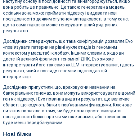
наступну основу в послідовності та винагороджується, якщо
вона робить це правильно. Це також генеративна модель,
оскільки вона може приймати підказку і видавати нові
послідовності з деяким ступенем випадковості, в тому сенсі,
що та сама підказка може генерувати цілий ряд різних
результатів.
Дослідники стверджують, що така конфігурація дозволяє Evo
«пов'язувати патерни на рівні нуклеотидів із геномним
контекстом у масштабі кілобаз». Іншими словами, якщо ви
дасте їй великий фрагмент геномної ДНК, Evo зможе
інтерпретувати його так само як LLM інтерпретує запит, і дасть
результат, який з погляду геноміки відповідає цій
інтерпретації.
Дослідники припустили, що, враховуючи навчання на
бактеріальних геномах, вони можуть використовувати відомий
ген як підказку, і Evo повинна видати результат, що включає
області, що кодують білки з пов'язаними функціями. Ключове
питання полягало в тому, чи буде вона просто виводити
послідовності білків, про які ми вже знаємо, або її висновок
буде менш передбачуваним.
Нові білки