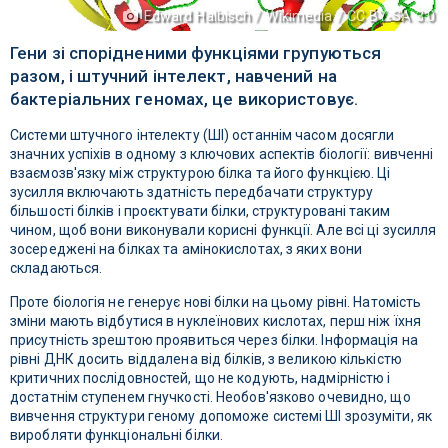
Edward Halbisch / Wikimedia / CC BY-SA 3.0
Гени зі спорідненими функціями групуються
разом, і штучний інтелект, навчений на
бактеріальних геномах, це використовує.
Системи штучного інтелекту (ШІ) останнім часом досягли
значних успіхів в одному з ключових аспектів біології: вивченні
взаємозв'язку між структурою білка та його функцією. Ці
зусилля включають здатність передбачати структуру
більшості білків і проєктувати білки, структуровані таким
чином, щоб вони виконували корисні функції. Але всі ці зусилля
зосереджені на білках та амінокислотах, з яких вони
складаються.
Проте біологія не генерує нові білки на цьому рівні. Натомість
зміни мають відбутися в нуклеїнових кислотах, перш ніж їхня
присутність зрештою проявиться через білки. Інформація на
рівні ДНК досить віддалена від білків, з великою кількістю
критичних послідовностей, що не кодують, надмірністю і
достатнім ступенем гнучкості. Необов'язково очевидно, що
вивчення структури геному допоможе системі ШІ зрозуміти, як
виробляти функціональні білки.