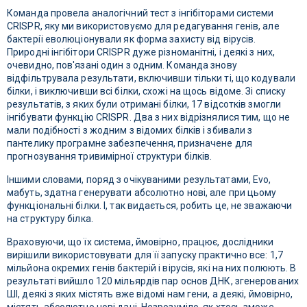
Команда провела аналогічний тест з інгібіторами системи
CRISPR, яку ми використовуємо для редагування генів, але
бактерії еволюціонували як форма захисту від вірусів.
Природні інгібітори CRISPR дуже різноманітні, і деякі з них,
очевидно, пов'язані один з одним. Команда знову
відфільтрувала результати, включивши тільки ті, що кодували
білки, і виключивши всі білки, схожі на щось відоме. Зі списку
результатів, з яких були отримані білки, 17 відсотків змогли
інгібувати функцію CRISPR. Два з них відрізнялися тим, що не
мали подібності з жодним з відомих білків і збивали з
пантелику програмне забезпечення, призначене для
прогнозування тривимірної структури білків.
Іншими словами, поряд з очікуваними результатами, Evo,
мабуть, здатна генерувати абсолютно нові, але при цьому
функціональні білки. І, так видається, робить це, не зважаючи
на структуру білка.
Враховуючи, що їх система, ймовірно, працює, дослідники
вирішили використовувати для її запуску практично все: 1,7
мільйона окремих генів бактерій і вірусів, які на них полюють. В
результаті вийшло 120 мільярдів пар основ ДНК, згенерованих
ШІ, деякі з яких містять вже відомі нам гени, а деякі, ймовірно,