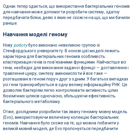
Однак тепер здається, що використання бактеріальних геномів
для навчання може допомогти розробити систему, здатну
передбачати білки, деякі з яких не схожі ні на що, що ми бачили
раніше.
Навчання моделі геному
Нову
роботу
було виконано невеликою групою зі
Стенфордського університету. В основі цієї моделі лежить
характерна для бактеріальних геномів особливість:
кластеризація генів із пов'язаними функціями. Найчастіше всі
гени, необхідні для виконання заданої функції — доставляння і
травлення цукру, синтезу амінокислоти й все таке —
розташовані в геномі поруч друг з одним. У багатьох випадках
усі гени транскрибуються в одну велику інформаційну РНК. Це
дозволяє бактеріям легко контролювати активність цілих
біохімічних шляхів одночасно, збільшуючи ефективність
бактеріального метаболізму.
Отже, дослідники розробили так звану геномну мовну модель
(Evo), використовуючи величезну колекцію бактеріальних
геномів. Навчання було схоже на те, що можна побачити у
великій мовній моделі, де Evo пропонується передбачити